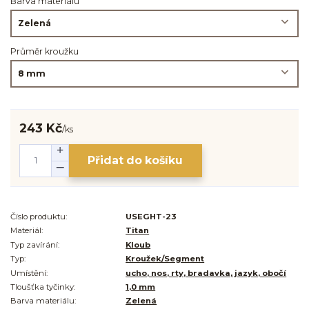
Barva materiálu
Průměr kroužku
243 Kč
/
ks
Přidat do košíku
Číslo produktu:
USEGHT-23
Materiál:
Titan
Typ zavírání:
Kloub
Typ:
Kroužek/Segment
Umístění:
ucho, nos, rty, bradavka, jazyk, obočí
Tloušťka tyčinky:
1,0 mm
Barva materiálu:
Zelená