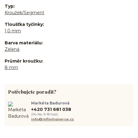
Typ
Kroužek/Segment
Tloušťka tyčinky
1,0 mm
Barva materiálu
Zelená
Průměr kroužku
8 mm
Potřebujete poradit?
Markéta Badurová
+420 731 681 038
(Po-Ne, 9-18 hod.)
info@infinitypierce.cz