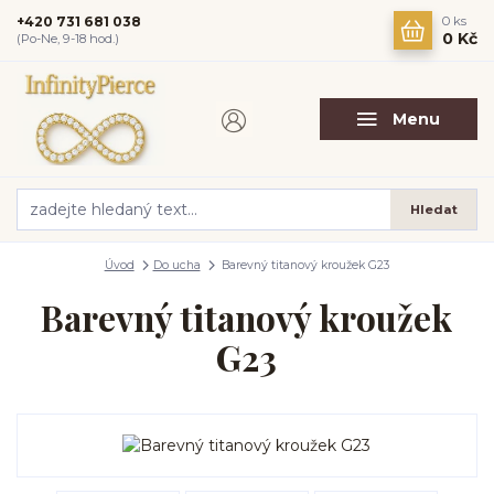
+420 731 681 038
0
ks
0 Kč
(Po-Ne, 9-18 hod.)
Menu
Hledat
Úvod
Do ucha
Barevný titanový kroužek G23
Barevný titanový kroužek
G23