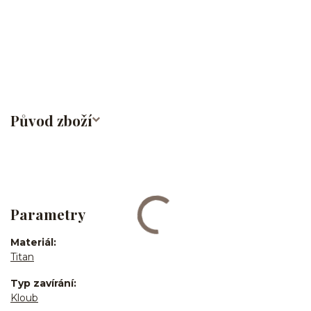
labret/madonna/angel bites/snake bites/spides of viper
bites/medusa/do pupíku/do pupku/do bradavky/bradavka/do
obočí/titan/G23
Původ zboží
Parametry
Materiál
Titan
Typ zavírání
Kloub