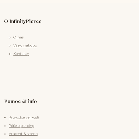
O InfinityPierce
O nás
Vše o nákupu
Kontakty
Pomoc & info
Průvodce velikostí
Péče o piercing
Vrácení & storno