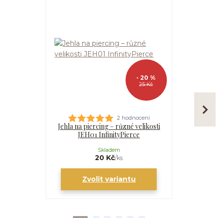
- 20 %
25 Kč
2 hodnocení
Jehla na piercing – různé velikosti
Kanyla
JEH01 InfinityPierce
I
Skladem
20 Kč
/
ks
Zvolit variantu
Zv