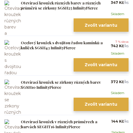
Otevírací kroužek různých barev a různých
347 Kč
/
ks
průměrů se zirkony SGSH25 InfinityPierce
Skladem
Zvolit variantu
Ocelový kroužek s dvojitou řadou kamínků a
7 % sleva
742 Kč
/
ks
kuliček SGSH43 InfinityPierce
Skladem
Zvolit variantu
Otevírací kroužek se zirkony různých barev
372 Kč
/
ks
SGSH10 InfinityPierce
Skladem
Zvolit variantu
Otevírací kroužek v různých průměrech a
144 Kč
/
ks
barvách SEGHT16 InfinityPierce
Skladem