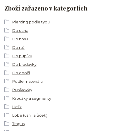
Zboží zařazeno v kategoriích
Piercing podle typu
Do ucha
Do nosu
Do rtů
Do pupíku
Do bradavky
Do obočí
Podle materiálu
Pupíkovky
Kroužky a segmenty
Helix
Lobe (ušní lalůček)
Tragus