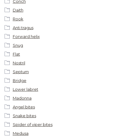
Conch
Daith
Rook
Anti tragus
Forward helix
Snug
Flat
Nostril
Septum
Bridge
Lower labret
Madonna
Angel bites
Snake bites
Spider of viper bites
Medusa