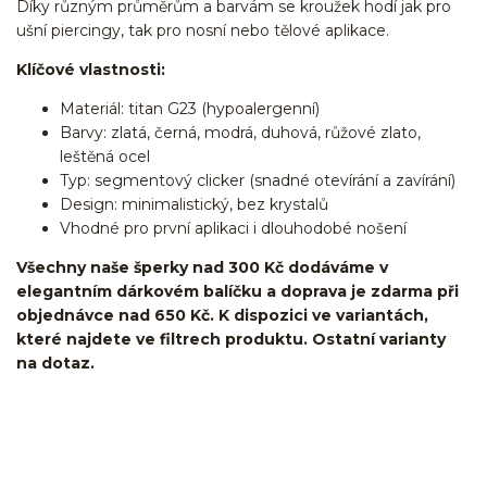
Díky různým průměrům a barvám se kroužek hodí jak pro
ušní piercingy, tak pro nosní nebo tělové aplikace.
Klíčové vlastnosti:
Materiál: titan G23 (hypoalergenní)
Barvy: zlatá, černá, modrá, duhová, růžové zlato,
leštěná ocel
Typ: segmentový clicker (snadné otevírání a zavírání)
Design: minimalistický, bez krystalů
Vhodné pro první aplikaci i dlouhodobé nošení
Všechny naše šperky nad 300 Kč dodáváme v
elegantním dárkovém balíčku a doprava je zdarma při
objednávce nad 650 Kč. K dispozici ve variantách,
které najdete ve filtrech produktu. Ostatní varianty
na dotaz.
kroužek/segment/ring/segmentový kroužek/clicker/Do
ucha/pupíkovka//pupek/pupík/helix/lobe/ušní
lalůček/tragus/conch/daith/rook/anti tragus/forward
helix/snug/flat/Do nosu/nostril/septum/bridge/do rtů/lower