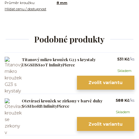
Průměr kroužku:
8 mm
Hlídat cenu / dostupnost
Podobné produkty
Titanový mikro kroužek G23 s krystaly
531 Kč
/
ks
USGSHSS10T InfinityPierce
Skladem
Zvolit variantu
Otevírací kroužek se zirkony v barvě duhy
588 Kč
/
ks
SGSH10RB InfinityPierce
Skladem
Zvolit variantu