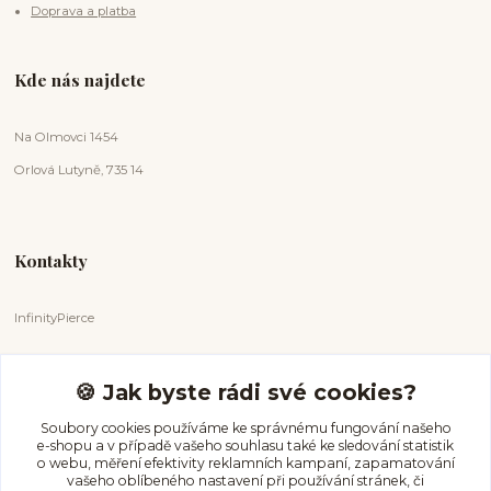
Doprava a platba
Kde nás najdete
Na Olmovci 1454
Orlová Lutyně, 735 14
Kontakty
InfinityPierce
Markéta Badurová
+420 731 681 038
🍪 Jak byste rádi své cookies?
(Po-Ne, 9-18 hod.)
Soubory cookies používáme ke správnému fungování našeho
e-shopu a v případě vašeho souhlasu také ke sledování statistik
info@infinitypierce.cz
o webu, měření efektivity reklamních kampaní, zapamatování
vašeho oblíbeného nastavení při používání stránek, či