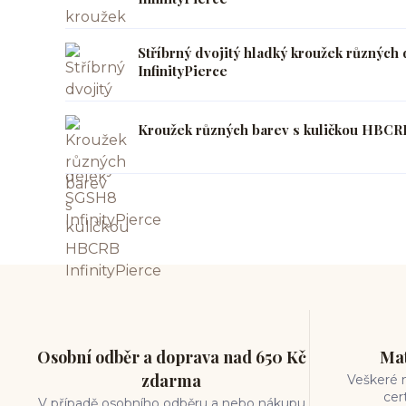
Stříbrný dvojitý hladký kroužek různýc
InfinityPierce
Kroužek různých barev s kuličkou HBCRB
Osobní odběr a doprava nad 650 Kč
Mat
zdarma
Veškeré m
cer
V případě osobního odběru a nebo nákupu