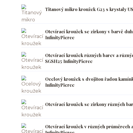
Titanový mikro kroužek G23 s krystaly U
Otevírací kroužek se zirkony v barvě d
InfinityPierce
Otevírací kroužek různých barev a různý
SGSH25 InfinityPierce
Ocelový kroužek s dvojitou řadou kamín
InfinityPierce
Otevírací kroužek se zirkony různých ba
Otevírací kroužek v různých průměrech
InfinityPierce