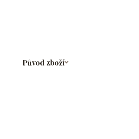
lalůček/tragus/conch/daith/rook/anti tragus/forwar
rtů/lower labret/madonna/angel bites/snake bites/
bradavky/bradavka/do obočí/titan/G23
Původ zboží