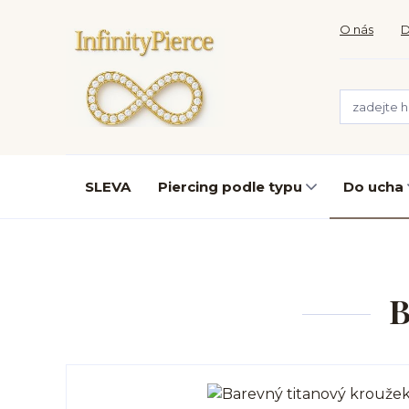
O nás
D
SLEVA
Piercing podle typu
Do ucha
B