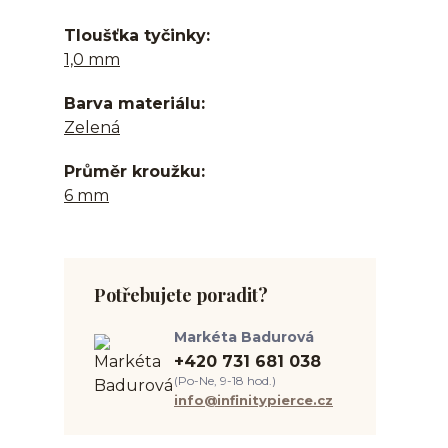
Tloušťka tyčinky
1,0 mm
Barva materiálu
Zelená
Průměr kroužku
6 mm
Potřebujete poradit?
Markéta Badurová
+420 731 681 038
(Po-Ne, 9-18 hod.)
info@infinitypierce.cz