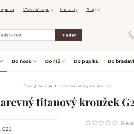
oprava
Vše o nákupu
Kontakty
Blog
Hledat
Do nosu
Do rtů
Do pupíku
Do bradav
Úvod
Do ucha
Barevný titanový kroužek G23
arevný titanový kroužek G
Ohodno