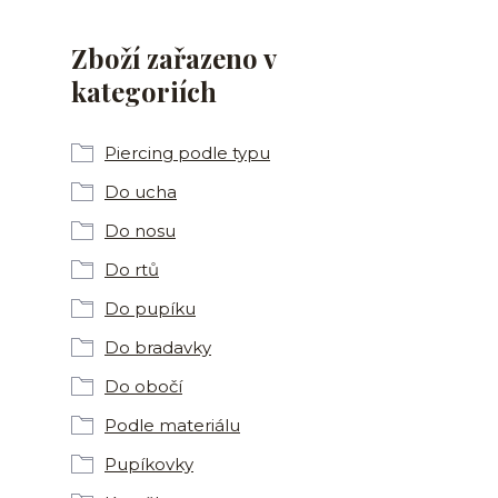
Zboží zařazeno v
kategoriích
Piercing podle typu
Do ucha
Do nosu
Do rtů
Do pupíku
Do bradavky
Do obočí
Podle materiálu
Pupíkovky