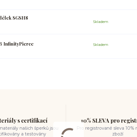
h délek SGSH8
Skladem
 InfinityPierce
Skladem
eriály s certifikací
10% SLEVA pro regis
ateriály našich šperků jsou
Pro registrované sleva 10% 
tifikovány a testovány
zboží