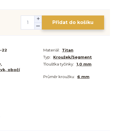
Přidat do košíku
-22
Materiál:
Titan
Typ:
Kroužek/Segment
y,
Tloušťka tyčinky:
1,0 mm
zyk, obočí
Průměr kroužku:
6 mm