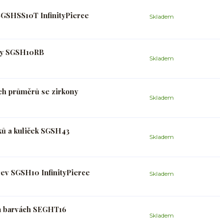
SGSHSS10T InfinityPierce
Skladem
uhy SGSH10RB
Skladem
ch průměrů se zirkony
Skladem
ků a kuliček SGSH43
Skladem
rev SGSH10 InfinityPierce
Skladem
 a barvách SEGHT16
Skladem