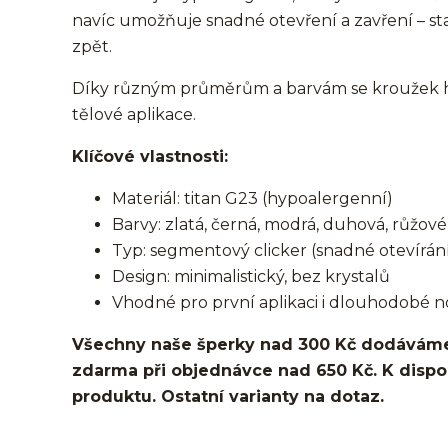
navíc umožňuje snadné otevření a zavření – st
zpět.
Díky různým průměrům a barvám se kroužek hod
tělové aplikace.
Klíčové vlastnosti:
Materiál: titan G23 (hypoalergenní)
Barvy: zlatá, černá, modrá, duhová, růžové 
Typ: segmentový clicker (snadné otevírání
Design: minimalistický, bez krystalů
Vhodné pro první aplikaci i dlouhodobé n
Všechny naše šperky nad 300 Kč dodáváme
zdarma při objednávce nad 650 Kč. K dispozi
produktu. Ostatní varianty na dotaz.
kroužek/segment/ring/segmentový kroužek/clicker/D