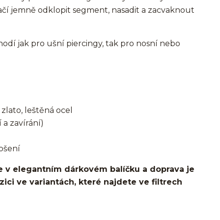
ačí jemně odklopit segment, nasadit a zacvaknout
í jak pro ušní piercingy, tak pro nosní nebo
zlato, leštěná ocel
 a zavírání)
ošení
 v elegantním dárkovém balíčku a doprava je
ci ve variantách, které najdete ve filtrech
o ucha/pupíkovka//pupek/pupík/helix/lobe/ušní