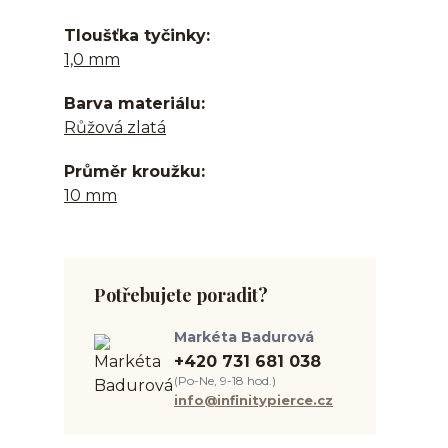
Tloušťka tyčinky
1,0 mm
Barva materiálu
Růžová zlatá
Průměr kroužku
10 mm
Potřebujete poradit?
Markéta Badurová
+420 731 681 038
(Po-Ne, 9-18 hod.)
info@infinitypierce.cz