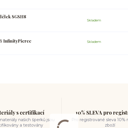
h délek SGSH8
Skladem
 InfinityPierce
Skladem
eriály s certifikací
10% SLEVA pro regis
ateriály našich šperků jsou
Pro registrované sleva 10% 
tifikovány a testovány
zboží