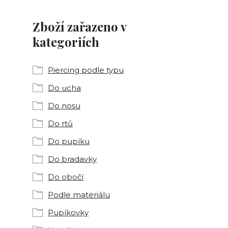
Zboží zařazeno v
kategoriích
Piercing podle typu
Do ucha
Do nosu
Do rtů
Do pupíku
Do bradavky
Do obočí
Podle materiálu
Pupíkovky