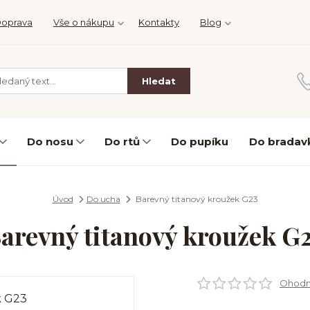
oprava
Vše o nákupu
Kontakty
Blog
Hledat
Do nosu
Do rtů
Do pupíku
Do bradav
Úvod
Do ucha
Barevný titanový kroužek G23
arevný titanový kroužek G
Ohodno