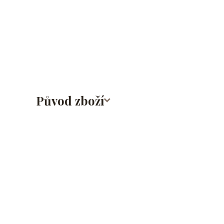
lalůček/tragus/conch/daith/rook/anti tragus/forwar
rtů/lower labret/madonna/angel bites/snake bites/
bradavky/bradavka/do obočí/titan/G23
Původ zboží