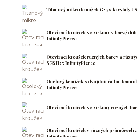
Titanový mikro kroužek G23 s krystaly U
Otevírací kroužek se zirkony v barvě d
InfinityPierce
Otevírací kroužek různých barev a různý
SGSH25 InfinityPierce
Ocelový kroužek s dvojitou řadou kamín
InfinityPierce
Otevírací kroužek se zirkony různých ba
Otevírací kroužek v různých průměrech
InfinityPierce