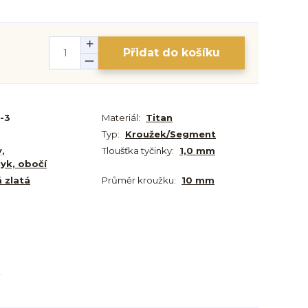
Přidat do košíku
-3
Materiál:
Titan
Typ:
Kroužek/Segment
y,
Tloušťka tyčinky:
1,0 mm
zyk, obočí
 zlatá
Průměr kroužku:
10 mm