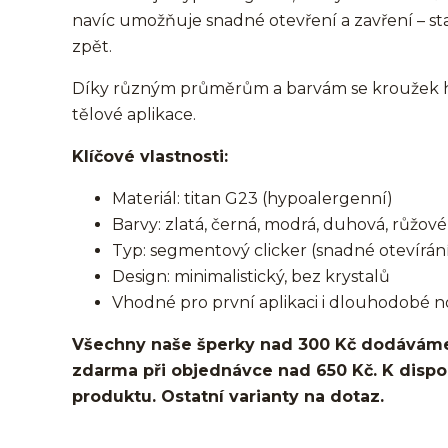
navíc umožňuje snadné otevření a zavření – st
zpět.
Díky různým průměrům a barvám se kroužek hod
tělové aplikace.
Klíčové vlastnosti:
Materiál: titan G23 (hypoalergenní)
Barvy: zlatá, černá, modrá, duhová, růžové 
Typ: segmentový clicker (snadné otevírání
Design: minimalistický, bez krystalů
Vhodné pro první aplikaci i dlouhodobé n
Všechny naše šperky nad 300 Kč dodáváme
zdarma při objednávce nad 650 Kč. K dispozi
produktu. Ostatní varianty na dotaz.
kroužek/segment/ring/segmentový kroužek/clicker/D