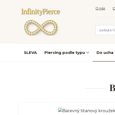
O nás
D
SLEVA
Piercing podle typu
Do ucha
B