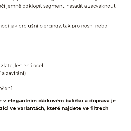
ačí jemně odklopit segment, nasadit a zacvaknout
í jak pro ušní piercingy, tak pro nosní nebo
zlato, leštěná ocel
 a zavírání)
ošení
 v elegantním dárkovém balíčku a doprava je
ci ve variantách, které najdete ve filtrech
o ucha/pupíkovka//pupek/pupík/helix/lobe/ušní