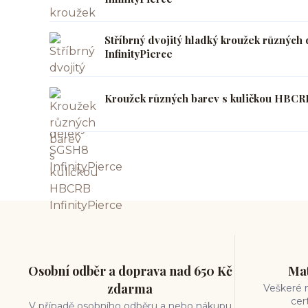
Stříbrný dvojitý hladký kroužek různýc
InfinityPierce
Kroužek různých barev s kuličkou HBCRB
Osobní odběr a doprava nad 650 Kč
Mat
zdarma
Veškeré m
cer
V případě osobního odběru a nebo nákupu