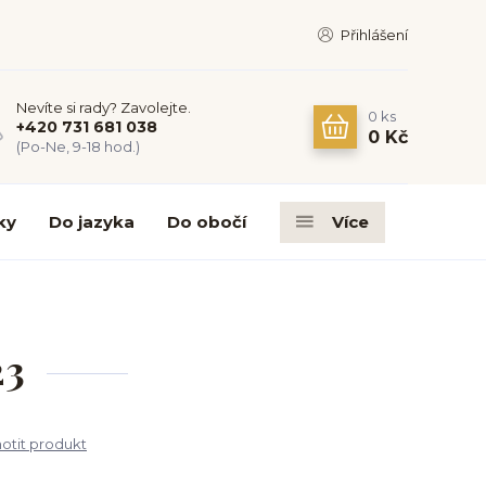
Přihlášení
Nevíte si rady? Zavolejte.
0
ks
+420 731 681 038
0 Kč
(Po-Ne, 9-18 hod.)
ky
Do jazyka
Do obočí
Více
23
tit produkt