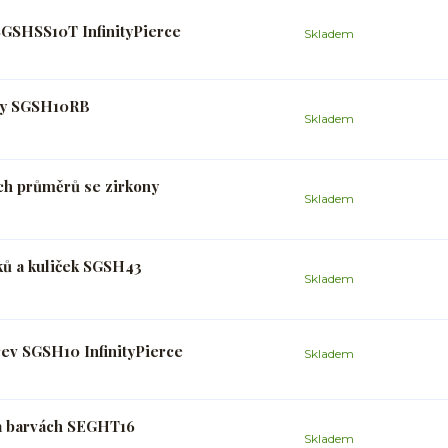
SGSHSS10T InfinityPierce
Skladem
uhy SGSH10RB
Skladem
ch průměrů se zirkony
Skladem
ků a kuliček SGSH43
Skladem
rev SGSH10 InfinityPierce
Skladem
 a barvách SEGHT16
Skladem