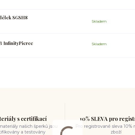
h délek SGSH8
Skladem
 InfinityPierce
Skladem
eriály s certifikací
10% SLEVA pro regis
ateriály našich šperků jsou
Pro registrované sleva 10% 
tifikovány a testovány
zboží