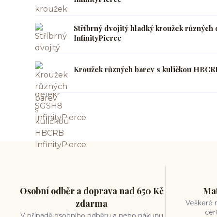
Stříbrný dvojitý hladký kroužek různýc
InfinityPierce
Kroužek různých barev s kuličkou HBCRB
Osobní odběr a doprava nad 650 Kč
Mat
zdarma
Veškeré m
cer
V případě osobního odběru a nebo nákupu