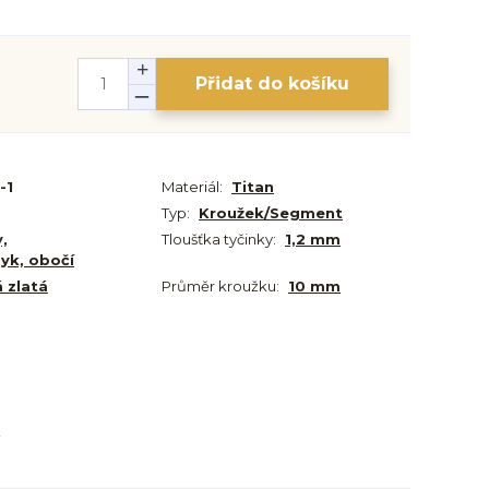
Přidat do košíku
-1
Materiál:
Titan
Typ:
Kroužek/Segment
y,
Tloušťka tyčinky:
1,2 mm
zyk, obočí
 zlatá
Průměr kroužku:
10 mm