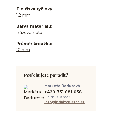
Tloušťka tyčinky
1,2 mm
Barva materiálu
Růžová zlatá
Průměr kroužku
10 mm
Potřebujete poradit?
Markéta Badurová
+420 731 681 038
(Po-Ne, 9-18 hod.)
info@infinitypierce.cz