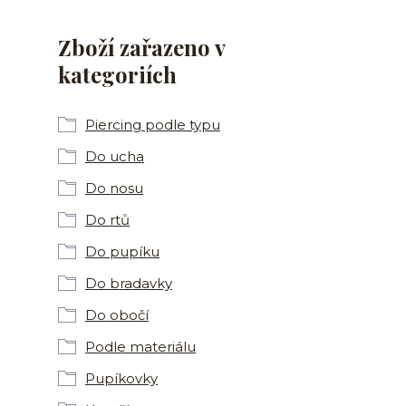
Zboží zařazeno v
kategoriích
Piercing podle typu
Do ucha
Do nosu
Do rtů
Do pupíku
Do bradavky
Do obočí
Podle materiálu
Pupíkovky