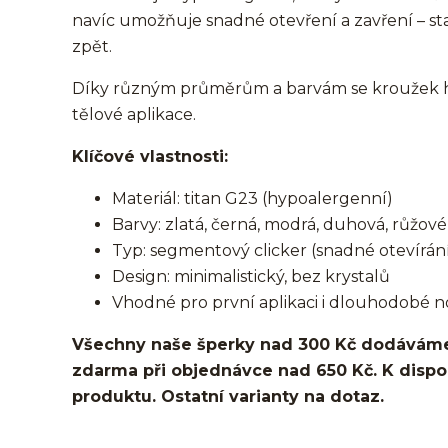
navíc umožňuje snadné otevření a zavření – st
zpět.
Díky různým průměrům a barvám se kroužek hod
tělové aplikace.
Klíčové vlastnosti:
Materiál: titan G23 (hypoalergenní)
Barvy: zlatá, černá, modrá, duhová, růžové 
Typ: segmentový clicker (snadné otevírání
Design: minimalistický, bez krystalů
Vhodné pro první aplikaci i dlouhodobé n
Všechny naše šperky nad 300 Kč dodáváme
zdarma při objednávce nad 650 Kč. K dispozi
produktu. Ostatní varianty na dotaz.
kroužek/segment/ring/segmentový kroužek/clicker/D