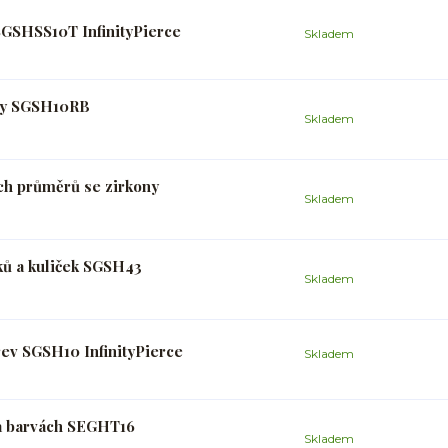
SGSHSS10T InfinityPierce
Skladem
uhy SGSH10RB
Skladem
ch průměrů se zirkony
Skladem
ků a kuliček SGSH43
Skladem
rev SGSH10 InfinityPierce
Skladem
 a barvách SEGHT16
Skladem