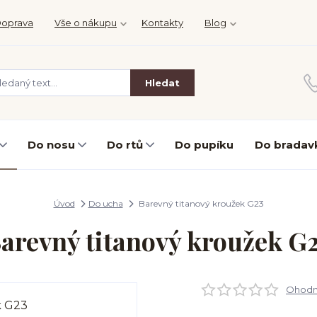
oprava
Vše o nákupu
Kontakty
Blog
Hledat
Do nosu
Do rtů
Do pupíku
Do bradav
Úvod
Do ucha
Barevný titanový kroužek G23
arevný titanový kroužek G
Ohodno