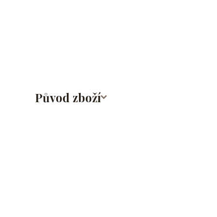
lalůček/tragus/conch/daith/rook/anti tragus/forwar
rtů/lower labret/madonna/angel bites/snake bites/
bradavky/bradavka/do obočí/titan/G23
Původ zboží