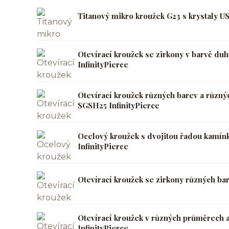
Titanový mikro kroužek G23 s krystaly U
Otevírací kroužek se zirkony v barvě d
InfinityPierce
Otevírací kroužek různých barev a různý
SGSH25 InfinityPierce
Ocelový kroužek s dvojitou řadou kamín
InfinityPierce
Otevírací kroužek se zirkony různých ba
Otevírací kroužek v různých průměrech
InfinityPierce