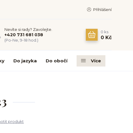
Přihlášení
Nevíte si rady? Zavolejte.
0
ks
+420 731 681 038
0 Kč
(Po-Ne, 9-18 hod.)
ky
Do jazyka
Do obočí
Více
23
tit produkt