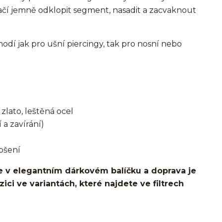
ačí jemně odklopit segment, nasadit a zacvaknout
í jak pro ušní piercingy, tak pro nosní nebo
zlato, leštěná ocel
 a zavírání)
ošení
 v elegantním dárkovém balíčku a doprava je
ci ve variantách, které najdete ve filtrech
o ucha/pupíkovka//pupek/pupík/helix/lobe/ušní