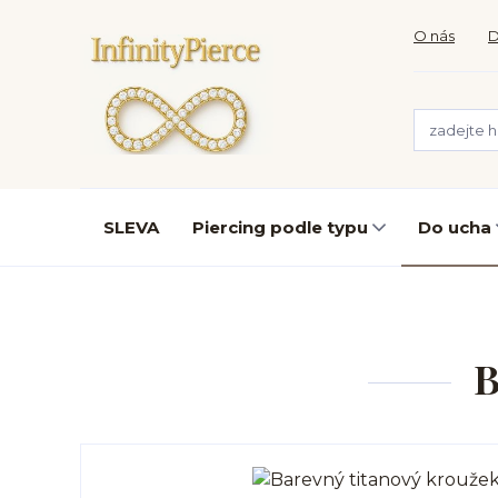
O nás
D
SLEVA
Piercing podle typu
Do ucha
B