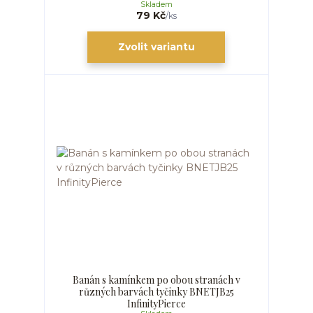
Skladem
79 Kč
/
ks
Zvolit variantu
Banán s kamínkem po obou stranách v
různých barvách tyčinky BNETJB25
InfinityPierce