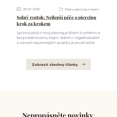
28
03
2026
Péče o piercing a hojení
Solný roztok: Nejlepší péče o piercing
krok za krokem
Správná péče o nový piercing je klíčem k rychlému a
bezproblémovému hojení. Jedním z nejjednodušších
a zároveň nejúčinnějších způsobů je použití solné...
Zobrazit všechny články
Nepropásněte novinky,