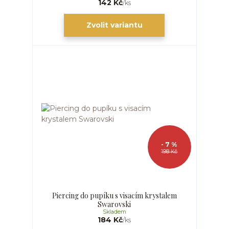
142 Kč
/
ks
Zvolit variantu
- 7 %
198 Kč
Piercing do pupíku s visacím krystalem
Swarovski
Skladem
184 Kč
/
ks