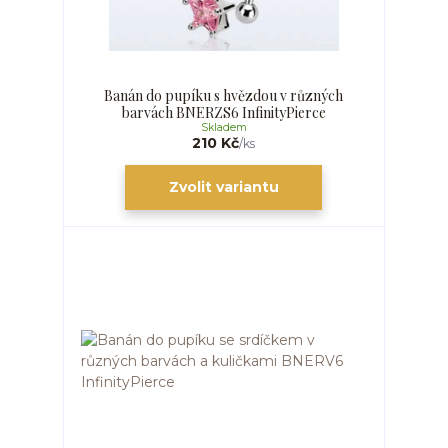
Banán do pupíku s hvězdou v různých
barvách BNERZS6 InfinityPierce
Skladem
210 Kč
/
ks
Zvolit variantu