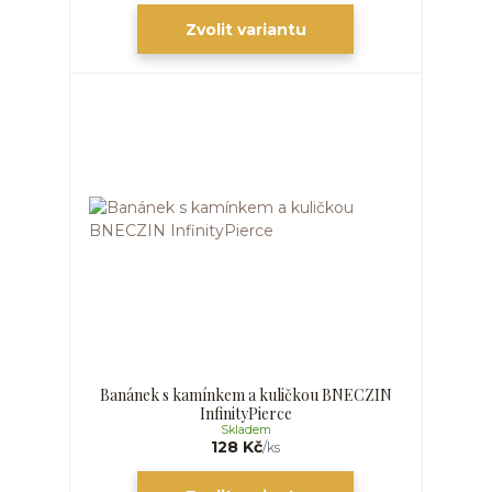
Zvolit variantu
Banánek s kamínkem a kuličkou BNECZIN
InfinityPierce
Skladem
128 Kč
/
ks