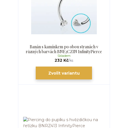
Banán s kamínkem po obou stranách v
různých barvách BNE2CZIN InfinityPierce
Skladem
232 Kč
/
ks
Zvolit variantu