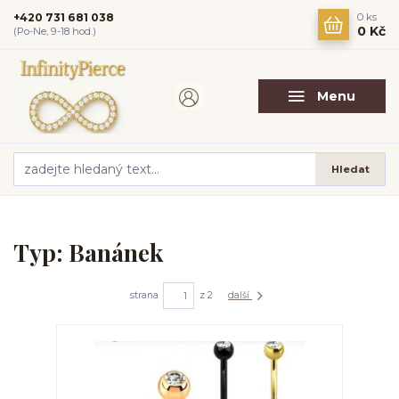
+420 731 681 038
0
ks
0 Kč
(Po-Ne, 9-18 hod.)
Menu
Hledat
Typ: Banánek
strana
z 2
další