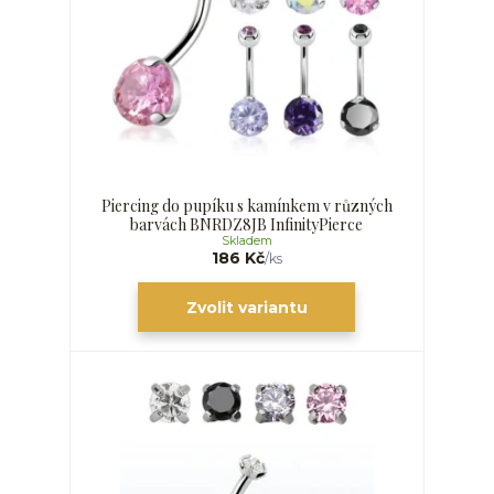
Piercing do pupíku s kamínkem v různých
barvách BNRDZ8JB InfinityPierce
Skladem
186 Kč
/
ks
Zvolit variantu