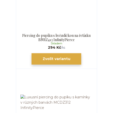
Piercing do pupíku s hvězdičkou na řetízku
BNRZ413 InfinityPierce
Skladem
294 Kč
/
ks
Zvolit variantu