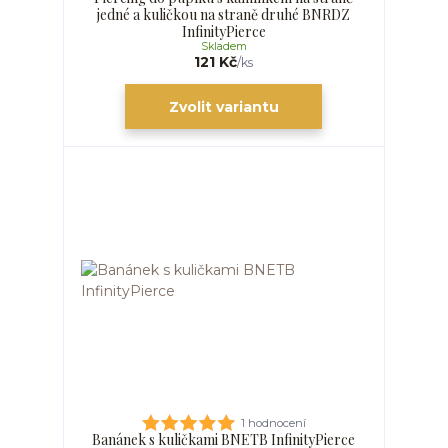
jedné a kuličkou na straně druhé BNRDZ
InfinityPierce
Skladem
121 Kč
/
ks
Zvolit variantu
1 hodnocení
Banánek s kuličkami BNETB InfinityPierce