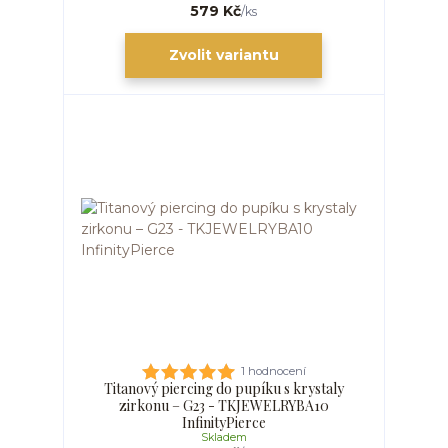
579 Kč
/
ks
Zvolit variantu
1 hodnocení
Titanový piercing do pupíku s krystaly
zirkonu – G23 - TKJEWELRYBA10
InfinityPierce
Skladem