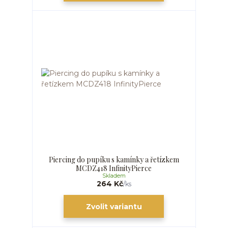
Piercing do pupíku s kamínky a řetízkem
MCDZ418 InfinityPierce
Skladem
264 Kč
/
ks
Zvolit variantu