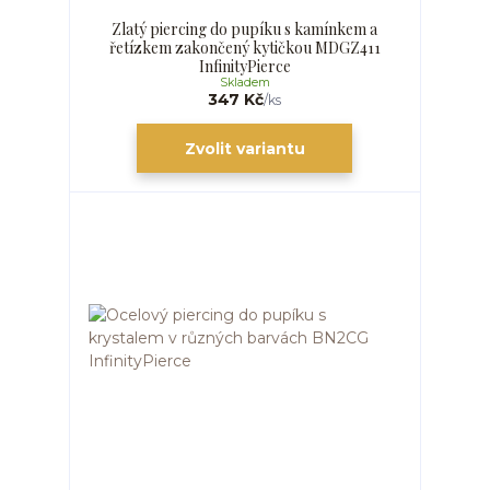
Zlatý piercing do pupíku s kamínkem a
řetízkem zakončený kytičkou MDGZ411
InfinityPierce
Skladem
347 Kč
/
ks
Zvolit variantu