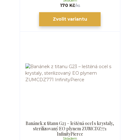
Skladem
170 Kč
/
ks
Zvolit variantu
Banánek z titanu G23 – leštěná ocel s krystaly,
sterilizovaný EO plynem ZUMCDZ771
InfinityPierce
Skladem