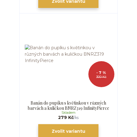
Zvolit variantu
- 7 %
300 Kč
Banán do pupíku s květinkou v různých
barvách a kuličkou BNRZ319 InfinityPierce
Skladem
279 Kč
/
ks
Zvolit variantu