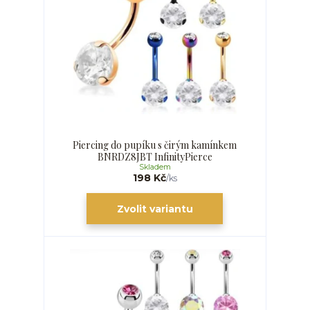
Piercing do pupíku s čirým kamínkem
BNRDZ8JBT InfinityPierce
Skladem
198 Kč
/
ks
Zvolit variantu