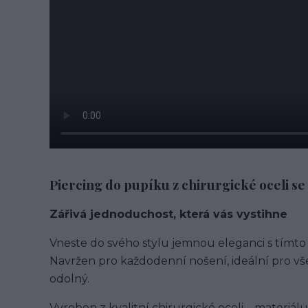
Piercing do pupíku z chirurgické oceli s
Zářivá jednoduchost, která vás vystihne
Vneste do svého stylu jemnou eleganci s tímt
Navržen pro každodenní nošení, ideální pro vše
odolný.
Vyroben z kvalitní chirurgické oceli – materiálu,