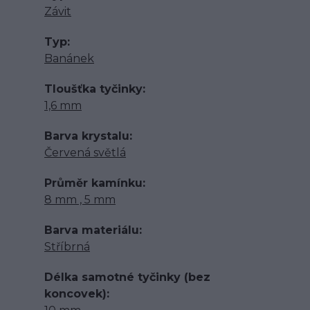
Závit
Typ
Banánek
Tloušťka tyčinky
1,6 mm
Barva krystalu
Červená světlá
Průměr kamínku
8 mm , 5 mm
Barva materiálu
Stříbrná
Délka samotné tyčinky (bez
koncovek)