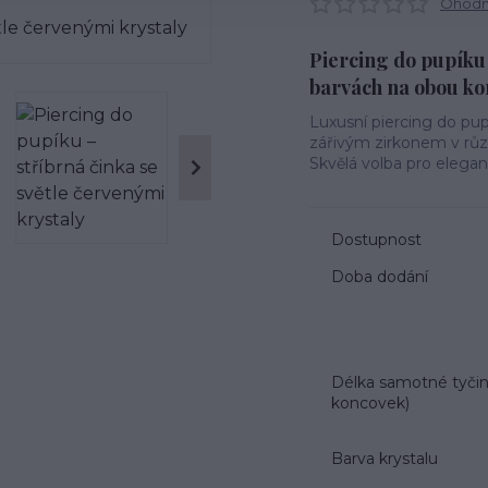
Ohodno
Piercing do pupíku
barvách na obou kon
Luxusní piercing do pup
zářivým zirkonem v různ
Skvělá volba pro elegan
Dostupnost
Doba dodání
Délka samotné tyčin
koncovek)
Barva krystalu