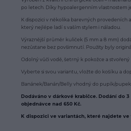
po letech. Díky hypoalergenním vlastnostem je 
K dispozici v několika barevných provedeních a 
který nejlépe ladí s vaším stylem i náladou.
Výraznější průměr kuliček (5 mm a 8 mm) dodá š
nezůstane bez povšimnutí. Použity byly originál
Odolný vůči vodě, šetrný k pokožce a stvořený
Vyberte si svou variantu, vložte do košíku a do
Banánek/Banán/Belly vhodný do pupík/pupek
Dodáváno v dárkové krabičce. Dodání do 3
objednávce nad 650 Kč.
K dispozici ve variantách, které najdete ve 