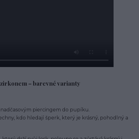
e zirkonem – barevné varianty
o nadčasovým piercingem do pupíku.
chny, kdo hledají šperk, který je krásný, pohodlný a
 který drží svůj lesk, neloupe se a zůstává krásný i