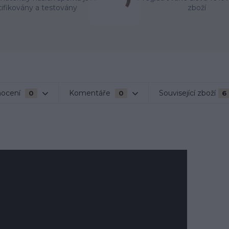
tifikovány a testovány
zboží
ocení
Komentáře
Související zboží
0
0
6