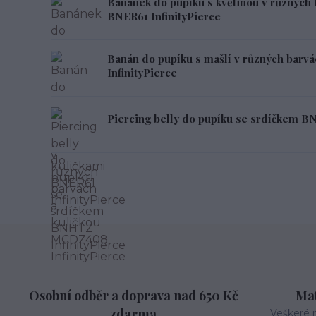
Banánek do pupíku s květinou v různých 
BNER61 InfinityPierce
Banán do pupíku s mašlí v různých barv
InfinityPierce
Piercing belly do pupíku se srdíčkem B
Osobní odběr a doprava nad 650 Kč
Mat
zdarma
Veškeré m