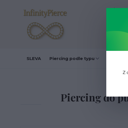
O nás
D
SLEVA
Piercing podle typu
Do ucha
Z 
Úvo
Piercing do pu