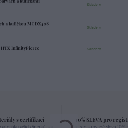
barvách a kuličkami
Skladem
ách a kuličkou MCDZ408
Skladem
NHTZ InfinityPierce
Skladem
eriály s certifikací
10% SLEVA pro regis
ateriály našich šperků jsou
Pro registrované sleva 10% 