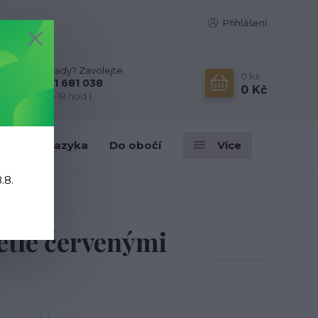
Přihlášení
Nevíte si rady? Zavolejte.
0
ks
+420 731 681 038
0 Kč
(Po-Ne, 9-18 hod.)
ky
Do jazyka
Do obočí
Více
.8.
staly
větle červenými