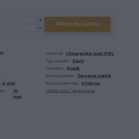
Přidat do košíku
17
Materiál:
Chirurgická ocel 316L
Typ zavírání:
Závit
Umístění:
Pupík
m
Barva krystalu:
Červená světlá
, 5 mm
Barva materiálu:
Stříbrná
bez
10
Hlídat cenu / dostupnost
mm