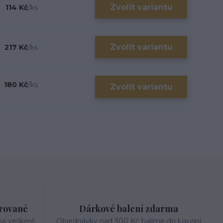
Zvolit variantu
114 Kč
/
ks
Zvolit variantu
217 Kč
/
ks
180 Kč
/
ks
Zvolit variantu
trované
Dárkové balení zdarma
na veškeré
Objednávky nad 300 Kč balíme do luxusní