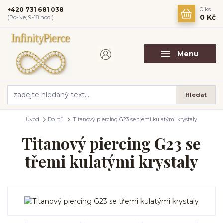
+420 731 681 038
0
ks
0 Kč
(Po-Ne, 9-18 hod.)
Menu
Hledat
Úvod
Do rtů
Titanový piercing G23 se třemi kulatými krystaly
Titanový piercing G23 se
třemi kulatými krystaly