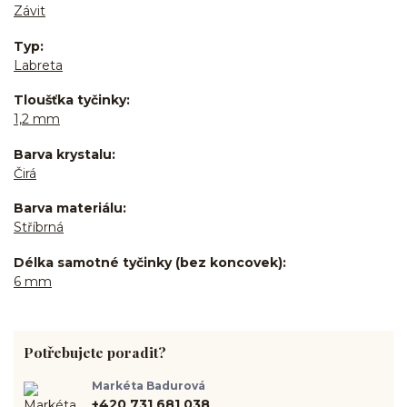
Závit
Typ
Labreta
Tloušťka tyčinky
1,2 mm
Barva krystalu
Čirá
Barva materiálu
Stříbrná
Délka samotné tyčinky (bez koncovek)
6 mm
Potřebujete poradit?
Markéta Badurová
+420 731 681 038