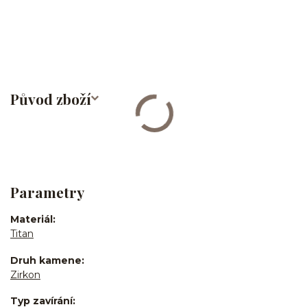
rtů/lower labret/madonna/angel bites/snake bites/spider of viper
bites/medusa/titan/G23
Původ zboží
Parametry
Materiál
Titan
Druh kamene
Zirkon
Typ zavírání