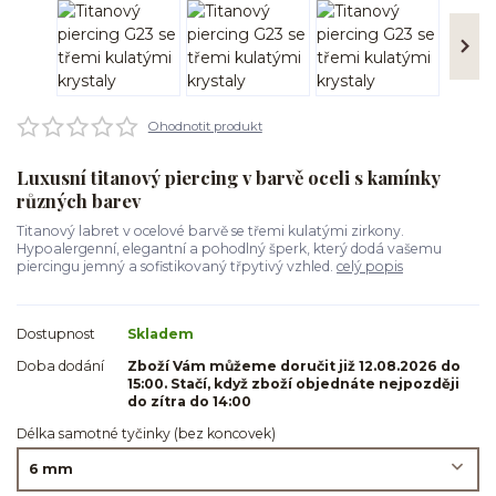
Ohodnotit produkt
Luxusní titanový piercing v barvě oceli s kamínky
různých barev
Titanový labret v ocelové barvě se třemi kulatými zirkony.
Hypoalergenní, elegantní a pohodlný šperk, který dodá vašemu
piercingu jemný a sofistikovaný třpytivý vzhled.
celý popis
Dostupnost
Skladem
Doba dodání
Zboží Vám můžeme doručit již 12.08.2026 do
15:00. Stačí, když zboží objednáte nejpozději
do zítra do 14:00
Délka samotné tyčinky (bez koncovek)