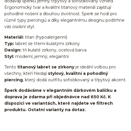
dodávají šperku jemný třpytivý a sofistikovaný vzhled.
Ergonomický tvar a kvalitní titanový materiál zajišťují
pohodlné nošení a dlouhou životnost. Šperk se hodí pro
různé typy piercingů a díky elegantnímu designu podtrhne
váš osobní styl.
Materiál:
titan (hypoalergenní)
Typ:
labret se třemi kulatými zirkony
Design:
tři kulaté zirkony, ocelová barva
Styl:
moderní, jemný, elegantní
Tento
titanový labret se zirkony
je ideální volbou pro
všechny, kteří hledají
stylový, kvalitní a pohodlný
piercing
, který dodá outfitu sofistikovaný a třpytivý akcent.
Šperk dodáváme v elegantním dárkovém balíčku a
doprava je zdarma při objednávce nad 650 Kč. K
dispozici ve variantách, které najdete ve filtrech
produktu. Ostatní varianty na dotaz.
Labret/labretka/flat back piercing/stříbrný/Do ucha/lobe/ušní
lalůček/helix/tragus/conch/forward helix/flat/do nosu/nostril/do