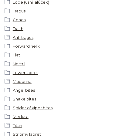
Lobe (ušní lalůček)
Tragus
Conch
Daith
Anti tragus
Forward helix
Flat
Nostril
Lower labret
Madonna
Angel bites
Snake bites
Spider of viper bites
Medusa
Titan
Stříbrný labret