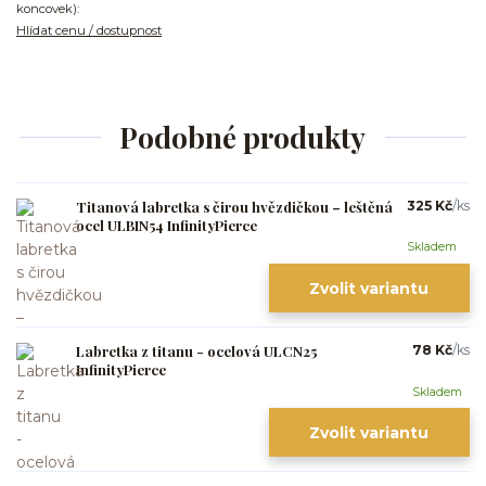
koncovek):
Hlídat cenu / dostupnost
Podobné produkty
Titanová labretka s čirou hvězdičkou – leštěná
325 Kč
/
ks
ocel ULBIN54 InfinityPierce
Skladem
Zvolit variantu
Labretka z titanu - ocelová ULCN25
78 Kč
/
ks
InfinityPierce
Skladem
Zvolit variantu