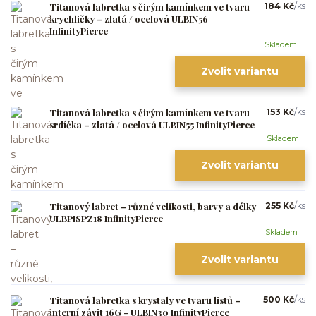
Titanová labretka s čirým kamínkem ve tvaru
184 Kč
/
ks
krychličky – zlatá / ocelová ULBIN56
InfinityPierce
Skladem
Zvolit variantu
Titanová labretka s čirým kamínkem ve tvaru
153 Kč
/
ks
srdíčka – zlatá / ocelová ULBIN55 InfinityPierce
Skladem
Zvolit variantu
Titanový labret – různé velikosti, barvy a délky
255 Kč
/
ks
ULBPISPZ18 InfinityPierce
Skladem
Zvolit variantu
Titanová labretka s krystaly ve tvaru listů –
500 Kč
/
ks
interní závit 16G - ULBIN30 InfinityPierce