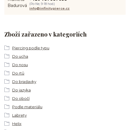
(Po-Ne, 9-18 hod.)
info@infinitypierce.cz
Zboží zařazeno v kategoriích
Piercing podle typu
Do ucha
Do nosu
Do rtů
Do bradavky
Do jazyka
Do obočí
Podle materiálu
Labrety
Helix