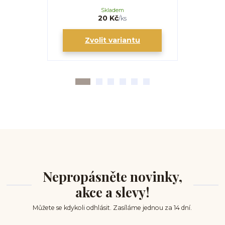
Skladem
20 Kč
/
ks
Zvolit variantu
Zv
Nepropásněte novinky,
akce a slevy!
Můžete se kdykoli odhlásit. Zasíláme jednou za 14 dní.