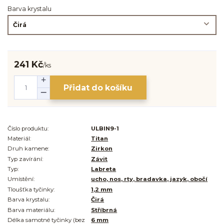
Barva krystalu
241 Kč
/
ks
Přidat do košíku
Číslo produktu:
ULBIN9-1
Materiál:
Titan
Druh kamene:
Zirkon
Typ zavírání:
Závit
Typ:
Labreta
Umístění:
ucho, nos, rty, bradavka, jazyk, obočí
Tloušťka tyčinky:
1,2 mm
Barva krystalu:
Čirá
Barva materiálu:
Stříbrná
Délka samotné tyčinky (bez
6 mm