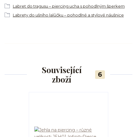
Labret do tragusu – piercing ucha s pohodlným šperkem
Labrety do ušního lalůčku – pohodlné a stylové náušnice
Související
6
zboží