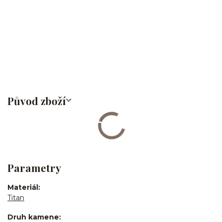
Labret/labretka/flat back piercing/stříbrný/Do ucha/lobe/ušní
lalůček/helix/tragus/conch/forward helix/flat/do nosu/nostril/do
rtů/lower labret/madonna/angel bites/snake bites/spider of viper
bites/medusa/titan/G23
Původ zboží
Parametry
Materiál
Titan
Druh kamene