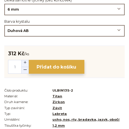
Délka samotné tyčinky (bez koncovek)
Barva krystalu
312 Kč
/
ks
Přidat do košíku
Číslo produktu:
ULBIN13S-2
Materiál:
Titan
Druh kamene:
Zirkon
Typ zavírání:
Závit
Typ:
Labreta
Umístění:
ucho, nos, rty, bradavka, jazyk, obočí
Tloušťka tyčinky:
1,2 mm