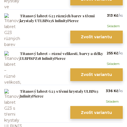
Titanový labret G23 různých barev s třemi
313 Kč
/
ks
krystaly UTLBIN13S InfinityPierce
Skladem
Zvolit variantu
Titanový labret – různé velikosti, barvy a délky
255 Kč
/
ks
ULBPISPZ18 InfinityPierce
Skladem
Zvolit variantu
Titanový labret G23 s třemi krystaly ULBIN13
336 Kč
/
ks
InfinityPierce
Skladem
Zvolit variantu