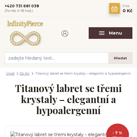
+420 731 681 038
0
ks
0 Kč
(Po-Ne, 9-18 hod.)
Menu
Hledat
Úvod
Do rtů
Titanový labret se třemi krystaly – elegantní a hypoalergenní
Titanový labret se třemi
krystaly – elegantní a
hypoalergenní
- 7 %