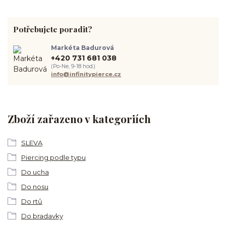
Potřebujete poradit?
Markéta Badurová
+420 731 681 038
(Po-Ne, 9-18 hod.)
info@infinitypierce.cz
Zboží zařazeno v kategoriích
SLEVA
Piercing podle typu
Do ucha
Do nosu
Do rtů
Do bradavky