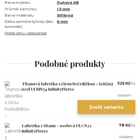
Barva krystalu:
Duhová AB
Průměr kamínku:
1,5 mm
Barva materiálu:
Stříbrná
Délka samotné tyčinky (bez
6 mm
koncovek):
Hlídat cenu / dostupnost
Podobné produkty
Titanová labretka s čirou hvězdičkou – leštěná
325 Kč
/
ks
ocel ULBIN54 InfinityPierce
Skladem
Zvolit variantu
Labretka z titanu - ocelová ULCN25
78 Kč
/
ks
InfinityPierce
Skladem