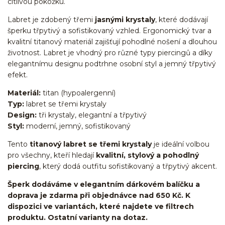
citlivou pokožku.
Labret je zdobený třemi
jasnými krystaly
, které dodávají
šperku třpytivý a sofistikovaný vzhled. Ergonomický tvar a
kvalitní titanový materiál zajišťují pohodlné nošení a dlouhou
životnost. Labret je vhodný pro různé typy piercingů a díky
elegantnímu designu podtrhne osobní styl a jemný třpytivý
efekt.
Materiál:
titan (hypoalergenní)
Typ:
labret se třemi krystaly
Design:
tři krystaly, elegantní a třpytivý
Styl:
moderní, jemný, sofistikovaný
Tento
titanový labret se třemi krystaly
je ideální volbou
pro všechny, kteří hledají
kvalitní, stylový a pohodlný
piercing
, který dodá outfitu sofistikovaný a třpytivý akcent.
Šperk dodáváme v elegantním dárkovém balíčku a
doprava je zdarma při objednávce nad 650 Kč. K
dispozici ve variantách, které najdete ve filtrech
produktu. Ostatní varianty na dotaz.