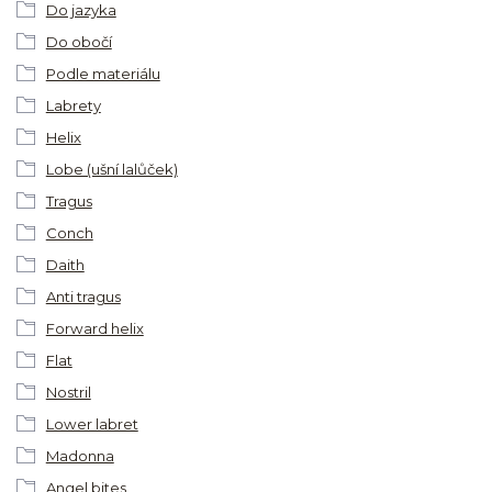
Do jazyka
Do obočí
Podle materiálu
Labrety
Helix
Lobe (ušní lalůček)
Tragus
Conch
Daith
Anti tragus
Forward helix
Flat
Nostril
Lower labret
Madonna
Angel bites