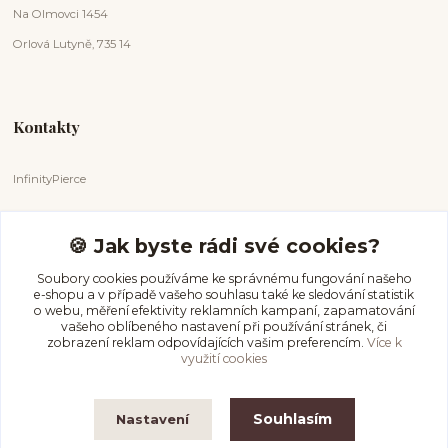
Na Olmovci 1454
Orlová Lutyně, 735 14
Kontakty
InfinityPierce
Markéta Badurová
+420 731 681 038
🍪 Jak byste rádi své cookies?
(Po-Ne, 9-18 hod.)
Soubory cookies používáme ke správnému fungování našeho
e-shopu a v případě vašeho souhlasu také ke sledování statistik
info@infinitypierce.cz
o webu, měření efektivity reklamních kampaní, zapamatování
vašeho oblíbeného nastavení při používání stránek, či
zobrazení reklam odpovídajících vašim preferencím.
Více k
využití cookies
Souhlasím
Nastavení