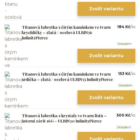
Zvolit variantu
Titanová labretka s čirým kamínkem ve tvaru
184 Kč
/
ks
krychličky – zlatá / ocelová ULBIN56
InfinityPierce
Skladem
Zvolit variantu
Titanová labretka s čirým kamínkem ve tvaru
153 Kč
/
ks
srdíčka – zlatá / ocelová ULBIN55 InfinityPierce
Skladem
Zvolit variantu
Titanová labretka s krystaly ve tvaru listů –
500 Kč
/
ks
interní závit 16G - ULBIN30 InfinityPierce
Skladem
Zvolit variantu