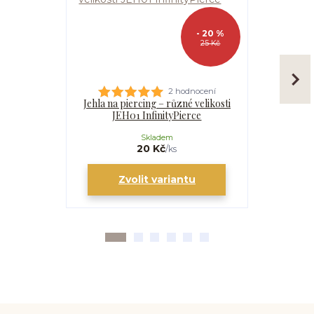
- 20 %
25 Kč
2 hodnocení
Jehla na piercing – různé velikosti
Kanyla
JEH01 InfinityPierce
I
Skladem
20 Kč
/
ks
Zvolit variantu
Zv