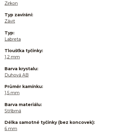
Zirkon
Typ zavírání
Závit
Typ
Labreta
Tloušťka tyčinky
1,2 mm
Barva krystalu
Duhová AB
Průměr kamínku
1,5 mm
Barva materiálu
Stříbrná
Délka samotné tyčinky (bez koncovek)
6 mm