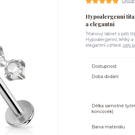
Ohodno
Hypoalergenní titan
a elegantní
Titanový labret s pěti t
Hypoalergenní, lehký a 
elegantní vzhled.
celý 
Dostupnost
Doba dodání
Délka samotné tyčin
koncovek)
Barva materiálu