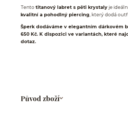
Tento
titanový labret s pěti krystaly
je ideáln
kvalitní a pohodlný piercing
, který dodá outf
Šperk dodáváme v elegantním dárkovém ba
650 Kč. K dispozici ve variantách, které naj
dotaz.
Labret/labretka/flat back piercing/stříbrný/Do ucha/
nosu/nostril/do rtů/lower labret/madonna/angel bit
Původ zboží