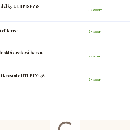
 a délky ULBPISPZ18
Skladem
ityPierce
Skladem
lesklá ocelová barva,
Skladem
mi krystaly UTLBIN13S
Skladem