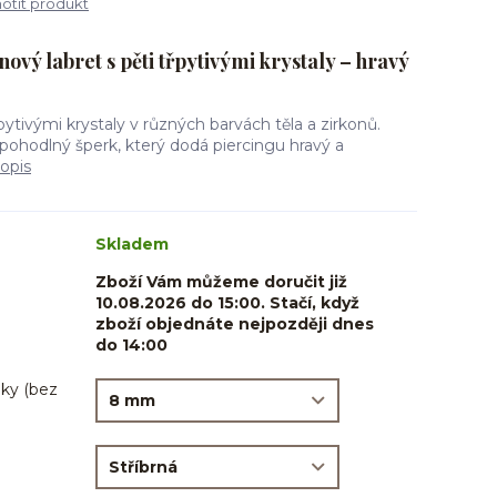
tit produkt
ový labret s pěti třpytivými krystaly – hravý
řpytivými krystaly v různých barvách těla a zirkonů.
pohodlný šperk, který dodá piercingu hravý a
popis
Skladem
Zboží Vám můžeme doručit již
10.08.2026 do 15:00. Stačí, když
zboží objednáte nejpozději dnes
do 14:00
ky (bez