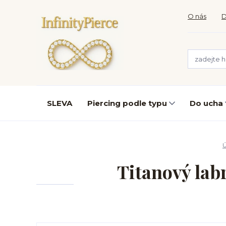
O nás
D
SLEVA
Piercing podle typu
Do ucha
Titanový labre