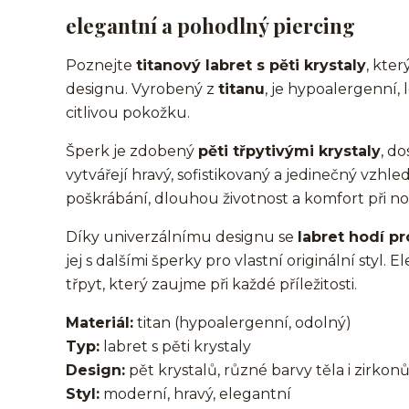
elegantní a pohodlný piercing
Poznejte
titanový labret s pěti krystaly
, kte
designu. Vyrobený z
titanu
, je hypoalergenní,
citlivou pokožku.
Šperk je zdobený
pěti třpytivými krystaly
, d
vytvářejí hravý, sofistikovaný a jedinečný vzhle
poškrábání, dlouhou životnost a komfort při no
Díky univerzálnímu designu se
labret hodí p
jej s dalšími šperky pro vlastní originální sty
třpyt, který zaujme při každé příležitosti.
Materiál:
titan (hypoalergenní, odolný)
Typ:
labret s pěti krystaly
Design:
pět krystalů, různé barvy těla i zirkon
Styl:
moderní, hravý, elegantní