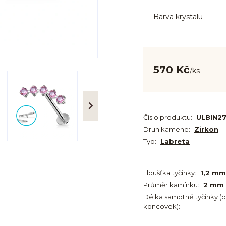
Barva krystalu
570 Kč
/
ks
Číslo produktu:
ULBIN27
Druh kamene:
Zirkon
Typ:
Labreta
Tloušťka tyčinky:
1,2 mm
Průměr kamínku:
2 mm
Délka samotné tyčinky (
koncovek):