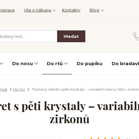
oprava
Vše o nákupu
Kontakty
Blog
Hledat
Do nosu
Do rtů
Do pupíku
Do bradav
Úvod
Do rtů
Titanový labret s pěti krystaly – variabilní barvy těla i zirko
t s pěti krystaly – variabil
zirkonů