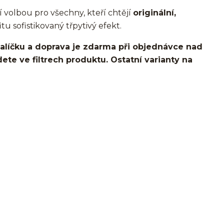
í volbou pro všechny, kteří chtějí
originální,
itu sofistikovaný třpytivý efekt.
líčku a doprava je zdarma při objednávce nad
dete ve filtrech produktu. Ostatní varianty na
lobe/ušní lalůček/helix/tragus/conch/forward helix/flat/do
es/snake bites/spider of viper bites/medusa/titan/G23