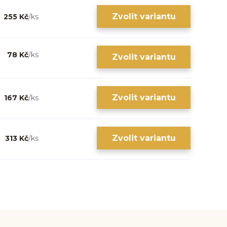
Zvolit variantu
255 Kč
/
ks
78 Kč
/
ks
Zvolit variantu
Zvolit variantu
167 Kč
/
ks
Zvolit variantu
313 Kč
/
ks