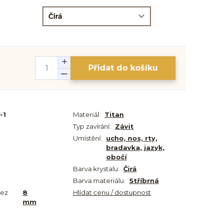
Přidat do košíku
-1
Materiál:
Titan
Typ zavírání:
Závit
Umístění:
ucho, nos, rty,
bradavka, jazyk,
obočí
Barva krystalu:
Čirá
Barva materiálu:
Stříbrná
bez
8
Hlídat cenu / dostupnost
mm