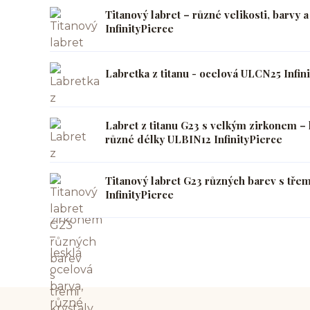
Titanový labret – různé velikosti, barvy
InfinityPierce
Labretka z titanu - ocelová ULCN25 Infin
Labret z titanu G23 s velkým zirkonem – 
různé délky ULBIN12 InfinityPierce
Titanový labret G23 různých barev s tře
InfinityPierce