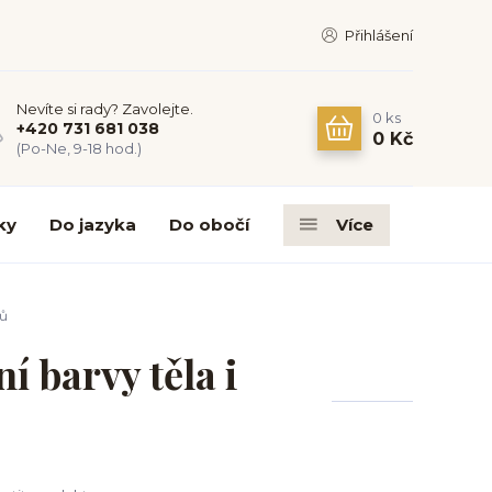
Přihlášení
Nevíte si rady? Zavolejte.
0
ks
+420 731 681 038
0 Kč
(Po-Ne, 9-18 hod.)
ky
Do jazyka
Do obočí
Více
nů
ní barvy těla i