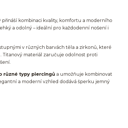
rý přináší kombinaci kvality, komfortu a moderního
 lehký a odolný – ideální pro každodenní nošení i
ostupnými v různých barvách těla a zirkonů, které
d. Titanový materiál zaručuje odolnost proti
šení.
ro různé typy piercingů
a umožňuje kombinovat
l. Elegantní a moderní vzhled dodává šperku jemný
ů