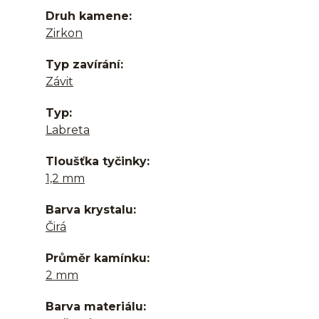
Druh kamene
Zirkon
Typ zavírání
Závit
Typ
Labreta
Tloušťka tyčinky
1,2 mm
Barva krystalu
Čirá
Průměr kamínku
2 mm
Barva materiálu