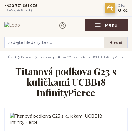
+420 731 681 038
0
ks
0 Kč
(Po-Ne, 9-18 hod.)
Menu
Hledat
Úvod
Do nosu
Titanová podkova G23 s kuličkami UCBB18 InfinityPierce
Titanová podkova G23 s
kuličkami UCBB18
InfinityPierce