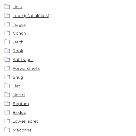
Helix
Lobe (ušní lalůček)
Tragus
Conch
Daith
Rook
Anti tragus
Forward helix
Snug
Flat
Nostril
Septum
Bridge
Lower labret
Madonna