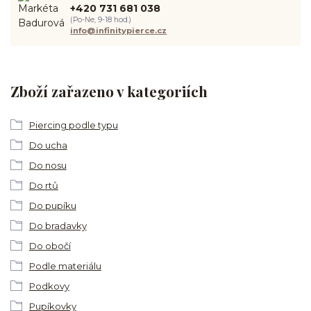
+420 731 681 038
(Po-Ne, 9-18 hod.)
info@infinitypierce.cz
Zboží zařazeno v kategoriích
Piercing podle typu
Do ucha
Do nosu
Do rtů
Do pupíku
Do bradavky
Do obočí
Podle materiálu
Podkovy
Pupíkovky