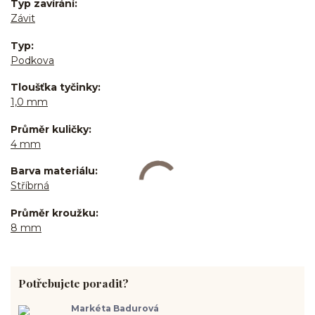
Typ zavírání
Závit
Typ
Podkova
Tloušťka tyčinky
1,0 mm
Průměr kuličky
4 mm
Barva materiálu
Stříbrná
Průměr kroužku
8 mm
Potřebujete poradit?
Markéta Badurová