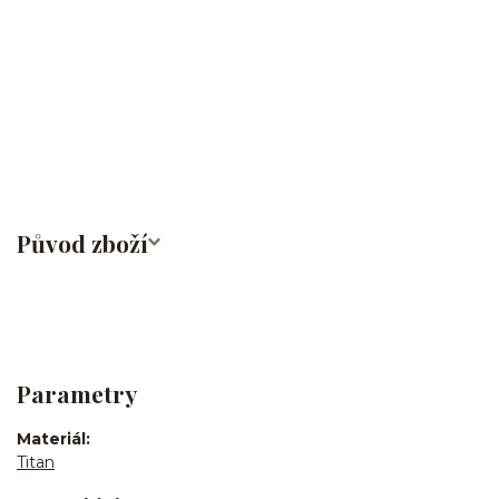
lalůček/tragus/conch/daith/rook/anti tragus/forward
helix/snug/flat/Do nosu/nostril/septum/bridge/do rtů/lower
labret/madonna/angel bites/snake bites/spides of viper
bites/medusa/do pupíku/do pupku/do bradavky/do
obočí/titan/G23
Původ zboží
Parametry
Materiál
Titan