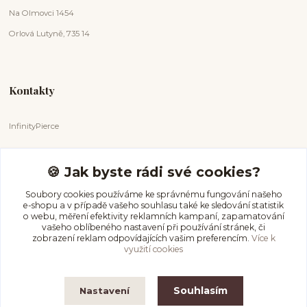
Na Olmovci 1454
Orlová Lutyně, 735 14
Kontakty
InfinityPierce
Markéta Badurová
+420 731 681 038
🍪 Jak byste rádi své cookies?
(Po-Ne, 9-18 hod.)
Soubory cookies používáme ke správnému fungování našeho
e-shopu a v případě vašeho souhlasu také ke sledování statistik
info@infinitypierce.cz
o webu, měření efektivity reklamních kampaní, zapamatování
vašeho oblíbeného nastavení při používání stránek, či
zobrazení reklam odpovídajících vašim preferencím.
Více k
využití cookies
Souhlasím
Nastavení