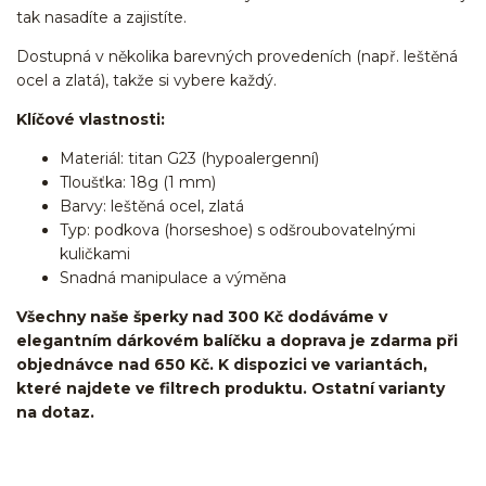
tak nasadíte a zajistíte.
Dostupná v několika barevných provedeních (např. leštěná
ocel a zlatá), takže si vybere každý.
Klíčové vlastnosti:
Materiál: titan G23 (hypoalergenní)
Tloušťka: 18g (1 mm)
Barvy: leštěná ocel, zlatá
Typ: podkova (horseshoe) s odšroubovatelnými
kuličkami
Snadná manipulace a výměna
Všechny naše šperky nad 300 Kč dodáváme v
elegantním dárkovém balíčku a doprava je zdarma při
objednávce nad 650 Kč. K dispozici ve variantách,
které najdete ve filtrech produktu. Ostatní varianty
na dotaz.
podkovy/podkova/cicular barbell/cečko/Do
ucha/pupíkovka/helix/lobe/ušní