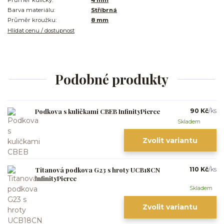
Barva materiálu:
Stříbrná
Průměr kroužku:
8 mm
Hlídat cenu / dostupnost
Podobné produkty
Podkova s kuličkami CBEB InfinityPierce
90 Kč
/
ks
Skladem
Zvolit variantu
Titanová podkova G23 s hroty UCB18CN
110 Kč
/
ks
InfinityPierce
Skladem
Zvolit variantu