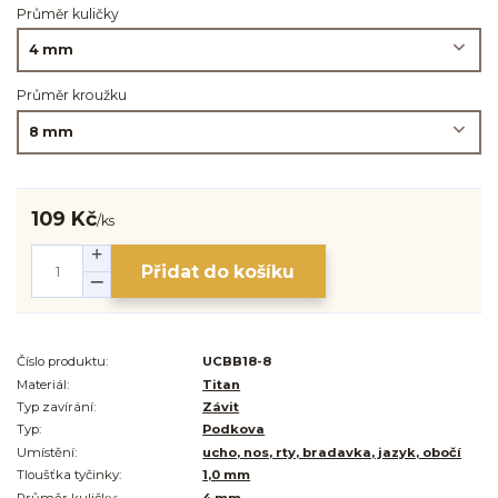
Průměr kuličky
Průměr kroužku
109 Kč
/
ks
Přidat do košíku
Číslo produktu:
UCBB18-8
Materiál:
Titan
Typ zavírání:
Závit
Typ:
Podkova
Umístění:
ucho, nos, rty, bradavka, jazyk, obočí
Tloušťka tyčinky:
1,0 mm
Průměr kuličky:
4 mm