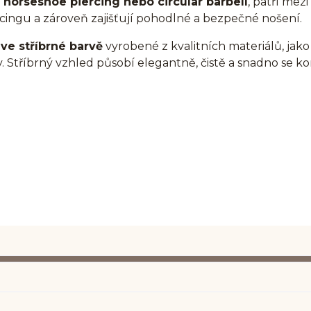
o
horseshoe piercing nebo circular barbell
, patří mez
ingu a zároveň zajišťují pohodlné a bezpečné nošení.
ve stříbrné barvě
vyrobené z kvalitních materiálů, jako 
hy. Stříbrný vzhled působí elegantně, čistě a snadno se k
: