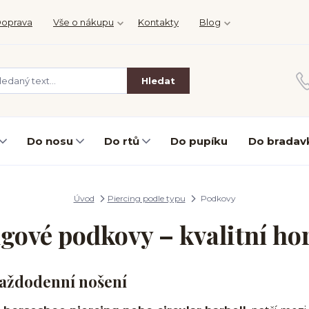
oprava
Vše o nákupu
Kontakty
Blog
Hledat
Do nosu
Do rtů
Do pupíku
Do bradav
Úvod
Piercing podle typu
Podkovy
ngové podkovy – kvalitní ho
každodenní nošení