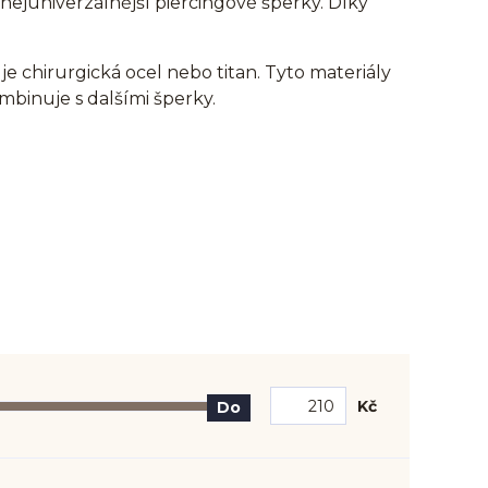
i nejuniverzálnější piercingové šperky. Díky
je chirurgická ocel nebo titan. Tyto materiály
ombinuje s dalšími šperky.
Kč
Do