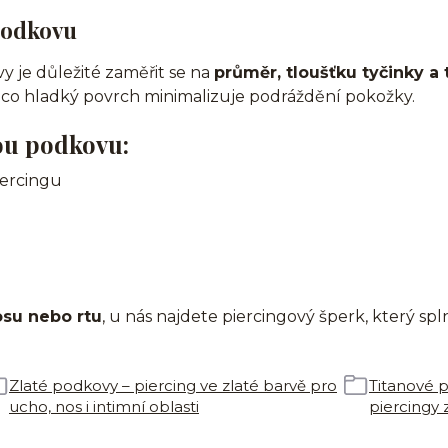
podkovu
y je důležité zaměřit se na
průměr, tloušťku tyčinky a
mco hladký povrch minimalizuje podráždění pokožky.
ou podkovu:
iercingu
osu nebo rtu
, u nás najdete piercingový šperk, který spl
Zlaté podkovy – piercing ve zlaté barvě pro
Titanové 
ucho, nos i intimní oblasti
piercingy 