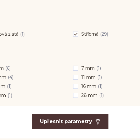
vá zlatá
(1)
Stříbrná
(29)
mm
(6)
7 mm
(1)
mm
(4)
11 mm
(1)
mm
(1)
16 mm
(1)
mm
(1)
28 mm
(1)
Upřesnit parametry