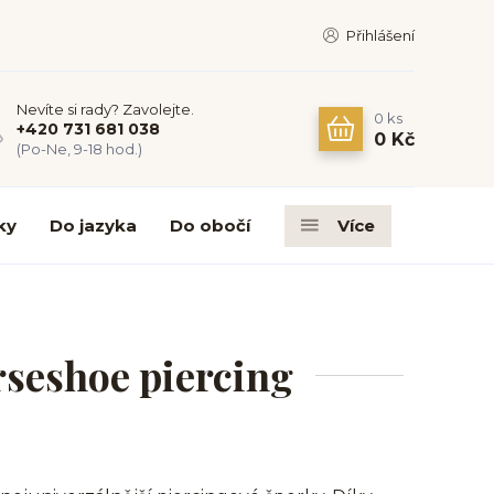
Přihlášení
Nevíte si rady? Zavolejte.
0
ks
+420 731 681 038
0 Kč
(Po-Ne, 9-18 hod.)
ky
Do jazyka
Do obočí
Více
rseshoe piercing