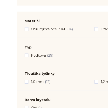
Materiál
Chirurgická ocel 316L
(16)
Tita
Typ
Podkova
(29)
Tloušťka tyčinky
1,0 mm
(12)
1,2
Barva krystalu