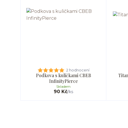
2 hodnocení
Podkova s kuličkami CBEB
Tita
InfinityPierce
Skladem
90 Kč
/
ks