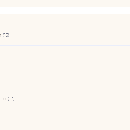
n
(13)
 mm
(17)