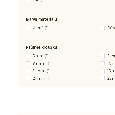
Čirá
(1)
Barva materiálu
Černá
(1)
Růžo
Průměr kroužku
5 mm
(1)
6 
9 mm
(1)
10 
14 mm
(1)
15 
21 mm
(1)
25 