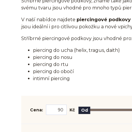
Stříbrné piercingové podkovy, známé také jak
svému tvaru jsou vhodné pro mnoho typů pierc
V naší nabídce najdete
piercingové podkovy 
jsou ideální i pro citlivou pokožku a nové vpic
Stříbrné piercingové podkovy jsou vhodné pro
piercing do ucha (helix, tragus, daith)
piercing do nosu
piercing do rtu
piercing do obočí
intimní piercing
Cena:
Kč
Od