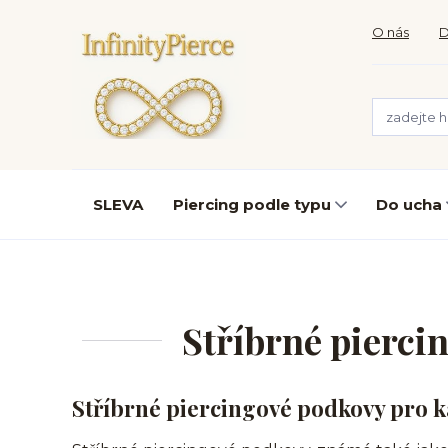
O nás
D
SLEVA
Piercing podle typu
Do ucha
Stříbrné pierci
Stříbrné piercingové podkovy pro 