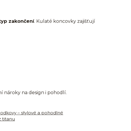
 typ zakončení
. Kulaté koncovky zajišťují
ní nároky na design i pohodlí.
podkovy – stylové a pohodlné
z titanu