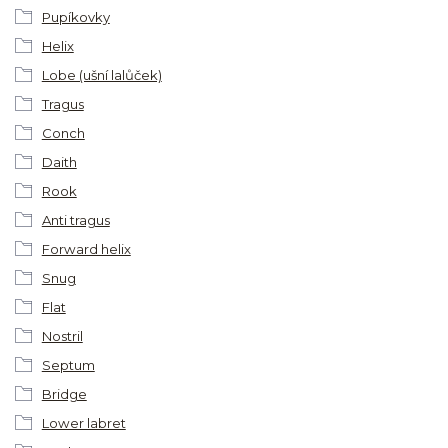
Pupíkovky
Helix
Lobe (ušní lalůček)
Tragus
Conch
Daith
Rook
Anti tragus
Forward helix
Snug
Flat
Nostril
Septum
Bridge
Lower labret