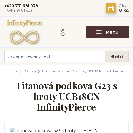
+420 731 681 038
0
ks
0 Kč
(Po-Ne, 9-18 hod.)
Menu
Hledat
Úvod
Do nosu
Titanová podkova G23 s hroty UCB18CN InfinityPierce
Titanová podkova G23 s
hroty UCB18CN
InfinityPierce