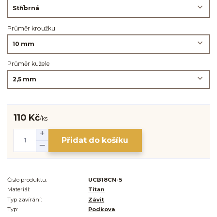
Průměr kroužku
Průměr kužele
110 Kč
/
ks
Přidat do košíku
Číslo produktu:
UCB18CN-5
Materiál:
Titan
Typ zavírání:
Závit
Typ:
Podkova