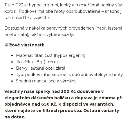
Titan G23 je hypoalergenní, lehký a mimořádně odolný vůči
korozi. Podkova má oba hroty odšroubovatelné – snadno ji
tak nasadíte a zajistíte.
Dostupná v několika barevných provedeních (např. leštěná
ocel a zlatá), takže si vybere každý.
Klíčové vlastnosti:
Materiál: titan G23 (hypoalergenní)
Tloušťka: 18g (1 mm)
Barvy: leštěná ocel, zlatá
Typ: podkova (horseshoe) s odšroubovatelnými hroty
Snadná manipulace a výměna
Všechny naše šperky nad 300 Kč dodáváme v
elegantním dárkovém balíčku a doprava je zdarma při
objednávce nad 650 Kč. K dispozici ve variantách,
které najdete ve filtrech produktu. Ostatní varianty
na dotaz.
podkovy/podkova/cicular barbell/cečko/Do