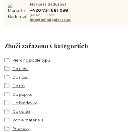
Markéta Badurová
+420 731 681 038
(Po-Ne, 9-18 hod.)
info@infinitypierce.cz
Zboží zařazeno v kategoriích
Piercing podle typu
Do ucha
Do nosu
Do rtů
Do pupíku
Do bradavky
Do obočí
Podle materiálu
Podkovy