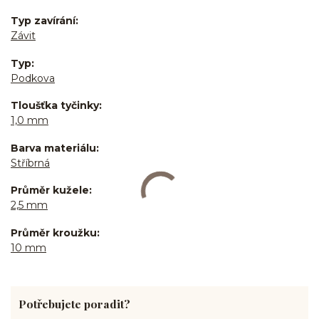
Typ zavírání
Závit
Typ
Podkova
Tloušťka tyčinky
1,0 mm
Barva materiálu
Stříbrná
Průměr kužele
2,5 mm
Průměr kroužku
10 mm
Potřebujete poradit?