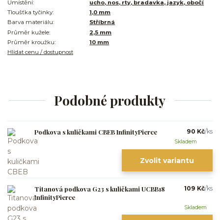
Umístění:
ucho, nos, rty, bradavka, jazyk, obočí
Tloušťka tyčinky:
1,0 mm
Barva materiálu:
Stříbrná
Průměr kužele:
2,5 mm
Průměr kroužku:
10 mm
Hlídat cenu / dostupnost
Podobné produkty
Podkova s kuličkami CBEB InfinityPierce
90 Kč
/
ks
Skladem
Zvolit variantu
Titanová podkova G23 s kuličkami UCBB18
109 Kč
/
ks
InfinityPierce
Skladem