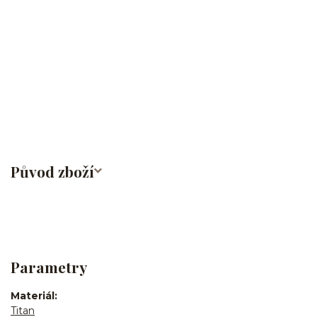
ucha/pupíkovka/helix/lobe/ušní
lalůček/tragus/conch/daith/rook/anti tragus/forward
helix/snug/flat/Do nosu/nostril/septum/bridge/do rtů/lower
labret/madonna/angel bites/snake bites/spides of viper
bites/medusa/do pupíku/do pupku/do bradavky/do
obočí/titan/G23
Původ zboží
Parametry
Materiál
Titan