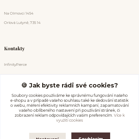
Na Olmovci 1454
Orlová Lutyně, 735 14
Kontakty
InfinityPierce
Markéta Badurová
+420 731 681 038
🍪 Jak byste rádi své cookies?
(Po-Ne, 9-18 hod.)
Soubory cookies používáme ke správnému fungování našeho
e-shopu a v případě vašeho souhlasu také ke sledování statistik
info@infinitypierce.cz
o webu, měření efektivity reklamních kampaní, zapamatování
vašeho oblíbeného nastavení při používání stránek, či
zobrazení reklam odpovídajících vašim preferencím.
Více k
využití cookies
Nastavení