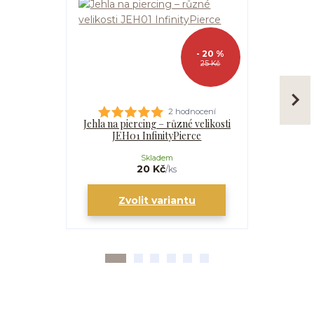
- 20 %
25 Kč
2 hodnocení
Jehla na piercing – různé velikosti
Kanyla
JEH01 InfinityPierce
I
Skladem
20 Kč
/
ks
Zvolit variantu
Zv