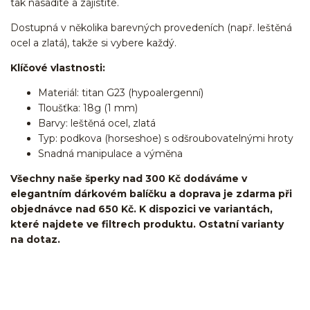
tak nasadíte a zajistíte.
Dostupná v několika barevných provedeních (např. leštěná
ocel a zlatá), takže si vybere každý.
Klíčové vlastnosti:
Materiál: titan G23 (hypoalergenní)
Tloušťka: 18g (1 mm)
Barvy: leštěná ocel, zlatá
Typ: podkova (horseshoe) s odšroubovatelnými hroty
Snadná manipulace a výměna
Všechny naše šperky nad 300 Kč dodáváme v
elegantním dárkovém balíčku a doprava je zdarma při
objednávce nad 650 Kč. K dispozici ve variantách,
které najdete ve filtrech produktu. Ostatní varianty
na dotaz.
podkovy/podkova/cicular barbell/cečko/Do
ucha/pupíkovka/helix/lobe/ušní
lalůček/tragus/conch/daith/rook/anti tragus/forward