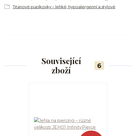
Titanové pupíkovky – lehké, hypoalergenní a stylové
Související
6
zboží