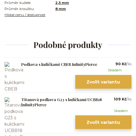
Průměr kužele:
2,5 mm
Průměr kroužku:
8 mm
Hlídat cenu / dostupnost
Podobné produkty
Podkova s kuličkami CBEB InfinityPierce
90 Kč
/
ks
Skladem
Zvolit variantu
Titanová podkova G23 s kuličkami UCBB18
109 Kč
/
ks
InfinityPierce
Skladem
Zvolit variantu