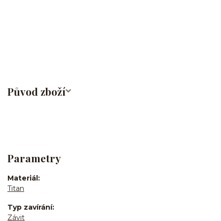
helix/snug/flat/Do nosu/nostril/septum/bridge/do rtů/lower
labret/madonna/angel bites/snake bites/spides of viper
bites/medusa/do pupíku/do pupku/do bradavky/do
obočí/titan/G23
Původ zboží
Parametry
Materiál
Titan
Typ zavírání
Závit