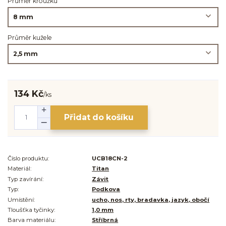
Průměr kroužku
Průměr kužele
134 Kč
/
ks
Přidat do košíku
Číslo produktu:
UCB18CN-2
Materiál:
Titan
Typ zavírání:
Závit
Typ:
Podkova
Umístění:
ucho, nos, rty, bradavka, jazyk, obočí
Tloušťka tyčinky:
1,0 mm
Barva materiálu:
Stříbrná