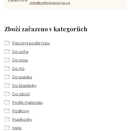
info@infinitypierce.cz
Zboží zařazeno v kategoriích
Piercing podle typu
Do ucha
Do nosu
Do rtů
Do pupíku
Do bradavky
Do obočí
Podle materiálu
Podkovy
Pupíkovky
Helix