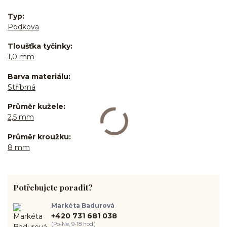
Typ
Podkova
Tloušťka tyčinky
1,0 mm
Barva materiálu
Stříbrná
Průměr kužele
2,5 mm
Průměr kroužku
8 mm
Potřebujete poradit?
Markéta Badurová
+420 731 681 038
(Po-Ne, 9-18 hod.)