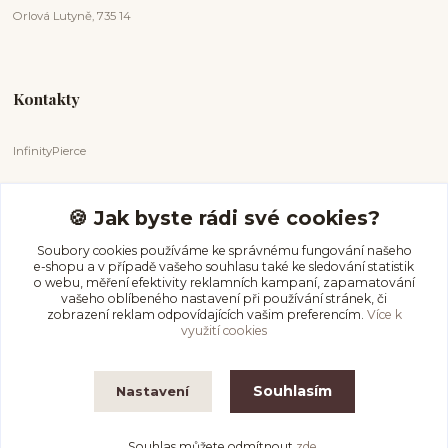
Orlová Lutyně, 735 14
Kontakty
InfinityPierce
Markéta Badurová
+420 731 681 038
🍪 Jak byste rádi své cookies?
(Po-Ne, 9-18 hod.)
Soubory cookies používáme ke správnému fungování našeho
e-shopu a v případě vašeho souhlasu také ke sledování statistik
info@infinitypierce.cz
o webu, měření efektivity reklamních kampaní, zapamatování
vašeho oblíbeného nastavení při používání stránek, či
zobrazení reklam odpovídajících vašim preferencím.
Více k
využití cookies
Souhlasím
Nastavení
InfinityPierce
Souhlas můžete odmítnout
zde
.