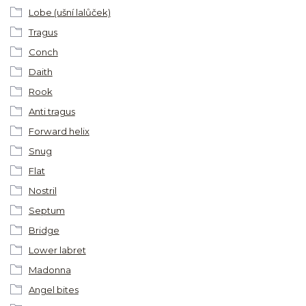
Lobe (ušní lalůček)
Tragus
Conch
Daith
Rook
Anti tragus
Forward helix
Snug
Flat
Nostril
Septum
Bridge
Lower labret
Madonna
Angel bites