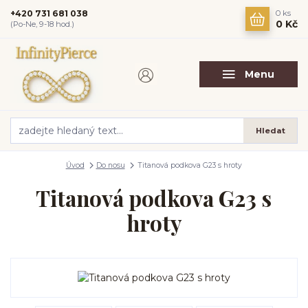
+420 731 681 038
0
ks
0 Kč
(Po-Ne, 9-18 hod.)
Menu
Hledat
Úvod
Do nosu
Titanová podkova G23 s hroty
Titanová podkova G23 s
hroty