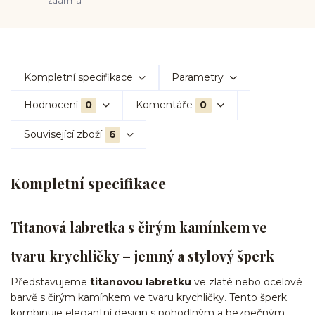
zdarma
Kompletní specifikace
Parametry
Hodnocení
0
Komentáře
0
Související zboží
6
Kompletní specifikace
Titanová labretka s čirým kamínkem ve
tvaru krychličky – jemný a stylový šperk
Představujeme
titanovou labretku
ve zlaté nebo ocelové
barvě s čirým kamínkem ve tvaru krychličky. Tento šperk
kombinuje elegantní design s pohodlným a bezpečným