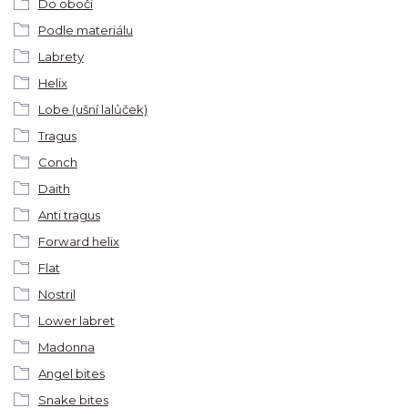
Do obočí
Podle materiálu
Labrety
Helix
Lobe (ušní lalůček)
Tragus
Conch
Daith
Anti tragus
Forward helix
Flat
Nostril
Lower labret
Madonna
Angel bites
Snake bites