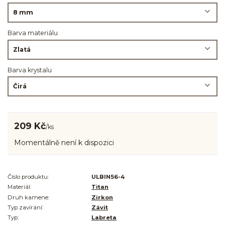
Barva materiálu
Barva krystalu
209 Kč
/
ks
Momentálně není k dispozici
Číslo produktu:
ULBIN56-4
Materiál:
Titan
Druh kamene:
Zirkon
Typ zavírání:
Závit
Typ:
Labreta