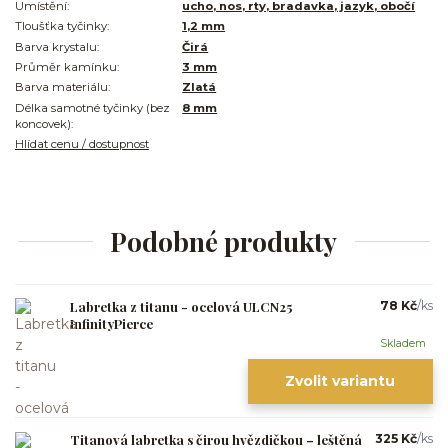
Umístění:
ucho, nos, rty, bradavka, jazyk, obočí
Tloušťka tyčinky:
1,2 mm
Barva krystalu:
Čirá
Průměr kamínku:
3 mm
Barva materiálu:
Zlatá
Délka samotné tyčinky (bez
8 mm
koncovek):
Hlídat cenu / dostupnost
Podobné produkty
Labretka z titanu - ocelová ULCN25
78 Kč
/
ks
InfinityPierce
Skladem
Zvolit variantu
Titanová labretka s čirou hvězdičkou – leštěná
325 Kč
/
ks