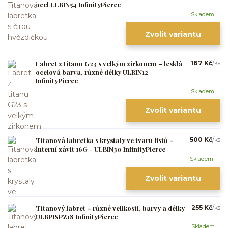
ocel ULBIN54 InfinityPierce
Skladem
Zvolit variantu
Labret z titanu G23 s velkým zirkonem – lesklá
167 Kč
/
ks
ocelová barva, různé délky ULBIN12
InfinityPierce
Skladem
Zvolit variantu
Titanová labretka s krystaly ve tvaru listů –
500 Kč
/
ks
interní závit 16G - ULBIN30 InfinityPierce
Skladem
Zvolit variantu
Titanový labret – různé velikosti, barvy a délky
255 Kč
/
ks
ULBPISPZ18 InfinityPierce
Skladem