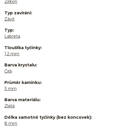
Zirkon
Typ zavírání
Závit
Typ
Labreta
Tloušťka tyčinky
1,2 mm
Barva krystalu
Čirá
Průměr kamínku
3 mm
Barva materiálu
Zlatá
Délka samotné tyčinky (bez koncovek)
8 mm