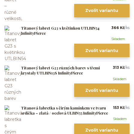
Zvolit variantu
Titanový labret G23 s květinkou UTLBIN54
366 Kč
/
ks
InfinityPierce
Skladem
Zvolit variantu
Titanový labret G23 různých barev s třemi
313 Kč
/
ks
krystaly UTLBIN13S InfinityPierce
Skladem
Zvolit variantu
Titanová labretka s čirým kamínkem ve tvaru
153 Kč
/
ks
srdíčka – zlatá / ocelová ULBIN55 InfinityPierce
Skladem
Zvolit variantu