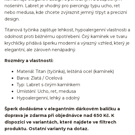
nošením. Labret je vhodný pro piercingy typu ucho, ret
nebo medusa, kde chcete zvýraznit jemný třpyt a precizní
design.
Titanová tyčinka zajišťuje lehkost, hypoalergenní vlastnosti a
odolnost proti běžnému opotřebení. Čirý kamínek ve tvaru
krychličky přidává šperku moderní a výrazný vzhled, který je
elegantní, ale zároveň nenápadný.
Rozměry a vlastnosti:
Materiál: Titan (tyčinka), leštěná ocel (kamínek)
Barva: Zlatá / Ocelová
Typ: Labret s čirým kamínkem
Umístění: Ucho, ret, medusa
Hypoalergenní, lehký a odolný
Šperk dodáváme v elegantním dárkovém balíčku a
doprava je zdarma při objednávce nad 650 Kč. K
dispozici ve variantách, které najdete ve filtrech
produktu. Ostatní varianty na dotaz.