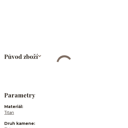
Labret/labretka/flat back piercing/stříbrný/Do ucha/lobe/ušní
lalůček/helix/tragus/conch/forward helix/flat/do nosu/nostril/do
rtů/lower labret/madonna/angel bites/snake bites/spider of viper
bites/medusa/titan/G23
Původ zboží
Parametry
Materiál
Titan
Druh kamene