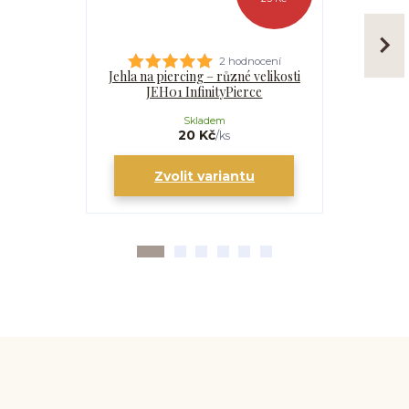
2 hodnocení
Jehla na piercing – různé velikosti
Kanyla
JEH01 InfinityPierce
I
Skladem
20 Kč
/
ks
Zvolit variantu
Zv