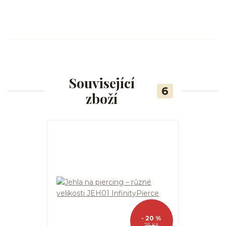
Související
6
zboží
- 20 %
25 Kč