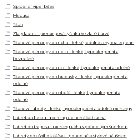
Spider of viper bites
Medusa
Titan
Zlatý labret – piercingová tyčinka ve zlaté barvě
Titanové piercingy do ucha – lehké, odolné a hypoalergenní
Titanové piercingy do nosu – lehké, hypoalergenní a
bezpečné
Titanové piercingy do rtu – lehké, hypoalergenní a odolné
Titanové piercingy do bradavky – lehké, hypoalergenní a
odolné
Titanové piercingy do obočí – lehké, hypoalergenní a
odolné
Titanové labrety – lehké, hypoalergenní a odolné piercingy
Labret do helixu – piercing do horní části ucha
Labret do tragusu – piercing ucha s pohodlným šperkem
Labrety do ušního lalůčku – pohodlné a stylové náušnice