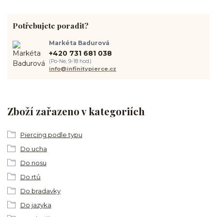
Potřebujete poradit?
Markéta Badurová
+420 731 681 038
(Po-Ne, 9-18 hod.)
info@infinitypierce.cz
Zboží zařazeno v kategoriích
Piercing podle typu
Do ucha
Do nosu
Do rtů
Do bradavky
Do jazyka