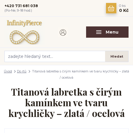
+420 731 681 038
0
ks
0 Kč
(Po-Ne, 9-18 hod.)
Menu
Hledat
Úvod
Do rtů
Titanová labretka s čirým kamínkem ve tvaru krychličky – zlatá
/ ocelová
Titanová labretka s čirým
kamínkem ve tvaru
krychličky – zlatá / ocelová