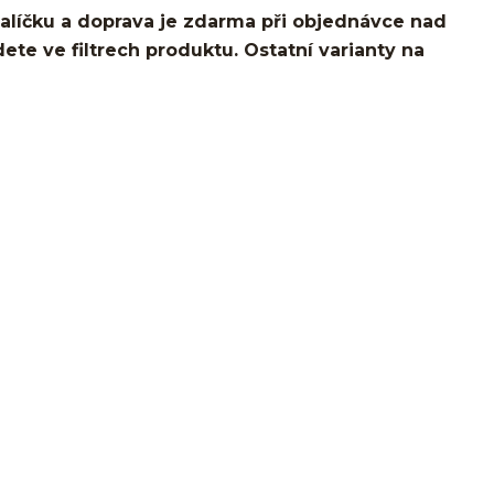
líčku a doprava je zdarma při objednávce nad
dete ve filtrech produktu. Ostatní varianty na
lobe/ušní lalůček/helix/tragus/conch/forward helix/flat/do
es/snake bites/spider of viper bites/medusa/titan/G23