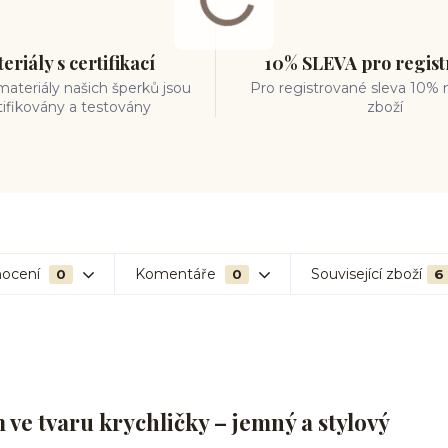
eriály s certifikací
10% SLEVA pro regis
ateriály našich šperků jsou
Pro registrované sleva 10% 
tifikovány a testovány
zboží
ocení
Komentáře
Související zboží
0
0
6
ve tvaru krychličky – jemný a stylový