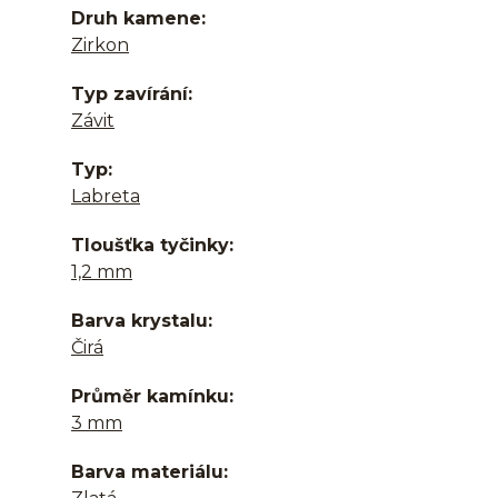
Druh kamene
Zirkon
Typ zavírání
Závit
Typ
Labreta
Tloušťka tyčinky
1,2 mm
Barva krystalu
Čirá
Průměr kamínku
3 mm
Barva materiálu