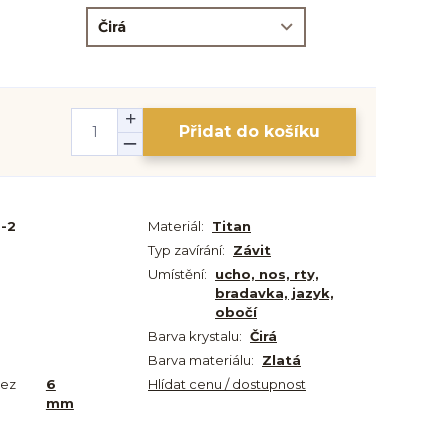
Přidat do košíku
-2
Materiál:
Titan
Typ zavírání:
Závit
Umístění:
ucho, nos, rty,
bradavka, jazyk,
obočí
Barva krystalu:
Čirá
Barva materiálu:
Zlatá
bez
6
Hlídat cenu / dostupnost
mm