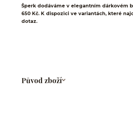
Šperk dodáváme v elegantním dárkovém ba
650 Kč. K dispozici ve variantách, které naj
dotaz.
Labret/labretka/flat back piercing/stříbrný/Do ucha/
nosu/nostril/do rtů/lower labret/madonna/angel bit
Původ zboží