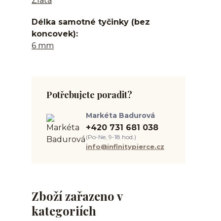
Zlatá
Délka samotné tyčinky (bez
koncovek)
6 mm
Potřebujete poradit?
Markéta Badurová
+420 731 681 038
(Po-Ne, 9-18 hod.)
info@infinitypierce.cz
Zboží zařazeno v
kategoriích