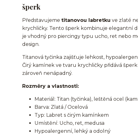
šperk
Představujeme
titanovou labretku
ve zlaté n
krychličky. Tento šperk kombinuje elegantní
je vhodný pro piercingy typu ucho, ret nebo m
design.
Titanová tyčinka zajišťuje lehkost, hypoalerge
Čirý kamínek ve tvaru krychličky přidává šperk
zároveň nenápadný.
Rozměry a vlastnosti:
Materiál: Titan (tyčinka), leštěná ocel (ka
Barva: Zlatá / Ocelová
Typ: Labret s čirým kamínkem
Umístění: Ucho, ret, medusa
Hypoalergenní, lehký a odolný