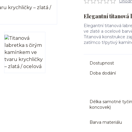
Ohodno
Elegantní titanová 
Elegantní titanová labr
ve zlaté a ocelové barv
Titanová konstrukce zaj
zatímco třpytivý kamí
Dostupnost
Doba dodání
Délka samotné tyčin
koncovek)
Barva materiálu