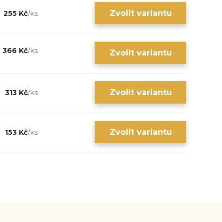
Zvolit variantu
255 Kč
/
ks
366 Kč
/
ks
Zvolit variantu
Zvolit variantu
313 Kč
/
ks
Zvolit variantu
153 Kč
/
ks