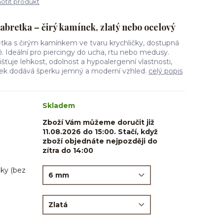
tit produkt
labretka – čirý kamínek, zlatý nebo ocelový
etka s čirým kamínkem ve tvaru krychličky, dostupná
ě. Ideální pro piercingy do ucha, rtu nebo medusy.
išťuje lehkost, odolnost a hypoalergenní vlastnosti,
nek dodává šperku jemný a moderní vzhled.
celý popis
Skladem
Zboží Vám můžeme doručit již
11.08.2026 do 15:00. Stačí, když
zboží objednáte nejpozději do
zítra do 14:00
ky (bez