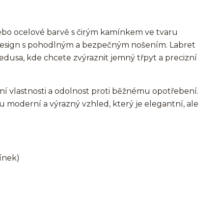
ebo ocelové barvě s čirým kamínkem ve tvaru
 design s pohodlným a bezpečným nošením. Labret
edusa, kde chcete zvýraznit jemný třpyt a precizní
nní vlastnosti a odolnost proti běžnému opotřebení.
u moderní a výrazný vzhled, který je elegantní, ale
mínek)