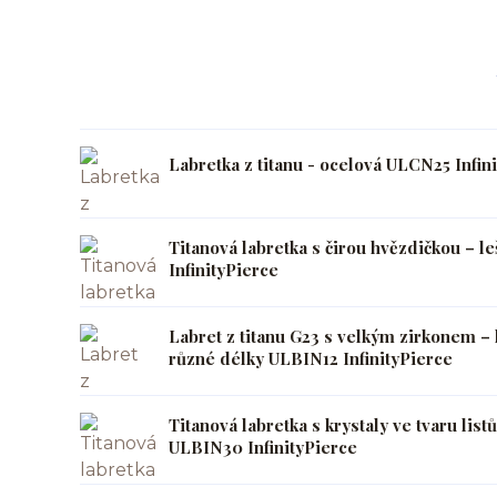
Labretka z titanu - ocelová ULCN25 Infin
Titanová labretka s čirou hvězdičkou – l
InfinityPierce
Labret z titanu G23 s velkým zirkonem – 
různé délky ULBIN12 InfinityPierce
Titanová labretka s krystaly ve tvaru listů
ULBIN30 InfinityPierce