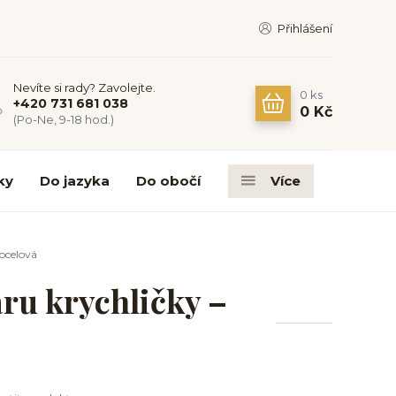
Přihlášení
Nevíte si rady? Zavolejte.
0
ks
+420 731 681 038
0 Kč
(Po-Ne, 9-18 hod.)
ky
Do jazyka
Do obočí
Více
 ocelová
ru krychličky –