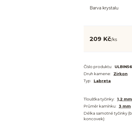
Barva krystalu
209 Kč
/
ks
Číslo produktu:
ULBIN56
Druh kamene:
Zirkon
Typ:
Labreta
Tloušťka tyčinky:
1,2 mm
Průměr kamínku:
3 mm
Délka samotné tyčinky (
koncovek):