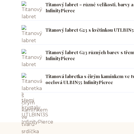
Titanový labret – různé velikosti, barvy
InfinityPierce
Titanový labret G23 s květinkou UTLBIN54
Titanový labret G23 různých barev s tře
InfinityPierce
Titanová labretka s čirým kamínkem ve tv
ocelová ULBIN55 InfinityPierce