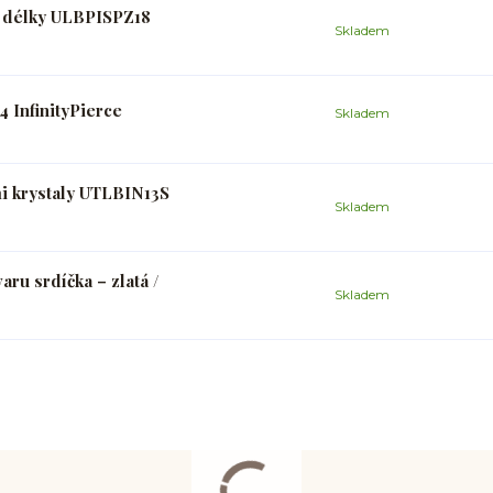
 a délky ULBPISPZ18
Skladem
 InfinityPierce
Skladem
mi krystaly UTLBIN13S
Skladem
aru srdíčka – zlatá /
Skladem