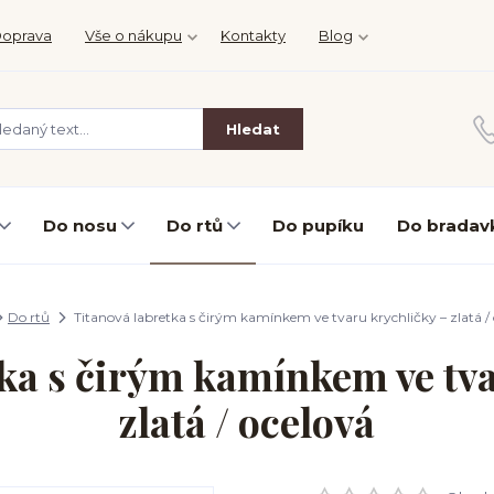
oprava
Vše o nákupu
Kontakty
Blog
Hledat
Do nosu
Do rtů
Do pupíku
Do bradav
Do rtů
Titanová labretka s čirým kamínkem ve tvaru krychličky – zlatá /
tka s čirým kamínkem ve tva
zlatá / ocelová