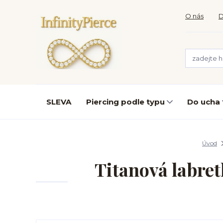
O nás
D
SLEVA
Piercing podle typu
Do ucha
Úvod
Titanová labre