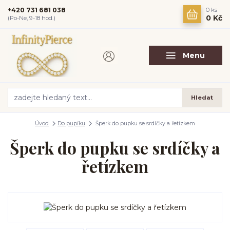
+420 731 681 038
0
ks
0 Kč
(Po-Ne, 9-18 hod.)
Menu
Hledat
Úvod
Do pupíku
Šperk do pupku se srdíčky a řetízkem
Šperk do pupku se srdíčky a
řetízkem