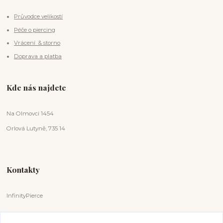
Průvodce velikostí
Péče o piercing
Vrácení & storno
Doprava a platba
Kde nás najdete
Na Olmovci 1454
Orlová Lutyně, 735 14
Kontakty
InfinityPierce
Markéta Badurová