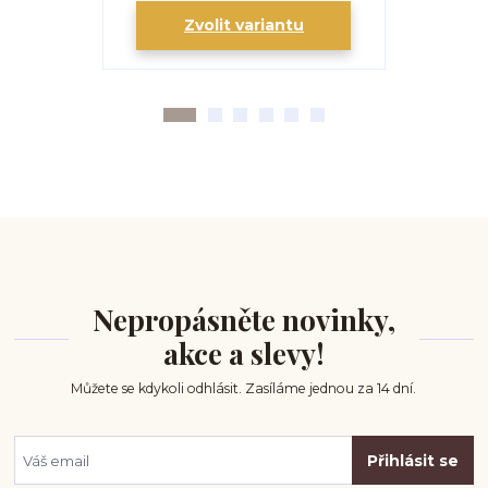
Zvolit variantu
Zv
Nepropásněte novinky,
akce a slevy!
Můžete se kdykoli odhlásit. Zasíláme jednou za 14 dní.
Přihlásit se