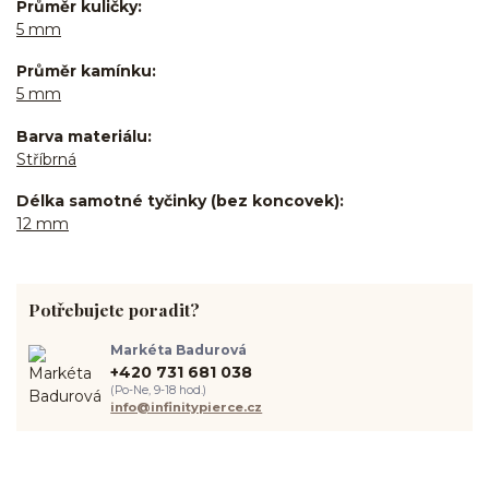
Průměr kuličky
5 mm
Průměr kamínku
5 mm
Barva materiálu
Stříbrná
Délka samotné tyčinky (bez koncovek)
12 mm
Potřebujete poradit?
Markéta Badurová
+420 731 681 038
(Po-Ne, 9-18 hod.)
info@infinitypierce.cz