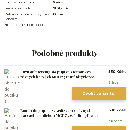
Průměr kamínku:
5 mm
Barva materiálu:
Stříbrná
Délka samotné tyčinky (bez
12 mm
koncovek):
Hlídat cenu / dostupnost
Podobné produkty
Luxusní piercing do pupíku s kamínky v
330 Kč
/
ks
různých barvách MCDZ312 InfinityPierce
Skladem
Zvolit variantu
Banán do pupíku se srdíčkem v různých
210 Kč
/
ks
barvách a kuličkou MCDZ529 InfinityPierce
Skladem