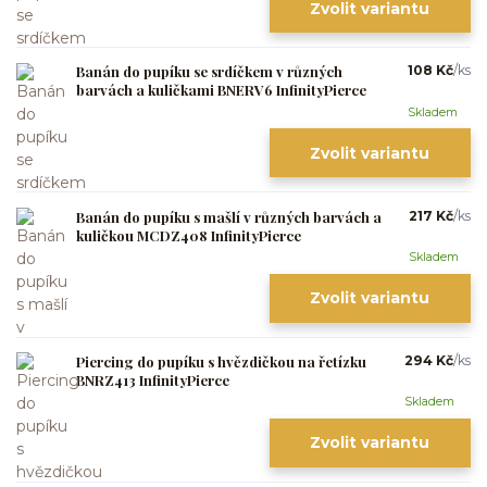
Zvolit variantu
Banán do pupíku se srdíčkem v různých
108 Kč
/
ks
barvách a kuličkami BNERV6 InfinityPierce
Skladem
Zvolit variantu
Banán do pupíku s mašlí v různých barvách a
217 Kč
/
ks
kuličkou MCDZ408 InfinityPierce
Skladem
Zvolit variantu
Piercing do pupíku s hvězdičkou na řetízku
294 Kč
/
ks
BNRZ413 InfinityPierce
Skladem
Zvolit variantu