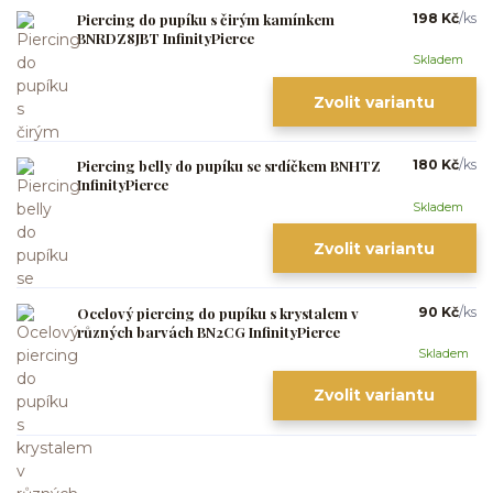
Piercing do pupíku s čirým kamínkem
198 Kč
/
ks
BNRDZ8JBT InfinityPierce
Skladem
Zvolit variantu
Piercing belly do pupíku se srdíčkem BNHTZ
180 Kč
/
ks
InfinityPierce
Skladem
Zvolit variantu
Ocelový piercing do pupíku s krystalem v
90 Kč
/
ks
různých barvách BN2CG InfinityPierce
Skladem
Zvolit variantu