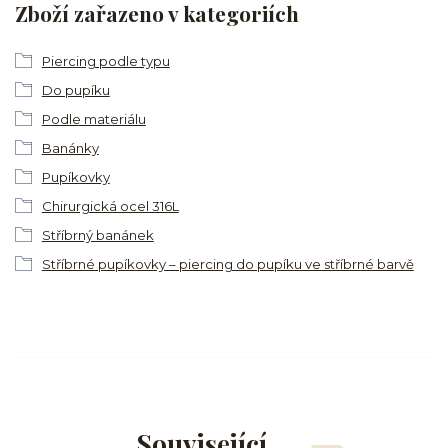
Zboží zařazeno v kategoriích
Piercing podle typu
Do pupíku
Podle materiálu
Banánky
Pupíkovky
Chirurgická ocel 316L
Stříbrný banánek
Stříbrné pupíkovky – piercing do pupíku ve stříbrné barvě
Související