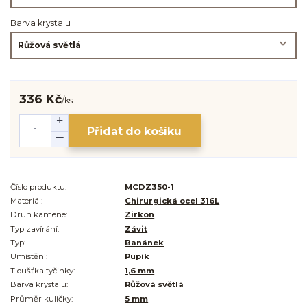
Barva krystalu
336 Kč
/
ks
Přidat do košíku
Číslo produktu:
MCDZ350-1
Materiál:
Chirurgická ocel 316L
Druh kamene:
Zirkon
Typ zavírání:
Závit
Typ:
Banánek
Umístění:
Pupík
Tloušťka tyčinky:
1,6 mm
Barva krystalu:
Růžová světlá
Průměr kuličky:
5 mm