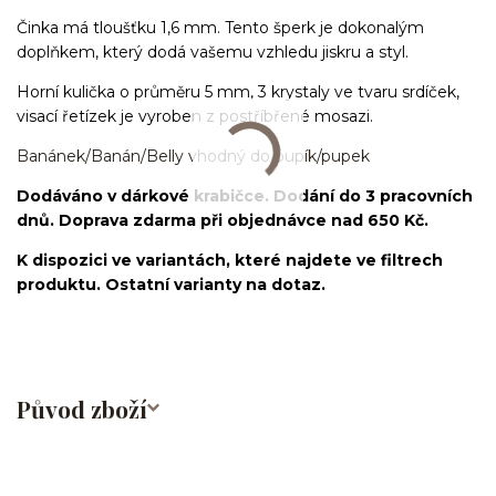
Činka má tloušťku 1,6 mm. Tento šperk je dokonalým
doplňkem, který dodá vašemu vzhledu jiskru a styl.
Horní kulička o průměru 5 mm, 3 krystaly ve tvaru srdíček,
visací řetízek je vyroben z postříbřené mosazi.
Banánek/Banán/Belly vhodný do pupík/pupek
Dodáváno v dárkové krabičce. Dodání do 3 pracovních
dnů. Doprava zdarma při objednávce nad 650 Kč.
K dispozici ve variantách, které najdete ve filtrech
produktu. Ostatní varianty na dotaz.
Původ zboží