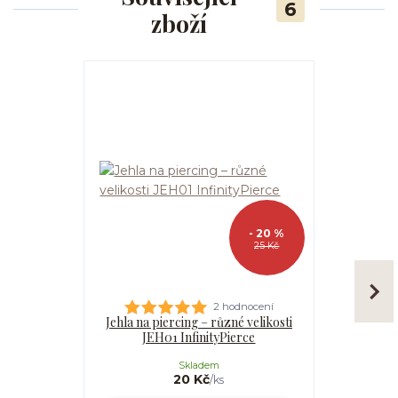
6
zboží
- 20 %
25 Kč
2 hodnocení
Jehla na piercing – různé velikosti
Kanyla
JEH01 InfinityPierce
I
Skladem
20 Kč
/
ks