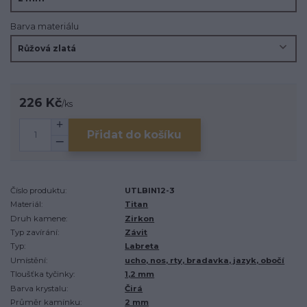
Barva materiálu
226 Kč
/
ks
Přidat do košíku
Číslo produktu:
UTLBIN12-3
Materiál:
Titan
Druh kamene:
Zirkon
Typ zavírání:
Závit
Typ:
Labreta
Umístění:
ucho, nos, rty, bradavka, jazyk, obočí
Tloušťka tyčinky:
1,2 mm
Barva krystalu:
Čirá
Průměr kamínku:
2 mm