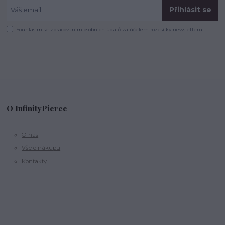
Přihlásit se
Souhlasím se
zpracováním osobních údajů
za účelem rozesílky newsletteru.
O InfinityPierce
O nás
Vše o nákupu
Kontakty