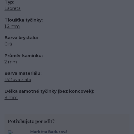
Typ
Labreta
Tloušťka tyčinky
1,2 mm
Barva krystalu
Čirá
Průměr kamínku
2 mm
Barva materiálu
Růžová zlatá
Délka samotné tyčinky (bez koncovek)
8 mm
Potřebujete poradit?
Markéta Badurová