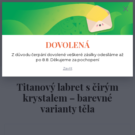
+420 731 681 038
0
ks
0 Kč
(Po-Ne, 9-18 hod.)
Menu
DOVOLENÁ
Z důvodu čerpání dovolené veškeré zásilky odesíláme až
Hledat
po 8.8. Děkujeme za pochopení
Zavřít
Úvod
Do rtů
Titanový labret s čirým krystalem – barevné varianty těla
Titanový labret s čirým
krystalem – barevné
varianty těla