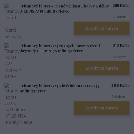
Titanový labret – různé velikosti, barvy a délky
255 Kč
/
ks
ULBPISPZ18 InfinityPierce
Skladem
Zvolit variantu
Titanový labret G23 různých barev s třemi
313 Kč
/
ks
krystaly UTLBIN13S InfinityPierce
Skladem
Zvolit variantu
Titanový labret G23 s květinkou UTLBIN54
366 Kč
/
ks
InfinityPierce
Skladem
Zvolit variantu