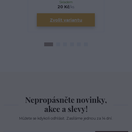
Skladem
20 Kč
/
ks
Zvolit variantu
Zv
Nepropásněte novinky,
akce a slevy!
Můžete se kdykoli odhlásit. Zasíláme jednou za 14 dní.