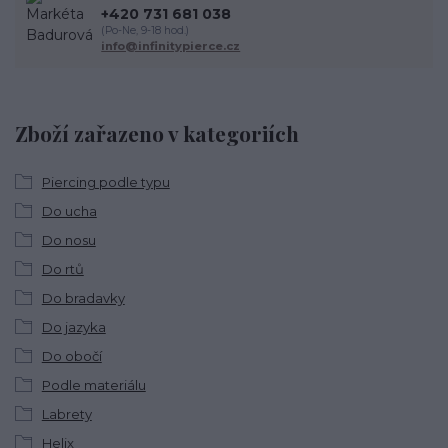
+420 731 681 038
(Po-Ne, 9-18 hod.)
info@infinitypierce.cz
Zboží zařazeno v kategoriích
Piercing podle typu
Do ucha
Do nosu
Do rtů
Do bradavky
Do jazyka
Do obočí
Podle materiálu
Labrety
Helix