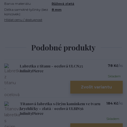
Barva materiálu:
Růžová zlatá
Délka samotné tyčinky (bez
8 mm
koncovek):
Hlídat cenu / dostupnost
Podobné produkty
Labretka z titanu - ocelová ULCN25
78 Kč
/
ks
InfinityPierce
Skladem
Zvolit variantu
Titanová labretka s čirým kamínkem ve tvaru
184 Kč
/
ks
krychličky – zlatá / ocelová ULBIN56
InfinityPierce
Skladem