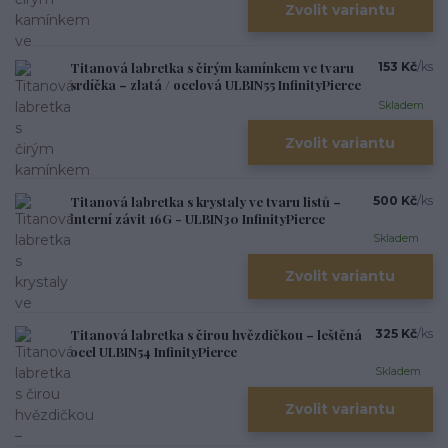
Zvolit variantu
Titanová labretka s čirým kamínkem ve tvaru
153 Kč
/
ks
srdíčka – zlatá / ocelová ULBIN55 InfinityPierce
Skladem
Zvolit variantu
Titanová labretka s krystaly ve tvaru listů –
500 Kč
/
ks
interní závit 16G - ULBIN30 InfinityPierce
Skladem
Zvolit variantu
Titanová labretka s čirou hvězdičkou – leštěná
325 Kč
/
ks
ocel ULBIN54 InfinityPierce
Skladem
Zvolit variantu