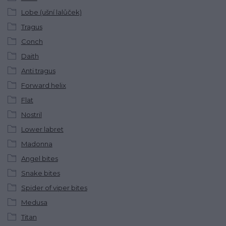
Lobe (ušní lalůček)
Tragus
Conch
Daith
Anti tragus
Forward helix
Flat
Nostril
Lower labret
Madonna
Angel bites
Snake bites
Spider of viper bites
Medusa
Titan