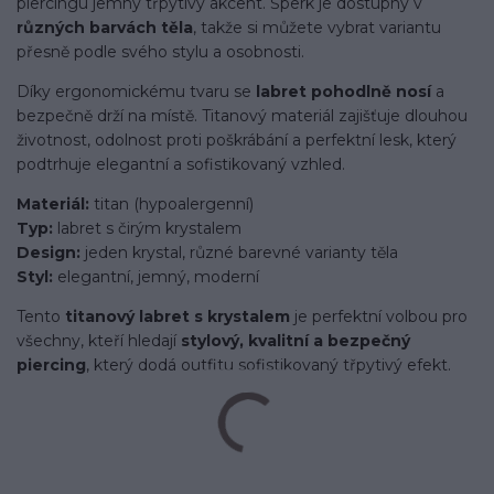
piercingu jemný třpytivý akcent. Šperk je dostupný v
různých barvách těla
, takže si můžete vybrat variantu
přesně podle svého stylu a osobnosti.
Díky ergonomickému tvaru se
labret pohodlně nosí
a
bezpečně drží na místě. Titanový materiál zajišťuje dlouhou
životnost, odolnost proti poškrábání a perfektní lesk, který
podtrhuje elegantní a sofistikovaný vzhled.
Materiál:
titan (hypoalergenní)
Typ:
labret s čirým krystalem
Design:
jeden krystal, různé barevné varianty těla
Styl:
elegantní, jemný, moderní
Tento
titanový labret s krystalem
je perfektní volbou pro
všechny, kteří hledají
stylový, kvalitní a bezpečný
piercing
, který dodá outfitu sofistikovaný třpytivý efekt.
Labret/labretka/flat back piercing/stříbrný/Do ucha/lobe/ušní
lalůček/helix/tragus/conch/forward helix/flat/do nosu/nostril/do rtů/lower
labret/madonna/angel bites/snake bites/spider of viper
bites/medusa/titan/G23