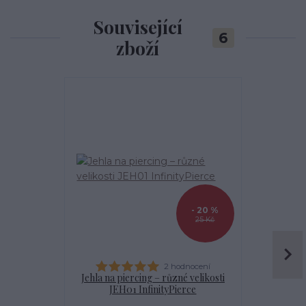
Související
6
zboží
- 20 %
25 Kč
2 hodnocení
Jehla na piercing – různé velikosti
Kanyla
JEH01 InfinityPierce
I