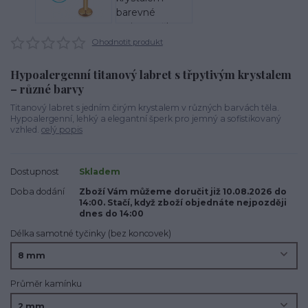
Ohodnotit produkt
Hypoalergenní titanový labret s třpytivým krystalem
– různé barvy
Titanový labret s jedním čirým krystalem v různých barvách těla.
Hypoalergenní, lehký a elegantní šperk pro jemný a sofistikovaný
vzhled.
celý popis
Dostupnost
Skladem
Doba dodání
Zboží Vám můžeme doručit již 10.08.2026 do
14:00. Stačí, když zboží objednáte nejpozději
dnes do 14:00
Délka samotné tyčinky (bez koncovek)
Průměr kamínku