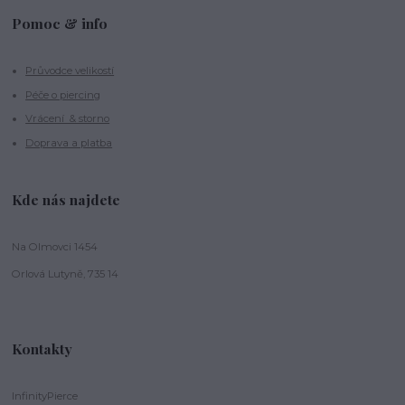
Pomoc & info
Průvodce velikostí
Péče o piercing
Vrácení & storno
Doprava a platba
Kde nás najdete
Na Olmovci 1454
Orlová Lutyně, 735 14
Kontakty
InfinityPierce