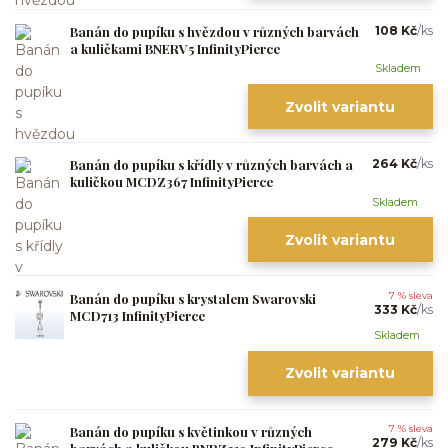
Banán do pupíku s hvězdou v různých barvách
108 Kč
/
ks
a kuličkami BNERV5 InfinityPierce
Skladem
Zvolit variantu
Banán do pupíku s křídly v různých barvách a
264 Kč
/
ks
kuličkou MCDZ367 InfinityPierce
Skladem
Zvolit variantu
Banán do pupíku s krystalem Swarovski
7 % sleva
333 Kč
/
ks
MCD713 InfinityPierce
Skladem
Zvolit variantu
Banán do pupíku s květinkou v různých
7 % sleva
279 Kč
/
ks