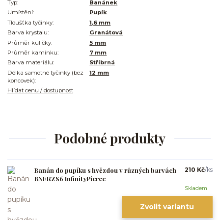
Typ:
Banánek
Umístění:
Pupík
Tloušťka tyčinky:
1,6 mm
Barva krystalu:
Granátová
Průměr kuličky:
5 mm
Průměr kamínku:
7 mm
Barva materiálu:
Stříbrná
Délka samotné tyčinky (bez
12 mm
koncovek):
Hlídat cenu / dostupnost
Podobné produkty
Banán do pupíku s hvězdou v různých barvách
210 Kč
/
ks
BNERZS6 InfinityPierce
Skladem
Zvolit variantu