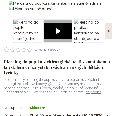
Ohodnotit produkt
Piercing do pupíku z chirurgické oceli s kamínkem a
krystalem v různých barvách a v různých délkách
tyčinky
Moderní belly piercing do pupíku ve tvaru banánku z kvalitní
chirurgické oceli. Ozdobený výrazným čtvercovým zirkonem v
mnoha barvách – čirá, růžová, modrá, černá, žlutá i červená.
Elegantní doplněk, který zazáří při každé příležitosti.
celý popis
Dostupnost
Skladem
Doba dodání
Zboží Vám můžeme doručit již 10.08.2026 do