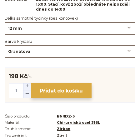
15:00. Stačí, když zboží objednáte nejpozději
dnes do 14:00
Délka samotné tyčinky (bez koncovek)
Barva krystalu
198 Kč
/
ks
Přidat do košíku
Číslo produktu:
BNRDZ-5
Materiál:
Chirurgická ocel 316L
Druh kamene:
Zirkon
Typ zavírání:
Závit