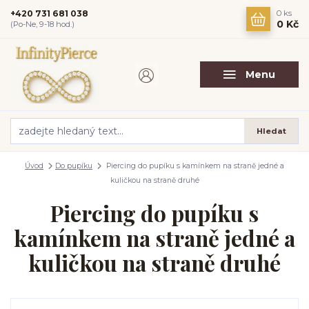
+420 731 681 038
0
ks
0 Kč
(Po-Ne, 9-18 hod.)
Menu
Hledat
Úvod
Do pupíku
Piercing do pupíku s kamínkem na straně jedné a
kuličkou na straně druhé
Piercing do pupíku s
kamínkem na straně jedné a
kuličkou na straně druhé