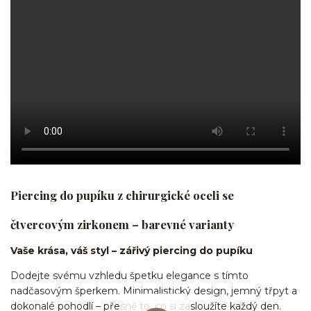
Piercing do pupíku z chirurgické oceli se
čtvercovým zirkonem – barevné varianty
Vaše krása, váš styl – zářivý piercing do pupíku
Dodejte svému vzhledu špetku elegance s tímto
nadčasovým šperkem. Minimalistický design, jemný třpyt a
dokonalé pohodlí – přesně to, co si zasloužíte každý den.