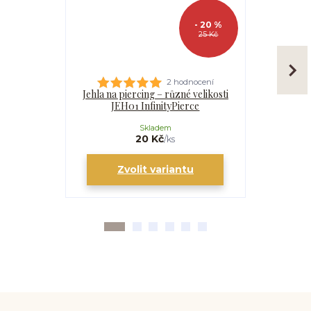
- 20 %
25 Kč
2 hodnocení
Jehla na piercing – různé velikosti
Kanyla
JEH01 InfinityPierce
I
Skladem
20 Kč
/
ks
Zvolit variantu
Zv