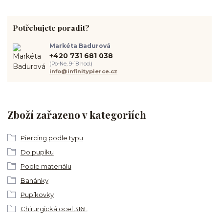
Potřebujete poradit?
Markéta Badurová
+420 731 681 038
(Po-Ne, 9-18 hod.)
info@infinitypierce.cz
Zboží zařazeno v kategoriích
Piercing podle typu
Do pupíku
Podle materiálu
Banánky
Pupíkovky
Chirurgická ocel 316L