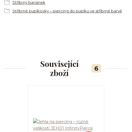
Stříbrný banánek
Stříbrné pupíkovky – piercing do pupíku ve stříbrné barvě
Související
6
zboží