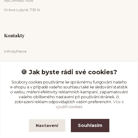
Na Olmovci 1454
Orlová Lutyně, 735 14
Kontakty
InfinityPierce
Markéta Badurová
+420 731 681 038
🍪 Jak byste rádi své cookies?
(Po-Ne, 9-18 hod.)
Soubory cookies používáme ke správnému fungování našeho
e-shopu a v případě vašeho souhlasu také ke sledování statistik
info@infinitypierce.cz
o webu, měření efektivity reklamních kampaní, zapamatování
vašeho oblíbeného nastavení při používání stránek, či
zobrazení reklam odpovídajících vašim preferencím.
Více k
využití cookies
Souhlasím
Nastavení
InfinityPierce