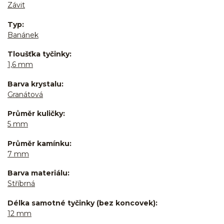
Závit
Typ
Banánek
Tloušťka tyčinky
1,6 mm
Barva krystalu
Granátová
Průměr kuličky
5 mm
Průměr kamínku
7 mm
Barva materiálu
Stříbrná
Délka samotné tyčinky (bez koncovek)
12 mm