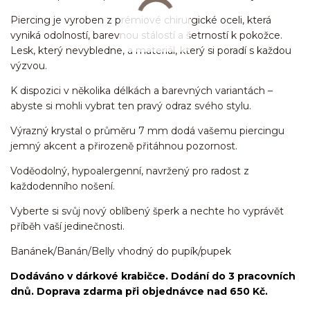
Piercing je vyroben z prémiové chirurgické oceli, která
vyniká odolností, barevnou stálostí a šetrností k pokožce.
Lesk, který nevybledne, a materiál, který si poradí s každou
výzvou.
K dispozici v několika délkách a barevných variantách –
abyste si mohli vybrat ten pravý odraz svého stylu.
Výrazný krystal o průměru 7 mm dodá vašemu piercingu
jemný akcent a přirozeně přitáhnou pozornost.
Voděodolný, hypoalergenní, navržený pro radost z
každodenního nošení.
Vyberte si svůj nový oblíbený šperk a nechte ho vyprávět
příběh vaší jedinečnosti.
Banánek/Banán/Belly vhodný do pupík/pupek
Dodáváno v dárkové krabičce. Dodání do 3 pracovních
dnů. Doprava zdarma při objednávce nad 650 Kč.