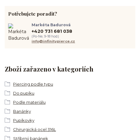
Potřebujete poradit?
Markéta Badurová
+420 731 681 038
(Po-Ne, 9-18 hod.)
info@infinitypierce.cz
Zboží zařazeno v kategoriích
Piercing podle typu
Do pupíku
Podle materiálu
Banánky
Pupíkovky
Chirurgická ocel 316L
Stříbrný banánek