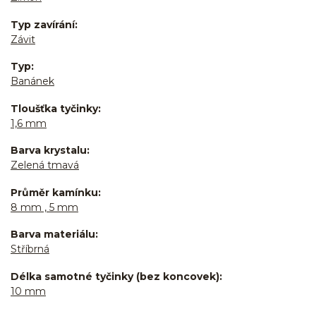
Typ zavírání
Závit
Typ
Banánek
Tloušťka tyčinky
1,6 mm
Barva krystalu
Zelená tmavá
Průměr kamínku
8 mm , 5 mm
Barva materiálu
Stříbrná
Délka samotné tyčinky (bez koncovek)
10 mm