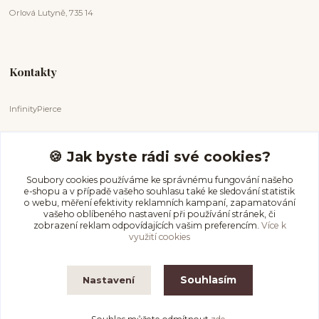
Orlová Lutyně, 735 14
Kontakty
InfinityPierce
Markéta Badurová
+420 731 681 038
🍪 Jak byste rádi své cookies?
(Po-Ne, 9-18 hod.)
Soubory cookies používáme ke správnému fungování našeho
e-shopu a v případě vašeho souhlasu také ke sledování statistik
info@infinitypierce.cz
o webu, měření efektivity reklamních kampaní, zapamatování
vašeho oblíbeného nastavení při používání stránek, či
zobrazení reklam odpovídajících vašim preferencím.
Více k
využití cookies
Souhlasím
Nastavení
InfinityPierce