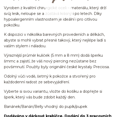
Vyroben z kvalitní chirurgické oceli – materiálu, který drží
svůj lesk, neloupe se a zůstává krásný i po letech. Díky
hypoalergenním vlastnostem je ideální i pro citlivou
pokožku.
K dispozici v několika barevných provedeních a délkách,
abyste si mohli vybrat přesně takový, který nejlépe ladí s
vaším stylem i náladou.
Výraznější průměr kuliček (5 mm a 8 mm) dodá šperku
šmrnc a zajistí, že váš nový piercing nezůstane bez
povšimnutí. Použity byly originální české krystaly Preciosa.
Odolný vůči vodě, šetrný k pokožce a stvořený pro
každodenní radost ze sebevyjádření.
Vyberte si svou variantu, vložte do košíku a dopřejte si
šperk, který vás bude zdobit každý den.
Banánek/Banán/Belly vhodný do pupík/pupek
Dodáváno v dárkové krabičce. Dodání do 3 pracovních