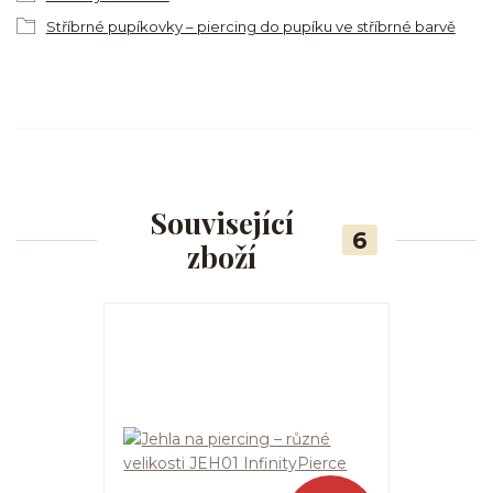
Stříbrné pupíkovky – piercing do pupíku ve stříbrné barvě
Související
6
zboží