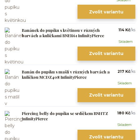
Skladem
Zvolit variantu
Banánek do pupíku s květinou v různých
114 Kč
/
ks
barvách a kuličkami BNER61 InfinityPierce
Skladem
Zvolit variantu
Banán do pupíku s mašlí v různých barvách a
217 Kč
/
ks
kuličkou MCDZ408 InfinityPierce
Skladem
Zvolit variantu
Piercing belly do pupíku se srdíčkem BNHTZ
180 Kč
/
ks
InfinityPierce
Skladem
Zvolit variantu