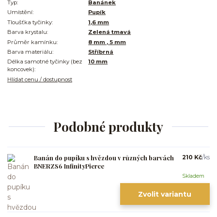
Typ:
Banánek
Umístění:
Pupík
Tloušťka tyčinky:
1,6 mm
Barva krystalu:
Zelená tmavá
Průměr kamínku:
8 mm , 5 mm
Barva materiálu:
Stříbrná
Délka samotné tyčinky (bez
10 mm
koncovek):
Hlídat cenu / dostupnost
Podobné produkty
Banán do pupíku s hvězdou v různých barvách
210 Kč
/
ks
BNERZS6 InfinityPierce
Skladem
Zvolit variantu