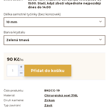
15:00. Stačí, když zboží objednáte nejpozději
dnes do 14:00
Délka samotné tyčinky (bez koncovek)
Barva krystalu
90 Kč
/
ks
Přidat do košíku
Číslo produktu:
BN2CG-19
Materiál:
Chirurgická ocel 316L
Druh kamene:
Zirkon
Typ zavírání:
Závit