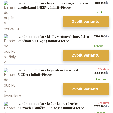
Banán do pupíku s hvězdou v různých barvách
108 Kč
/
ks
a kuličkami BNERV5 InfinityPierce
Skladem
Zvolit variantu
Banán do pupíku s křídly v různých barvách a
264 Kč
/
ks
kuličkou MCDZ367 InfinityPierce
Skladem
Zvolit variantu
Banán do pupíku s krystalem Swarovski
7 % sleva
333 Kč
/
ks
MCD713 InfinityPierce
Skladem
Zvolit variantu
Banán do pupíku s květinkou v různých
7 % sleva
279 Kč
/
ks
barvách a kuličkou BNRZ319 InfinityPierce