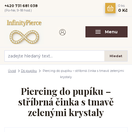
+420 731 681 038
0
ks
0 Kč
(Po-Ne, 9-18 hod.)
Menu
Hledat
Úvod
Do pupíku
Piercing do pupíku – stříbrná činka s tmavě zelenými
krystaly
Piercing do pupíku –
stříbrná činka s tmavě
zelenými krystaly