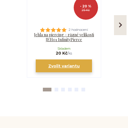
- 20 %
25 Kč
2 hodnocení
Jehla na piercing – různé velikosti
Kanyla
JEH01 InfinityPierce
I
Skladem
20 Kč
/
ks
Zvolit variantu
Zv