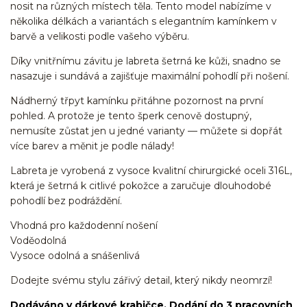
nosit na různých místech těla. Tento model nabízíme v
několika délkách a variantách s elegantním kamínkem v
barvě a velikosti podle vašeho výběru.
Díky vnitřnímu závitu je labreta šetrná ke kůži, snadno se
nasazuje i sundává a zajišťuje maximální pohodlí při nošení.
Nádherný třpyt kamínku přitáhne pozornost na první
pohled. A protože je tento šperk cenově dostupný,
nemusíte zůstat jen u jedné varianty — můžete si dopřát
více barev a měnit je podle nálady!
Labreta je vyrobená z vysoce kvalitní chirurgické oceli 316L,
která je šetrná k citlivé pokožce a zaručuje dlouhodobé
pohodlí bez podráždění.
Vhodná pro každodenní nošení
Voděodolná
Vysoce odolná a snášenlivá
Dodejte svému stylu zářivý detail, který nikdy neomrzí!
Dodáváno v dárkové krabičce. Dodání do 3 pracovních