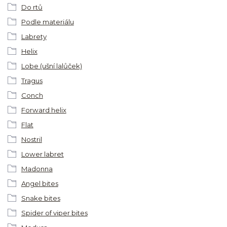
Do rtů
Podle materiálu
Labrety
Helix
Lobe (ušní lalůček)
Tragus
Conch
Forward helix
Flat
Nostril
Lower labret
Madonna
Angel bites
Snake bites
Spider of viper bites