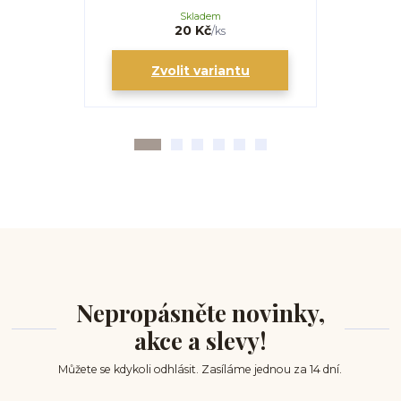
Skladem
20 Kč
/
ks
Zvolit variantu
Zv
Nepropásněte novinky,
akce a slevy!
Můžete se kdykoli odhlásit. Zasíláme jednou za 14 dní.