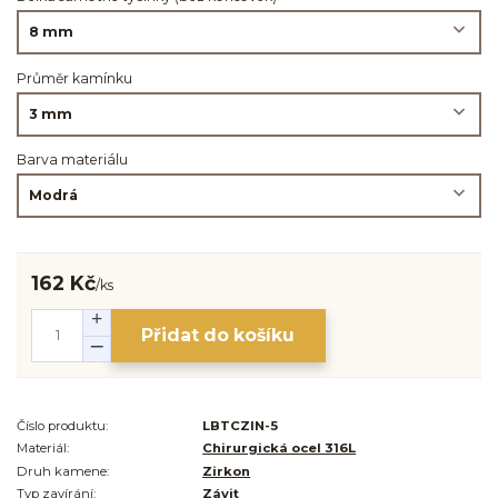
Průměr kamínku
Barva materiálu
162 Kč
/
ks
Přidat do košíku
Číslo produktu:
LBTCZIN-5
Materiál:
Chirurgická ocel 316L
Druh kamene:
Zirkon
Typ zavírání:
Závit