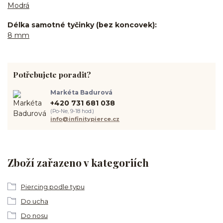
Modrá
Délka samotné tyčinky (bez koncovek)
8 mm
Potřebujete poradit?
Markéta Badurová
+420 731 681 038
(Po-Ne, 9-18 hod.)
info@infinitypierce.cz
Zboží zařazeno v kategoriích
Piercing podle typu
Do ucha
Do nosu