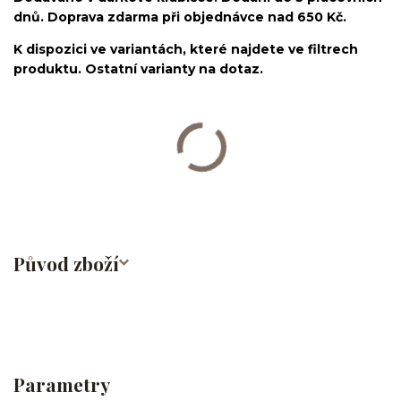
dnů. Doprava zdarma při objednávce nad 650 Kč.
K dispozici ve variantách, které najdete ve filtrech
produktu. Ostatní varianty na dotaz.
Labret/labretka/flat back piercing/stříbrný/Do ucha/lobe/ušní
lalůček/helix/tragus/conch/forward helix/flat/do nosu/nostril/do
rtů/lower labret/madonna/angel bites/snake bites/spider of viper
bites/medusa/chirurgická ocel/316L
Původ zboží
Parametry