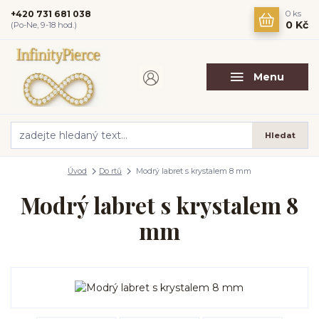
+420 731 681 038
0
ks
0 Kč
(Po-Ne, 9-18 hod.)
Menu
Hledat
Úvod
Do rtů
Modrý labret s krystalem 8 mm
Modrý labret s krystalem 8
mm