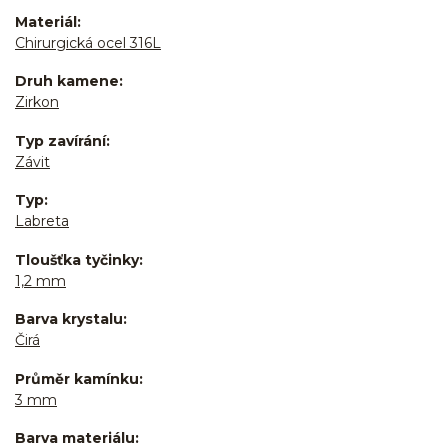
Materiál
Chirurgická ocel 316L
Druh kamene
Zirkon
Typ zavírání
Závit
Typ
Labreta
Tloušťka tyčinky
1,2 mm
Barva krystalu
Čirá
Průměr kamínku
3 mm
Barva materiálu