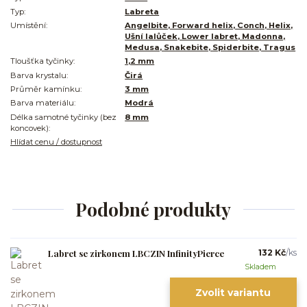
Typ:
Labreta
Umístění:
Angelbite, Forward helix, Conch, Helix,
Ušní lalůček, Lower labret, Madonna,
Medusa, Snakebite, Spiderbite, Tragus
Tloušťka tyčinky:
1,2 mm
Barva krystalu:
Čirá
Průměr kamínku:
3 mm
Barva materiálu:
Modrá
Délka samotné tyčinky (bez
8 mm
koncovek):
Hlídat cenu / dostupnost
Podobné produkty
Labret se zirkonem LBCZIN InfinityPierce
132 Kč
/
ks
Skladem
Zvolit variantu