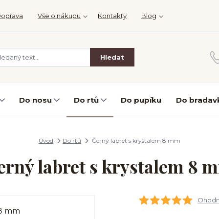
oprava
Vše o nákupu
Kontakty
Blog
Hledat
Do nosu
Do rtů
Do pupíku
Do bradav
Úvod
Do rtů
Černý labret s krystalem 8 mm
erný labret s krystalem 8 
Ohodno