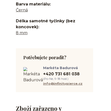
Barva materiálu
Černá
Délka samotné tyčinky (bez
koncovek)
8 mm
Potřebujete poradit?
Markéta Badurová
+420 731 681 038
(Po-Ne, 9-18 hod.)
info@infinitypierce.cz
Zboží zařazeno v