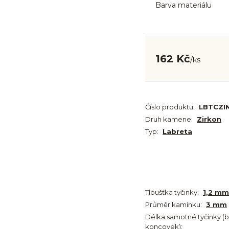
Barva materiálu
162 Kč
/
ks
Číslo produktu:
LBTCZIN
Druh kamene:
Zirkon
Typ:
Labreta
Tloušťka tyčinky:
1,2 mm
Průměr kamínku:
3 mm
Délka samotné tyčinky (
koncovek):