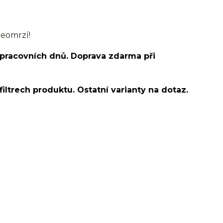
neomrzí!
 pracovních dnů. Doprava zdarma při
filtrech produktu. Ostatní varianty na dotaz.
lobe/ušní lalůček/helix/tragus/conch/forward helix/flat/do
s/snake bites/spider of viper bites/medusa/chirurgická