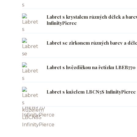
Labret s krystalem různých délek a bar
InfinityPierce
Labret se zirkonem různých barev a déle
Labret s hvězdičkou na řetízku LBEB770 
Labret s kuželem LBCN5S InfinityPierce