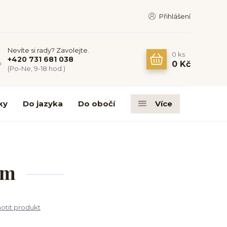
Přihlášení
Nevíte si rady? Zavolejte.
0
ks
+420 731 681 038
0 Kč
(Po-Ne, 9-18 hod.)
ky
Do jazyka
Do obočí
Více
mm
tit produkt