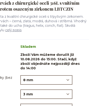
rvách z chirurgické oceli 316L s vnitřním
 hrotem osazeným zirkonem LBTCZIN
ta z kvalitní chirurgické oceli s třpytivým zirkonem.
ách – černá, zlatá, modrá, duhová i stříbrná. Vhodný
 také do ucha (tragus, helix, conch, flat). Skvělá
ylu
celý popis
Skladem
Zboží Vám můžeme doručit již
10.08.2026 do 15:00. Stačí, když
zboží objednáte nejpozději dnes
do 14:00
ky (bez