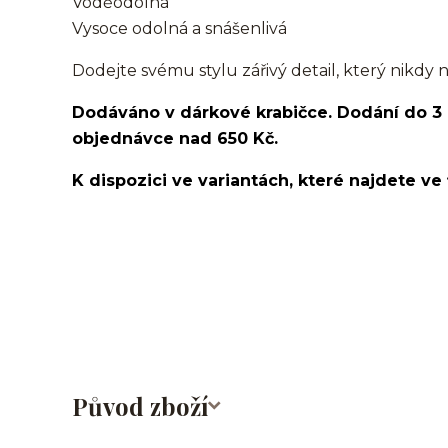
Voděodolná
Vysoce odolná a snášenlivá
Dodejte svému stylu zářivý detail, který nikdy 
Dodáváno v dárkové krabičce. Dodání do 3
objednávce nad 650 Kč.
K dispozici ve variantách, které najdete ve 
Labret/labretka/flat back piercing/stříbrný/Do ucha/
nosu/nostril/do rtů/lower labret/madonna/angel bite
ocel/316L
Původ zboží