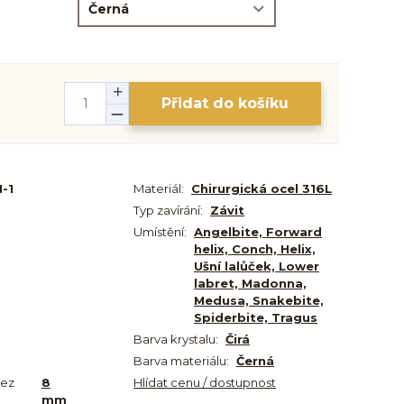
Přidat do košíku
-1
Materiál:
Chirurgická ocel 316L
Typ zavírání:
Závit
Umístění:
Angelbite, Forward
helix, Conch, Helix,
Ušní lalůček, Lower
labret, Madonna,
Medusa, Snakebite,
Spiderbite, Tragus
Barva krystalu:
Čirá
Barva materiálu:
Černá
bez
8
Hlídat cenu / dostupnost
mm