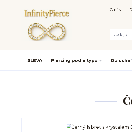
O nás
D
SLEVA
Piercing podle typu
Do ucha
Č