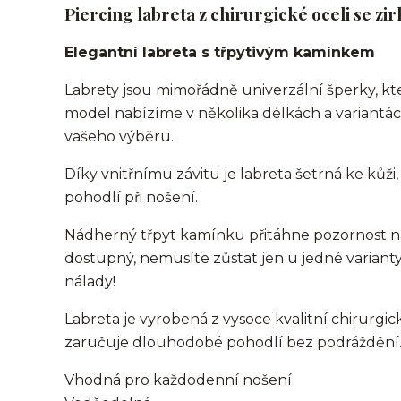
Piercing labreta z chirurgické oceli se zi
Elegantní labreta s třpytivým kamínkem
Labrety jsou mimořádně univerzální šperky, kt
model nabízíme v několika délkách a variantác
vašeho výběru.
Díky vnitřnímu závitu je labreta šetrná ke kůži
pohodlí při nošení.
Nádherný třpyt kamínku přitáhne pozornost na
dostupný, nemusíte zůstat jen u jedné varianty
nálady!
Labreta je vyrobená z vysoce kvalitní chirurgické
zaručuje dlouhodobé pohodlí bez podráždění
Vhodná pro každodenní nošení