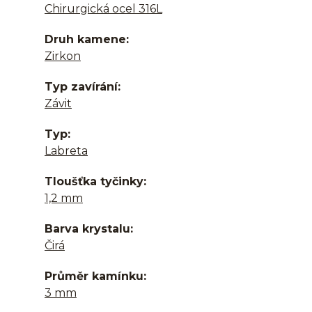
Chirurgická ocel 316L
Druh kamene
Zirkon
Typ zavírání
Závit
Typ
Labreta
Tloušťka tyčinky
1,2 mm
Barva krystalu
Čirá
Průměr kamínku
3 mm