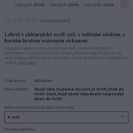
Ohodnotit produkt
Labret z chirurgické oceli 316L s vnitřním závitem, s
horním hrotem osazeným zirkonem
Elegantní labreta z chirurgické oceli 316L zdobená drobným
kamínkem v různých barvách. Univerzální piercing vhodný do rtu,
ucha (tragus, helix) i obočí. Pohodlný a stylový šperk pro každodenní
nošení.
celý popis
Dostupnost
Skladem
Doba dodání
Zboží Vám můžeme doručit již 10.08.2026 do
14:00. Stačí, když zboží objednáte nejpozději
dnes do 14:00
Délka samotné tyčinky (bez koncovek)
Průměr kamínku