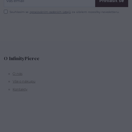
Přihlásit se
Souhlasím se
zpracováním osobních údajů
za účelem rozesílky newsletteru.
O InfinityPierce
O nás
Vše o nákupu
Kontakty