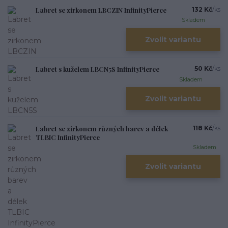
Labret se zirkonem LBCZIN InfinityPierce
132 Kč
/
ks
Skladem
Zvolit variantu
Labret s kuželem LBCN5S InfinityPierce
50 Kč
/
ks
Skladem
Zvolit variantu
Labret se zirkonem různých barev a délek
118 Kč
/
ks
TLBIC InfinityPierce
Skladem
Zvolit variantu