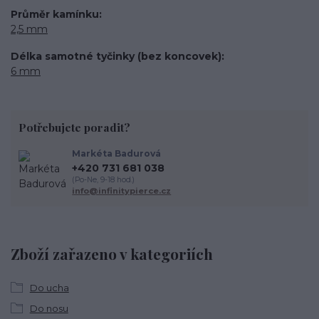
Průměr kamínku
2,5 mm
Délka samotné tyčinky (bez koncovek)
6 mm
Potřebujete poradit?
Markéta Badurová
+420 731 681 038
(Po-Ne, 9-18 hod.)
info@infinitypierce.cz
Zboží zařazeno v kategoriích
Do ucha
Do nosu