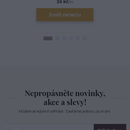
20 Kč
/
ks
Zvolit variantu
Zv
Nepropásněte novinky,
akce a slevy!
Můžete se kdykoli odhlásit. Zasíláme jednou za 14 dní.