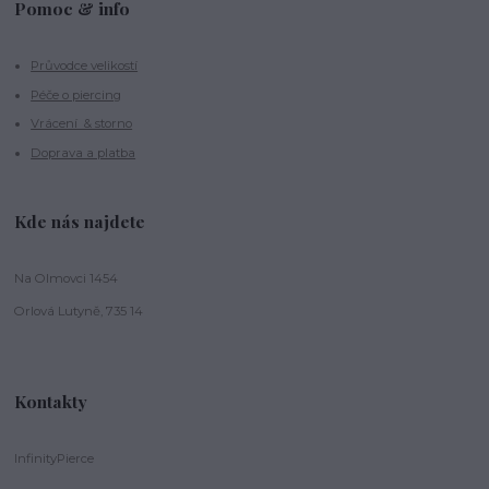
Pomoc & info
Průvodce velikostí
Péče o piercing
Vrácení & storno
Doprava a platba
Kde nás najdete
Na Olmovci 1454
Orlová Lutyně, 735 14
Kontakty
InfinityPierce