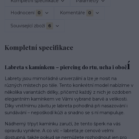
Kompletní specifikace
Parametry
Hodnocení
0
Komentáře
0
Související zboží
6
Kompletní specifikace
í
Labreta s kamínkem – piercing do rtu, ucha i oboč
Labrety jsou mimořádně univerzální a lze je nosit na
různých místech po těle. Tento konkrétní model nabízíme v
několika variantách délky, přičemž každý z nich je ozdoben
elegantním kamínkem ve Vámi vybrané barvě a velikosti.
Díky vnitřnímu závitu je labreta pohodlná při nasazování i
sundávání – nepoškodí kůži a snadno se s ní manipuluje.
Nádherný třpyt kamínku zaručí, že tento šperk na vás
opravdu vynikne. A co víc – labreta je cenově velmi
dostupná, takže pokud se nemůžete rozhodnout jen pro