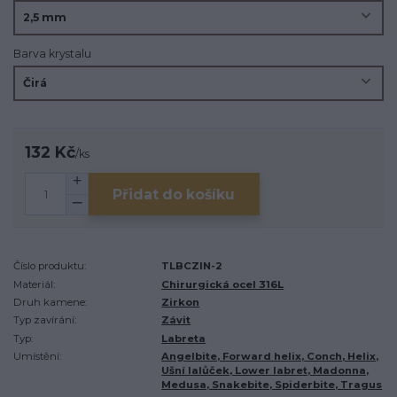
Barva krystalu
132 Kč
/
ks
Přidat do košíku
Číslo produktu:
TLBCZIN-2
Materiál:
Chirurgická ocel 316L
Druh kamene:
Zirkon
Typ zavírání:
Závit
Typ:
Labreta
Umístění:
Angelbite, Forward helix, Conch, Helix,
Ušní lalůček, Lower labret, Madonna,
Medusa, Snakebite, Spiderbite, Tragus