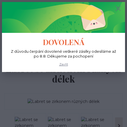
+420 731 681 038
0
ks
0 Kč
(Po-Ne, 9-18 hod.)
Menu
DOVOLENÁ
Hledat
Z důvodu čerpání dovolené veškeré zásilky odesíláme až
Úvod
Do ucha
Helix
Labret se zirkonem různých délek
po 8.8. Děkujeme za pochopení
Zavřít
Labret se zirkonem různých
délek