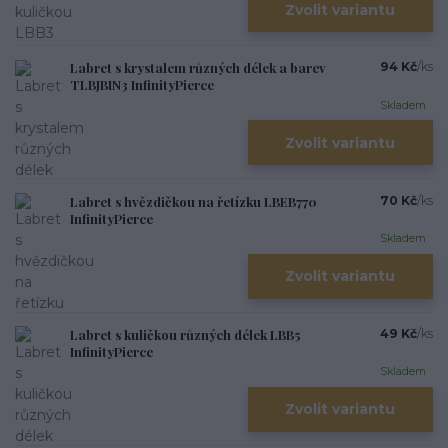
Zvolit variantu
Labret s krystalem různých délek a barev
94 Kč
/
ks
TLBJBIN3 InfinityPierce
Skladem
Zvolit variantu
Labret s hvězdičkou na řetízku LBEB770
70 Kč
/
ks
InfinityPierce
Skladem
Zvolit variantu
Labret s kuličkou různých délek LBB5
49 Kč
/
ks
InfinityPierce
Skladem
Zvolit variantu