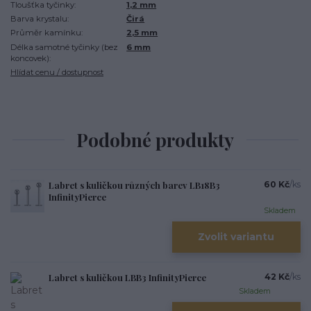
Tloušťka tyčinky:
1,2 mm
Barva krystalu:
Čirá
Průměr kamínku:
2,5 mm
Délka samotné tyčinky (bez
6 mm
koncovek):
Hlídat cenu / dostupnost
Podobné produkty
Labret s kuličkou různých barev LB18B3
60 Kč
/
ks
InfinityPierce
Skladem
Zvolit variantu
Labret s kuličkou LBB3 InfinityPierce
42 Kč
/
ks
Skladem