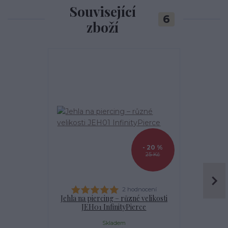
Související
6
zboží
- 20 %
25 Kč
2 hodnocení
Jehla na piercing – různé velikosti
Kanyla
JEH01 InfinityPierce
I
Skladem