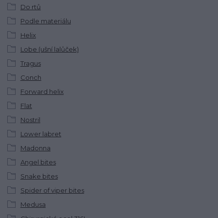
Do rtů
Podle materiálu
Helix
Lobe (ušní lalůček)
Tragus
Conch
Forward helix
Flat
Nostril
Lower labret
Madonna
Angel bites
Snake bites
Spider of viper bites
Medusa