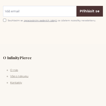
Přihlásit se
Souhlasím se
zpracováním osobních údajů
za účelem rozesílky newsletteru.
O InfinityPierce
O nás
Vše o nákupu
Kontakty