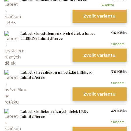
Skladem
Zvolit variantu
Labret s krystalem různých délek a barev
94 Kč
/
ks
TLBJBIN3 InfinityPierce
Skladem
Zvolit variantu
Labret s hvězdičkou na řetízku LBEB770
70 Kč
/
ks
InfinityPierce
Skladem
Zvolit variantu
Labret s kuličkou různých délek LBB5
49 Kč
/
ks
InfinityPierce
Skladem