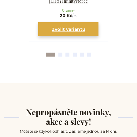
JEH01 InfinityPierce
I
Skladem
20 Kč
/
ks
Zvolit variantu
Zv
Nepropásněte novinky,
akce a slevy!
Můžete se kdykoli odhlásit. Zasíláme jednou za 14 dní.