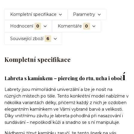
Kompletní specifikace
Parametry
Hodnocení
0
Komentáře
0
Související zboží
6
Kompletní specifikace
í
Labreta s kamínkem – piercing do rtu, ucha i oboč
Labrety jsou mimořádně univerzální a lze je nosit na
různých místech po těle. Tento konkrétní model nabízíme v
několika variantách délky, přičemž každý z nich je ozdoben
elegantním kamínkem ve Vámi vybrané barvě a velikosti.
Díky vnitřnímu závitu je labreta pohodlná při nasazování i
sundávání – nepoškodí kůži a snadno se s ní manipuluje.
Nádherný třpyt kamínku zaručí, že tento šperk na vás