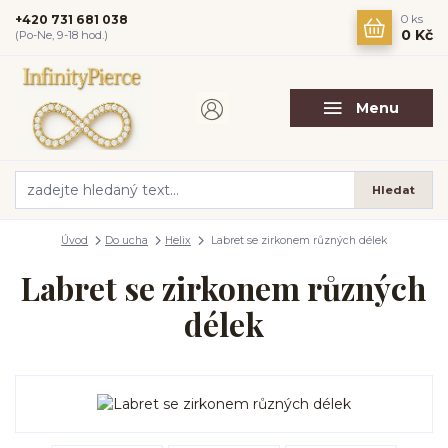
+420 731 681 038
0
ks
0 Kč
(Po-Ne, 9-18 hod.)
Menu
Hledat
Úvod
Do ucha
Helix
Labret se zirkonem různých délek
Labret se zirkonem různých
délek