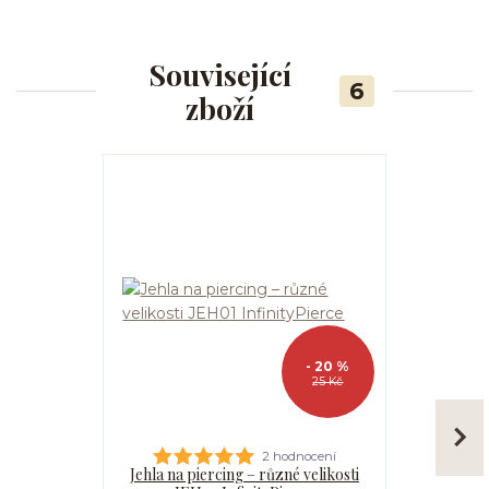
Související
6
zboží
- 20 %
25 Kč
2 hodnocení
Jehla na piercing – různé velikosti
Kanyla