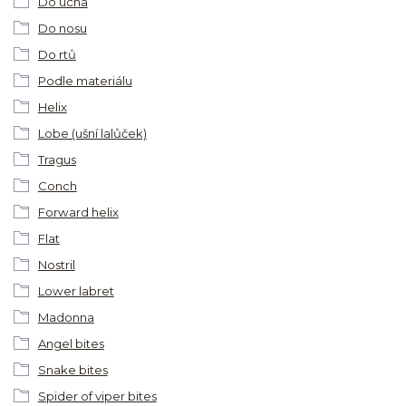
Do ucha
Do nosu
Do rtů
Podle materiálu
Helix
Lobe (ušní lalůček)
Tragus
Conch
Forward helix
Flat
Nostril
Lower labret
Madonna
Angel bites
Snake bites
Spider of viper bites