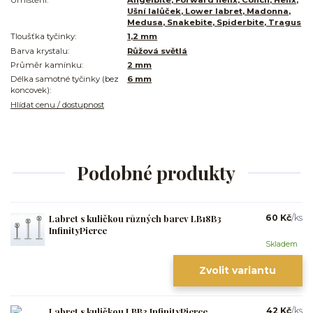
Ušní lalůček, Lower labret, Madonna,
Medusa, Snakebite, Spiderbite, Tragus
Tloušťka tyčinky:
1,2 mm
Barva krystalu:
Růžová světlá
Průměr kamínku:
2 mm
Délka samotné tyčinky (bez
6 mm
koncovek):
Hlídat cenu / dostupnost
Podobné produkty
Labret s kuličkou různých barev LB18B3
60 Kč
/
ks
InfinityPierce
Skladem
Zvolit variantu
Labret s kuličkou LBB3 InfinityPierce
42 Kč
/
ks