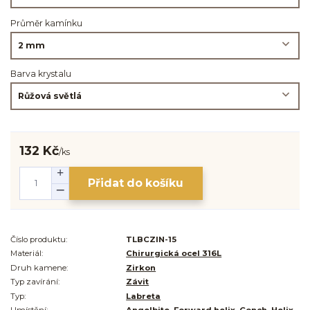
Průměr kamínku
Barva krystalu
132 Kč
/
ks
Přidat do košíku
Číslo produktu:
TLBCZIN-15
Materiál:
Chirurgická ocel 316L
Druh kamene:
Zirkon
Typ zavírání:
Závit
Typ:
Labreta
Umístění:
Angelbite, Forward helix, Conch, Helix,