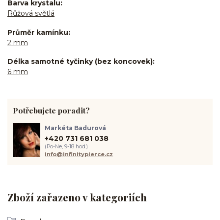
Barva krystalu
Růžová světlá
Průměr kamínku
2 mm
Délka samotné tyčinky (bez koncovek)
6 mm
Potřebujete poradit?
Markéta Badurová
+420 731 681 038
(Po-Ne, 9-18 hod.)
info@infinitypierce.cz
Zboží zařazeno v kategoriích