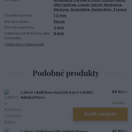
Ušní lalůček, Lower labret, Madonna,
Medusa, Snakebite, Spiderbite, Tragus
Tloušťka tyčinky:
1,2 mm
Barva krystalu:
Černá
Průměr kamínku:
2 mm
Délka samotné tyčinky (bez
6 mm
koncovek):
Hlídat cenu / dostupnost
Podobné produkty
Labret s kuličkou různých barev LB18B3
60 Kč
/
ks
InfinityPierce
Skladem
Zvolit variantu
Labret s kuličkou LBB3 InfinityPierce
42 Kč
/
ks