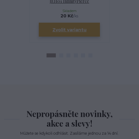
JEH01 InfinityPierce
I
Skladem
20 Kč
/
ks
Zvolit variantu
Zv
Nepropásněte novinky,
akce a slevy!
Můžete se kdykoli odhlásit. Zasíláme jednou za 14 dní.