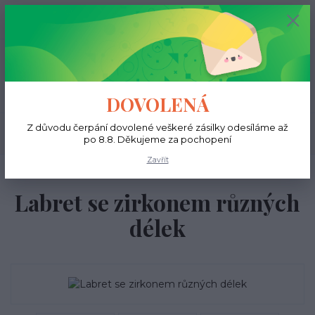
+420 731 681 038
0
ks
0 Kč
(Po-Ne, 9-18 hod.)
Menu
DOVOLENÁ
Z důvodu čerpání dovolené veškeré zásilky odesíláme až
Hledat
po 8.8. Děkujeme za pochopení
Zavřít
Úvod
Do ucha
Helix
Labret se zirkonem různých délek
Labret se zirkonem různých
délek