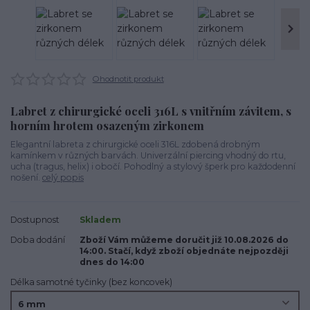
Ohodnotit produkt
Labret z chirurgické oceli 316L s vnitřním závitem, s
horním hrotem osazeným zirkonem
Elegantní labreta z chirurgické oceli 316L zdobená drobným
kamínkem v různých barvách. Univerzální piercing vhodný do rtu,
ucha (tragus, helix) i obočí. Pohodlný a stylový šperk pro každodenní
nošení.
celý popis
Dostupnost
Skladem
Doba dodání
Zboží Vám můžeme doručit již 10.08.2026 do
14:00. Stačí, když zboží objednáte nejpozději
dnes do 14:00
Délka samotné tyčinky (bez koncovek)