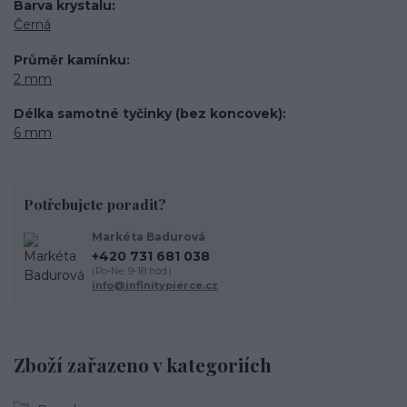
Barva krystalu
Černá
Průměr kamínku
2 mm
Délka samotné tyčinky (bez koncovek)
6 mm
Potřebujete poradit?
Markéta Badurová
+420 731 681 038
(Po-Ne, 9-18 hod.)
info@infinitypierce.cz
Zboží zařazeno v kategoriích