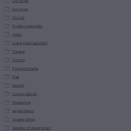
Do ucha
Do nosu
Do rtů
Podle materiálu
Helix
Lobe (ušní lalůček)
Tragus
Conch
Forward helix
Flat
Nostril
Lower labret
Madonna
Angel bites
Snake bites
Spider of viper bites