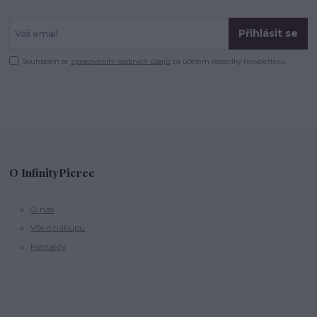
Přihlásit se
Souhlasím se
zpracováním osobních údajů
za účelem rozesílky newsletteru.
O InfinityPierce
O nás
Vše o nákupu
Kontakty