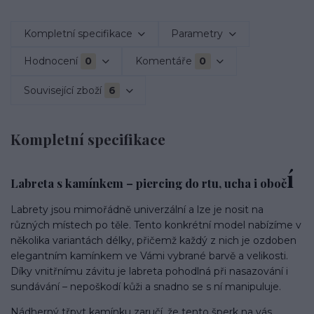
Kompletní specifikace
Parametry
Hodnocení
0
Komentáře
0
Související zboží
6
Kompletní specifikace
í
Labreta s kamínkem – piercing do rtu, ucha i oboč
Labrety jsou mimořádně univerzální a lze je nosit na
různých místech po těle. Tento konkrétní model nabízíme v
několika variantách délky, přičemž každý z nich je ozdoben
elegantním kamínkem ve Vámi vybrané barvě a velikosti.
Díky vnitřnímu závitu je labreta pohodlná při nasazování i
sundávání – nepoškodí kůži a snadno se s ní manipuluje.
Nádherný třpyt kamínku zaručí, že tento šperk na vás