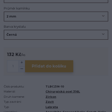
Průměr kamínku
Barva krystalu
132 Kč
/
ks
Přidat do košíku
Číslo produktu:
TLBCZIN-10
Materiál:
Chirurgická ocel 316L
Druh kamene:
Zirkon
Typ zavírání:
Závit
Typ:
Labreta
Umístění:
Angelbite, Forward helix, Conch, Helix,