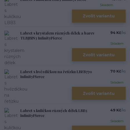
Skladem
Zvolit variantu
Labret s krystalem různých délek a barev
94 Kč
/
ks
TLBJBIN3 InfinityPierce
Skladem
Zvolit variantu
Labret s hvězdičkou na řetízku LBEB770
70 Kč
/
ks
InfinityPierce
Skladem
Zvolit variantu
Labret s kuličkou různých délek LBB5
49 Kč
/
ks
InfinityPierce
Skladem