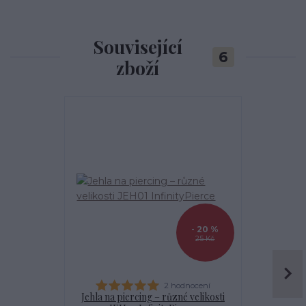
Související
6
zboží
- 20 %
25 Kč
2 hodnocení
Jehla na piercing – různé velikosti
Kanyla