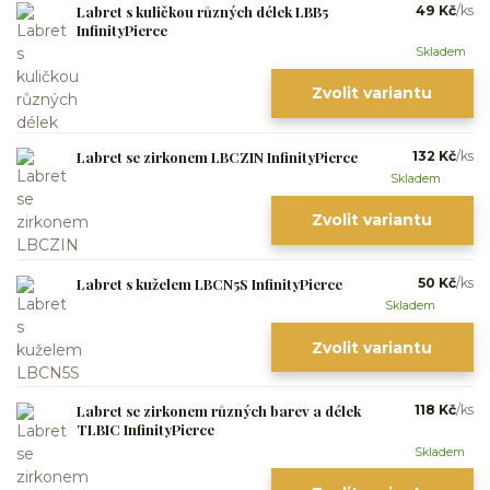
Labret s kuličkou různých délek LBB5
49 Kč
/
ks
InfinityPierce
Skladem
Zvolit variantu
Labret se zirkonem LBCZIN InfinityPierce
132 Kč
/
ks
Skladem
Zvolit variantu
Labret s kuželem LBCN5S InfinityPierce
50 Kč
/
ks
Skladem
Zvolit variantu
Labret se zirkonem různých barev a délek
118 Kč
/
ks
TLBIC InfinityPierce
Skladem