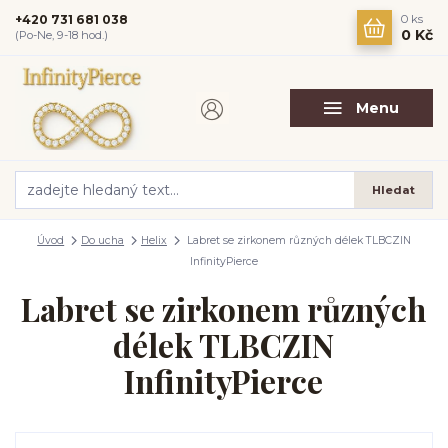
+420 731 681 038
0
ks
0 Kč
(Po-Ne, 9-18 hod.)
Menu
Hledat
Úvod
Do ucha
Helix
Labret se zirkonem různých délek TLBCZIN
InfinityPierce
Labret se zirkonem různých
délek TLBCZIN
InfinityPierce