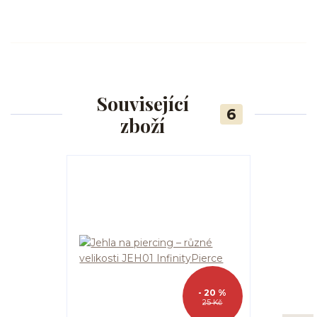
Související
6
zboží
- 20 %
25 Kč