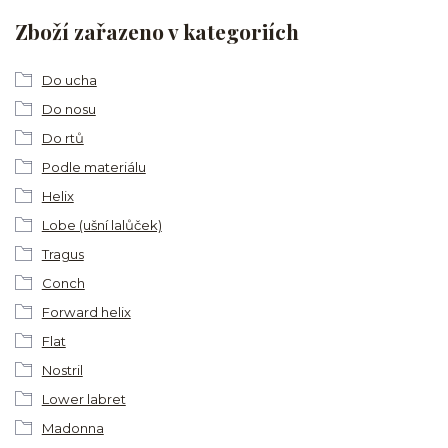
Zboží zařazeno v kategoriích
Do ucha
Do nosu
Do rtů
Podle materiálu
Helix
Lobe (ušní lalůček)
Tragus
Conch
Forward helix
Flat
Nostril
Lower labret
Madonna