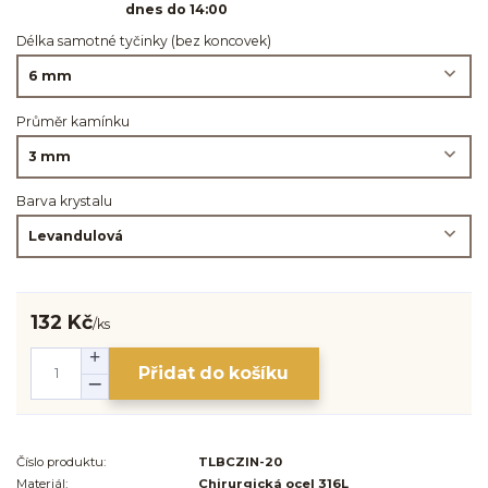
dnes do 14:00
Délka samotné tyčinky (bez koncovek)
Průměr kamínku
Barva krystalu
132 Kč
/
ks
Přidat do košíku
Číslo produktu:
TLBCZIN-20
Materiál:
Chirurgická ocel 316L