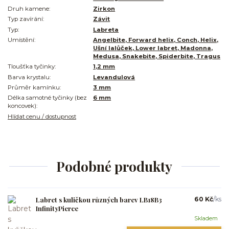
Druh kamene:
Zirkon
Typ zavírání:
Závit
Typ:
Labreta
Umístění:
Angelbite, Forward helix, Conch, Helix,
Ušní lalůček, Lower labret, Madonna,
Medusa, Snakebite, Spiderbite, Tragus
Tloušťka tyčinky:
1,2 mm
Barva krystalu:
Levandulová
Průměr kamínku:
3 mm
Délka samotné tyčinky (bez
6 mm
koncovek):
Hlídat cenu / dostupnost
Podobné produkty
Labret s kuličkou různých barev LB18B3
60 Kč
/
ks
InfinityPierce
Skladem