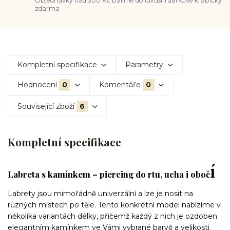
Objednávky nad 300 Kč balíme do luxusní dárkové krabičky
zdarma
Kompletní specifikace
Parametry
Hodnocení
0
Komentáře
0
Související zboží
6
Kompletní specifikace
í
Labreta s kamínkem – piercing do rtu, ucha i oboč
Labrety jsou mimořádně univerzální a lze je nosit na
různých místech po těle. Tento konkrétní model nabízíme v
několika variantách délky, přičemž každý z nich je ozdoben
elegantním kamínkem ve Vámi vybrané barvě a velikosti.