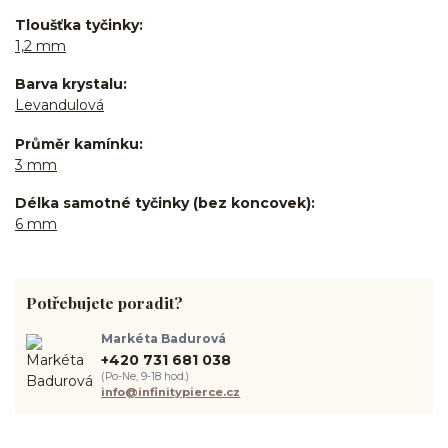
Tloušťka tyčinky
1,2 mm
Barva krystalu
Levandulová
Průměr kamínku
3 mm
Délka samotné tyčinky (bez koncovek)
6 mm
Potřebujete poradit?
Markéta Badurová
+420 731 681 038
(Po-Ne, 9-18 hod.)
info@infinitypierce.cz