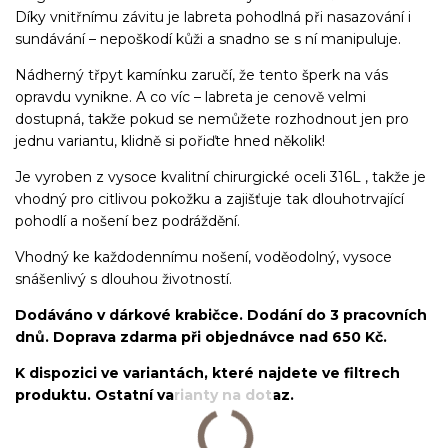
Díky vnitřnímu závitu je labreta pohodlná při nasazování i
sundávání – nepoškodí kůži a snadno se s ní manipuluje.
Nádherný třpyt kamínku zaručí, že tento šperk na vás
opravdu vynikne. A co víc – labreta je cenově velmi
dostupná, takže pokud se nemůžete rozhodnout jen pro
jednu variantu, klidně si pořiďte hned několik!
Je vyroben z vysoce kvalitní chirurgické oceli 316L , takže je
vhodný pro citlivou pokožku a zajišťuje tak dlouhotrvající
pohodlí a nošení bez podráždění.
Vhodný ke každodennímu nošení, voděodolný, vysoce
snášenlivý s dlouhou životností.
Dodáváno v dárkové krabičce. Dodání do 3 pracovních
dnů. Doprava zdarma při objednávce nad 650 Kč.
K dispozici ve variantách, které najdete ve filtrech
produktu. Ostatní varianty na dotaz.