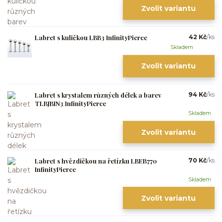
Zvolit variantu
Labret s kuličkou LBB3 InfinityPierce
42 Kč
/
ks
Skladem
Zvolit variantu
Labret s krystalem různých délek a barev
94 Kč
/
ks
TLBJBIN3 InfinityPierce
Skladem
Zvolit variantu
Labret s hvězdičkou na řetízku LBEB770
70 Kč
/
ks
InfinityPierce
Skladem
Zvolit variantu