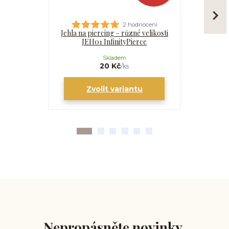
2 hodnocení
Jehla na piercing – různé velikosti
Kanyla
JEH01 InfinityPierce
I
Skladem
20 Kč
/
ks
Zvolit variantu
Zv
Nepropásněte novinky,