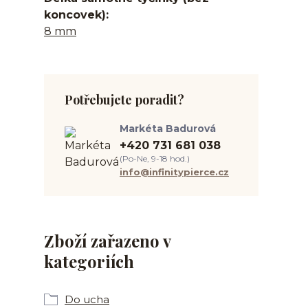
koncovek)
8 mm
Potřebujete poradit?
Markéta Badurová
+420 731 681 038
(Po-Ne, 9-18 hod.)
info@infinitypierce.cz
Zboží zařazeno v
kategoriích
Do ucha