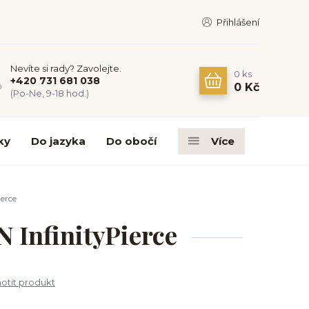
Přihlášení
Nevíte si rady? Zavolejte.
0
ks
+420 731 681 038
0 Kč
(Po-Ne, 9-18 hod.)
ky
Do jazyka
Do obočí
Více
erce
 InfinityPierce
tit produkt