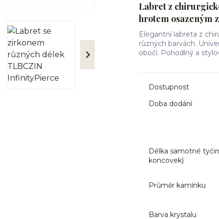
Labret z chirurgick
hrotem osazeným 
Elegantní labreta z ch
různých barvách. Univerz
obočí. Pohodlný a styl
Dostupnost
Doba dodání
Délka samotné tyčin
koncovek)
Průměr kamínku
Barva krystalu