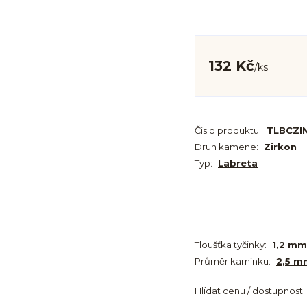
132 Kč
/
ks
Číslo produktu:
TLBCZI
Druh kamene:
Zirkon
Typ:
Labreta
Tloušťka tyčinky:
1,2 mm
Průměr kamínku:
2,5 m
Hlídat cenu / dostupnost