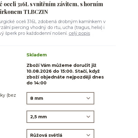
é oceli 316L s vnitřním závitem, s horním
zirkonem TLBCZIN
irurgické oceli 316L zdobená drobným kamínkem v
ální piercing vhodný do rtu, ucha (tragus, helix) i
ový šperk pro každodenní nošení.
celý popis
Skladem
Zboží Vám můžeme doručit již
10.08.2026 do 15:00. Stačí, když
zboží objednáte nejpozději dnes
do 14:00
ky (bez