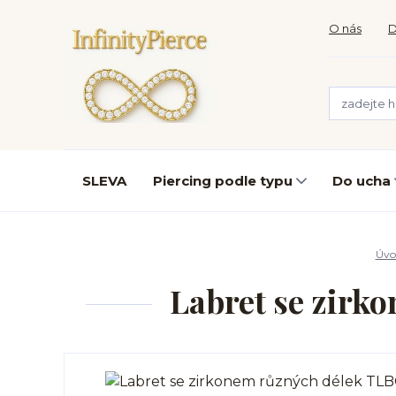
O nás
D
SLEVA
Piercing podle typu
Do ucha
Úvo
Labret se zirk