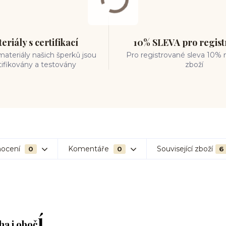
eriály s certifikací
10% SLEVA pro regis
ateriály našich šperků jsou
Pro registrované sleva 10% 
tifikovány a testovány
zboží
ocení
Komentáře
Související zboží
0
0
6
í
ha i oboč