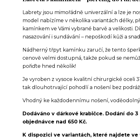
Labrety jsou mimořádně univerzální a lze je no
model nabízíme v několika variantách délky, p
kamínkem ve Vámi vybrané barvě a velikosti. Dí
nasazování i sundávání – nepoškodí kůži a snad
Nádherný třpyt kamínku zaručí, že tento šperk 
cenově velmi dostupná, takže pokud se nemůže
pořiďte hned několik!
Je vyroben z vysoce kvalitní chirurgické oceli 3
tak dlouhotrvající pohodlí a nošení bez podráž
Vhodný ke každodennímu nošení, voděodolný, v
Dodáváno v dárkové krabičce. Dodání do 3
objednávce nad 650 Kč.
K dispozici ve variantách, které najdete ve 