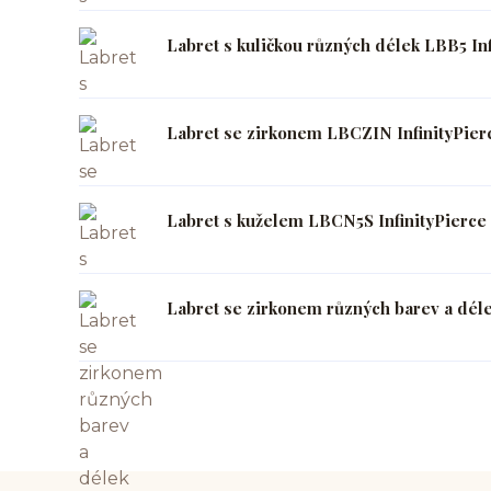
Labret s kuličkou různých délek LBB5 Inf
Labret se zirkonem LBCZIN InfinityPier
Labret s kuželem LBCN5S InfinityPierce
Labret se zirkonem různých barev a déle