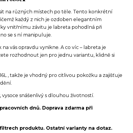
sit na různých místech po těle. Tento konkrétní
řičemž každý z nich je ozdoben elegantním
ky vnitřnímu závitu je labreta pohodlná při
no se s ní manipuluje.
na vás opravdu vynikne. A co víc – labreta je
te rozhodnout jen pro jednu variantu, klidně si
16L , takže je vhodný pro citlivou pokožku a zajišťuje
dění.
ysoce snášenlivý s dlouhou životností.
 pracovních dnů. Doprava zdarma při
filtrech produktu. Ostatní varianty na dotaz.