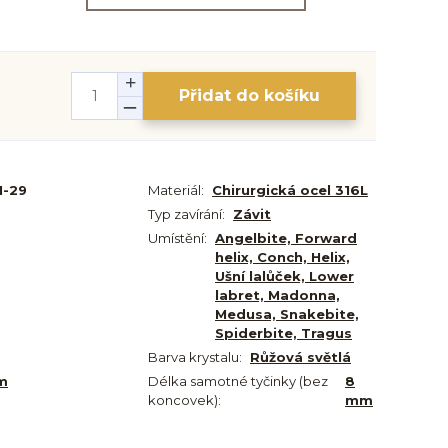
Přidat do košíku
N-29
Materiál:
Chirurgická ocel 316L
Typ zavírání:
Závit
Umístění:
Angelbite, Forward
helix, Conch, Helix,
Ušní lalůček, Lower
labret, Madonna,
Medusa, Snakebite,
Spiderbite, Tragus
Barva krystalu:
Růžová světlá
m
Délka samotné tyčinky (bez
8
koncovek):
mm