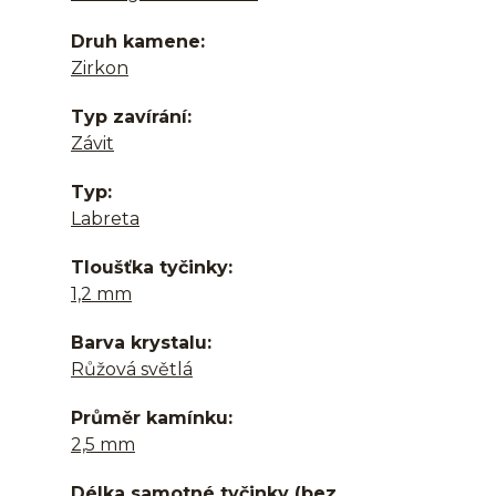
Druh kamene
Zirkon
Typ zavírání
Závit
Typ
Labreta
Tloušťka tyčinky
1,2 mm
Barva krystalu
Růžová světlá
Průměr kamínku
2,5 mm
Délka samotné tyčinky (bez