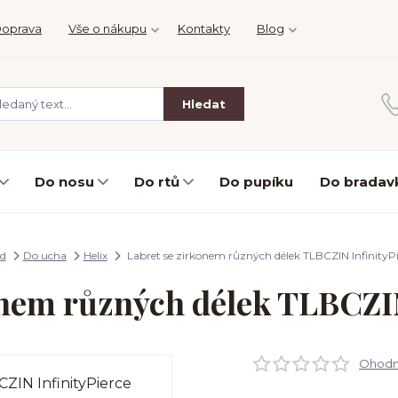
oprava
Vše o nákupu
Kontakty
Blog
Hledat
Do nosu
Do rtů
Do pupíku
Do bradav
d
Do ucha
Helix
Labret se zirkonem různých délek TLBCZIN InfinityPi
onem různých délek TLBCZIN
Ohodno