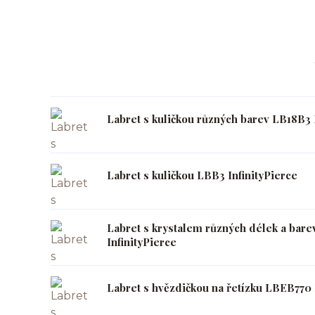
Labret s kuličkou různých barev LB18B3 
Labret s kuličkou LBB3 InfinityPierce
Labret s krystalem různých délek a bar
InfinityPierce
Labret s hvězdičkou na řetízku LBEB770 