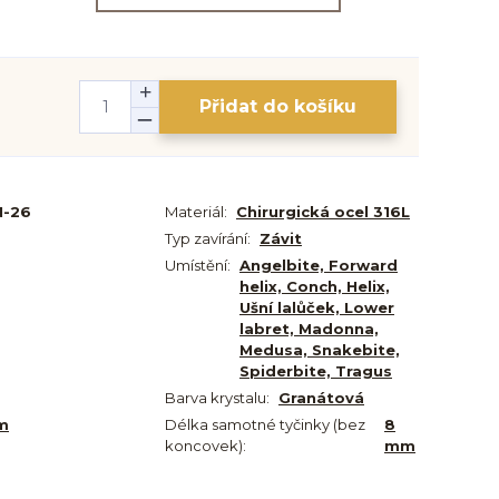
Přidat do košíku
N-26
Materiál:
Chirurgická ocel 316L
Typ zavírání:
Závit
Umístění:
Angelbite, Forward
helix, Conch, Helix,
Ušní lalůček, Lower
labret, Madonna,
Medusa, Snakebite,
Spiderbite, Tragus
Barva krystalu:
Granátová
m
Délka samotné tyčinky (bez
8
koncovek):
mm