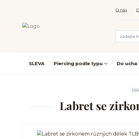
O nás
D
SLEVA
Piercing podle typu
Do ucha
Úvo
Labret se zirk