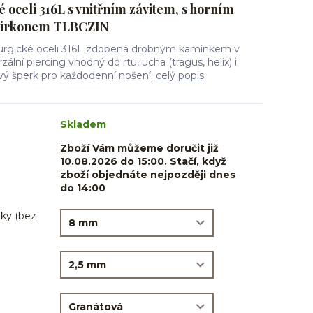
é oceli 316L s vnitřním závitem, s horním
zirkonem TLBCZIN
irurgické oceli 316L zdobená drobným kamínkem v
ální piercing vhodný do rtu, ucha (tragus, helix) i
ový šperk pro každodenní nošení.
celý popis
Skladem
Zboží Vám můžeme doručit již
10.08.2026 do 15:00. Stačí, když
zboží objednáte nejpozději dnes
do 14:00
ky (bez