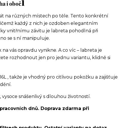
í
ha i oboč
sit na různých místech po těle. Tento konkrétní
řičemž každý z nich je ozdoben elegantním
ky vnitřnímu závitu je labreta pohodlná při
no se s ní manipuluje.
na vás opravdu vynikne. A co víc – labreta je
te rozhodnout jen pro jednu variantu, klidně si
16L , takže je vhodný pro citlivou pokožku a zajišťuje
dění.
ysoce snášenlivý s dlouhou životností.
 pracovních dnů. Doprava zdarma při
filtrech produktu. Ostatní varianty na dotaz.