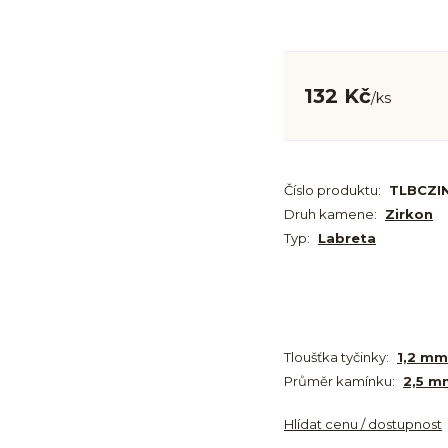
132 Kč
/
ks
Číslo produktu:
TLBCZI
Druh kamene:
Zirkon
Typ:
Labreta
Tloušťka tyčinky:
1,2 mm
Průměr kamínku:
2,5 m
Hlídat cenu / dostupnost