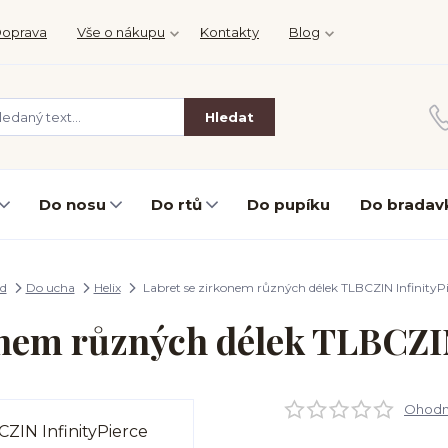
oprava
Vše o nákupu
Kontakty
Blog
Hledat
Do nosu
Do rtů
Do pupíku
Do bradav
d
Do ucha
Helix
Labret se zirkonem různých délek TLBCZIN InfinityPi
onem různých délek TLBCZIN
Ohodno