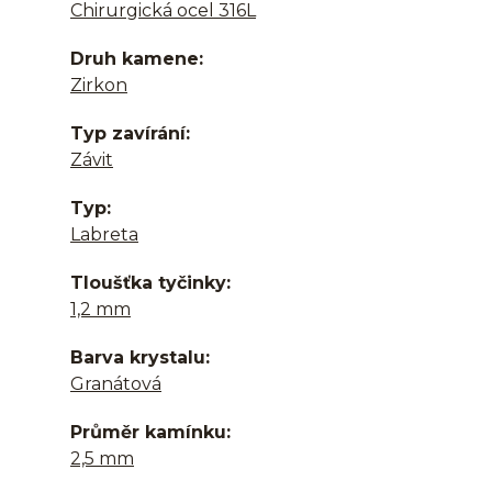
Chirurgická ocel 316L
Druh kamene
Zirkon
Typ zavírání
Závit
Typ
Labreta
Tloušťka tyčinky
1,2 mm
Barva krystalu
Granátová
Průměr kamínku
2,5 mm