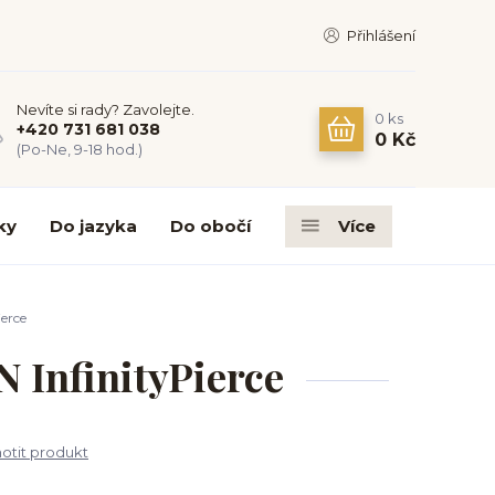
Přihlášení
Nevíte si rady? Zavolejte.
0
ks
+420 731 681 038
0 Kč
(Po-Ne, 9-18 hod.)
ky
Do jazyka
Do obočí
Více
erce
 InfinityPierce
tit produkt