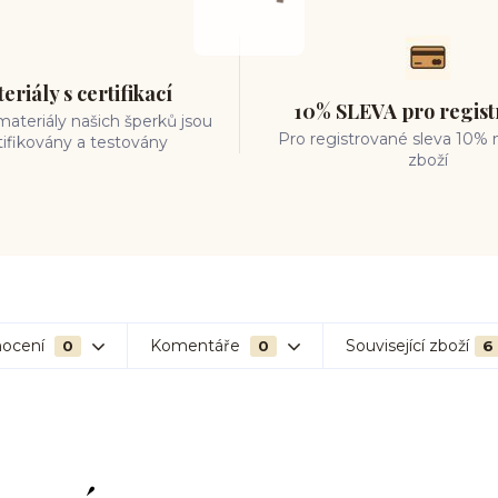
eriály s certifikací
10% SLEVA pro regis
ateriály našich šperků jsou
Pro registrované sleva 10% 
tifikovány a testovány
zboží
ocení
Komentáře
Související zboží
0
0
6