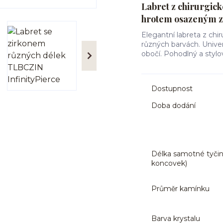
Labret z chirurgick
hrotem osazeným 
Elegantní labreta z ch
různých barvách. Univerz
obočí. Pohodlný a styl
Dostupnost
Doba dodání
Délka samotné tyčin
koncovek)
Průměr kamínku
Barva krystalu