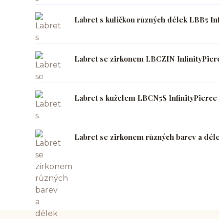
Labret s kuličkou různých délek LBB5 Inf
Labret se zirkonem LBCZIN InfinityPier
Labret s kuželem LBCN5S InfinityPierce
Labret se zirkonem různých barev a déle