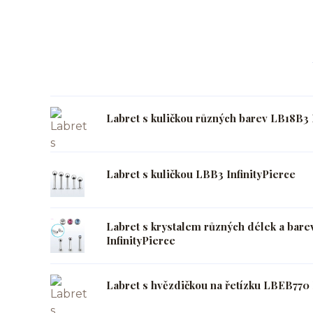
Labret s kuličkou různých barev LB18B3 
Labret s kuličkou LBB3 InfinityPierce
Labret s krystalem různých délek a bar
InfinityPierce
Labret s hvězdičkou na řetízku LBEB770 