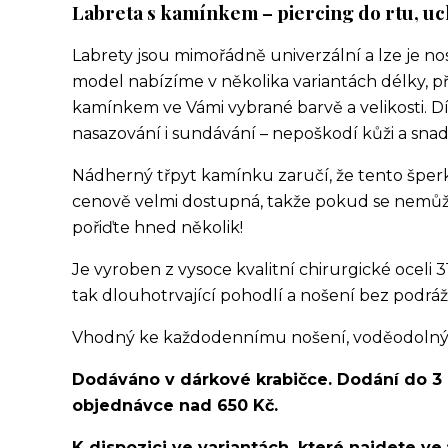
Labreta s kamínkem – piercing do rtu, uc
Labrety jsou mimořádně univerzální a lze je no
model nabízíme v několika variantách délky, p
kamínkem ve Vámi vybrané barvě a velikosti. Dí
nasazování i sundávání – nepoškodí kůži a snad
Nádherný třpyt kamínku zaručí, že tento šperk 
cenově velmi dostupná, takže pokud se nemůže
pořiďte hned několik!
Je vyroben z vysoce kvalitní chirurgické oceli 3
tak dlouhotrvající pohodlí a nošení bez podráž
Vhodný ke každodennímu nošení, voděodolný, v
Dodáváno v dárkové krabičce. Dodání do 3
objednávce nad 650 Kč.
K dispozici ve variantách, které najdete ve 