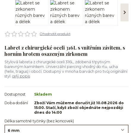
Ohodnotit produkt
Labret z chirurgické oceli 316L s vnitřním závitem, s
horním hrotem osazeným zirkonem
Stylová labreta z chirurgické oceli 316L, zdobená třpytivým
barevným kamínkem. Univerzální piercing vhodný do rtu, ucha
(helix, tragus) i obočí. Dostupný v mnoha barvách pro tvůj originální
styl.
celý popis
Dostupnost
Skladem
Doba dodání
Zboží Vám můžeme doručit již 10.08.2026 do
15:00. Stačí, když zboží objednáte nejpozději
dnes do 14:00
Délka samotné tyčinky (bez koncovek)