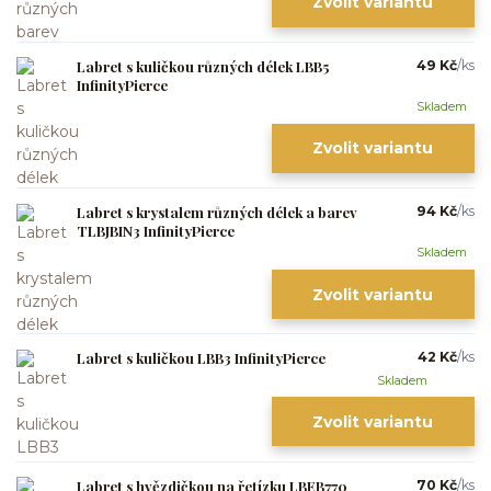
Zvolit variantu
Labret s kuličkou různých délek LBB5
49 Kč
/
ks
InfinityPierce
Skladem
Zvolit variantu
Labret s krystalem různých délek a barev
94 Kč
/
ks
TLBJBIN3 InfinityPierce
Skladem
Zvolit variantu
Labret s kuličkou LBB3 InfinityPierce
42 Kč
/
ks
Skladem
Zvolit variantu
Labret s hvězdičkou na řetízku LBEB770
70 Kč
/
ks