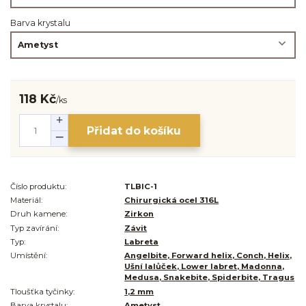
Barva krystalu
118 Kč
/
ks
Přidat do košíku
Číslo produktu:
TLBIC-1
Materiál:
Chirurgická ocel 316L
Druh kamene:
Zirkon
Typ zavírání:
Závit
Typ:
Labreta
Umístění:
Angelbite, Forward helix, Conch, Helix,
Ušní lalůček, Lower labret, Madonna,
Medusa, Snakebite, Spiderbite, Tragus
Tloušťka tyčinky:
1,2 mm
Barva krystalu:
Ametyst