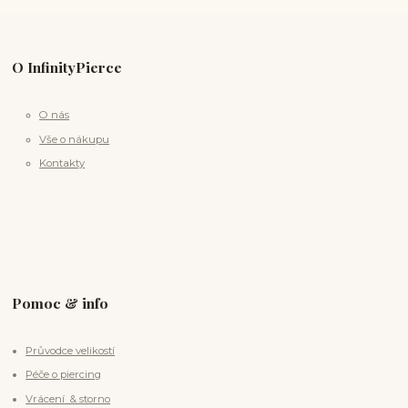
O InfinityPierce
O nás
Vše o nákupu
Kontakty
Pomoc & info
Průvodce velikostí
Péče o piercing
Vrácení & storno