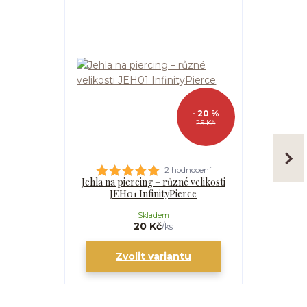
- 20 %
25 Kč
2 hodnocení
Jehla na piercing – různé velikosti
Kanyla
JEH01 InfinityPierce
I
Skladem
20 Kč
/
ks
Zvolit variantu
Zv