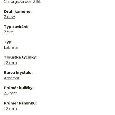
Chirurgická ocel 316L
Druh kamene
Zirkon
Typ zavírání
Závit
Typ
Labreta
Tloušťka tyčinky
1,2 mm
Barva krystalu
Ametyst
Průměr kuličky
2,5 mm
Průměr kamínku
1,2 mm