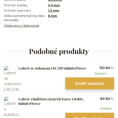
Průměr kuličky:
2,5 mm
Průměr kamínku:
1,2 mm
Délka samotné tyčinky (bez
6 mm
koncovek):
Hlídat cenu / dostupnost
Podobné produkty
Labret se zirkonem LBCZIN InfinityPierce
132 Kč
/
ks
Skladem
Zvolit variantu
Labret s kuličkou různých barev LB18B3
60 Kč
/
ks
InfinityPierce
Skladem