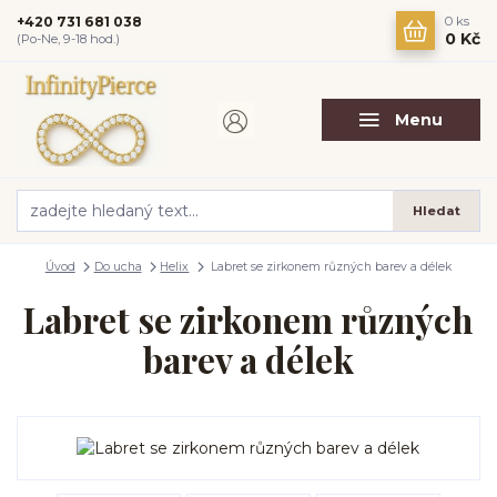
+420 731 681 038
0
ks
0 Kč
(Po-Ne, 9-18 hod.)
Menu
Hledat
Úvod
Do ucha
Helix
Labret se zirkonem různých barev a délek
Labret se zirkonem různých
barev a délek