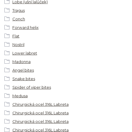
Lobe (ušní lalůček)
Tragus
Conch
Forward helix
Flat
Nostril
Lower labret
Madonna
Angel bites
Snake bites
Spider of viper bites
Medusa
Chirurgická ocel 316L Labreta
Chirurgická ocel 316L Labreta
Chirurgická ocel 316L Labreta
Chirurgická ocel 316L Labreta