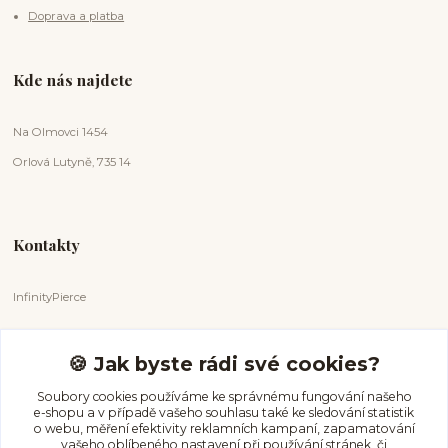
Doprava a platba
Kde nás najdete
Na Olmovci 1454
Orlová Lutyně, 735 14
Kontakty
InfinityPierce
Markéta Badurová
+420 731 681 038
🍪 Jak byste rádi své cookies?
(Po-Ne, 9-18 hod.)
Soubory cookies používáme ke správnému fungování našeho
e-shopu a v případě vašeho souhlasu také ke sledování statistik
info@infinitypierce.cz
o webu, měření efektivity reklamních kampaní, zapamatování
vašeho oblíbeného nastavení při používání stránek, či