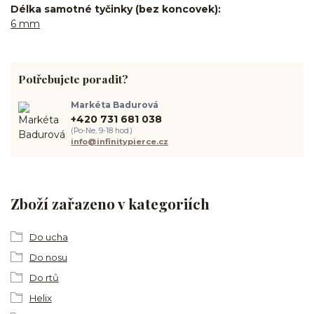
Délka samotné tyčinky (bez koncovek)
6 mm
Potřebujete poradit?
Markéta Badurová
+420 731 681 038
(Po-Ne, 9-18 hod.)
info@infinitypierce.cz
Zboží zařazeno v kategoriích
Do ucha
Do nosu
Do rtů
Helix