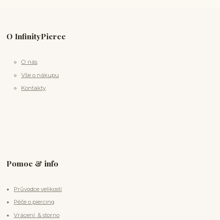
O InfinityPierce
O nás
Vše o nákupu
Kontakty
Pomoc & info
Průvodce velikostí
Péče o piercing
Vrácení & storno