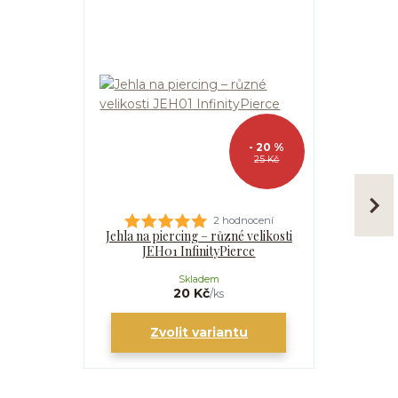
- 20 %
25 Kč
2 hodnocení
Jehla na piercing – různé velikosti
Kanyla
JEH01 InfinityPierce
I
Skladem
20 Kč
/
ks
Zvolit variantu
Zv