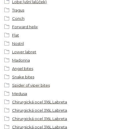
Lobe (ušní lalůček)
Tragus
Conch
Forward helix
Flat
Nostril
Lower labret
Madonna
Angel bites
Snake bites
Spider of viper bites
Medusa
Chirurgická ocel 316L Labreta
Chirurgická ocel 316L Labreta
Chirurgická ocel 316L Labreta
Chirurgická ocel 316L Labreta