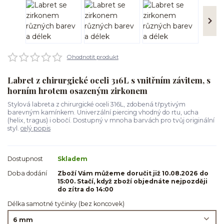
Ohodnotit produkt
Labret z chirurgické oceli 316L s vnitřním závitem, s
horním hrotem osazeným zirkonem
Stylová labreta z chirurgické oceli 316L, zdobená třpytivým
barevným kamínkem. Univerzální piercing vhodný do rtu, ucha
(helix, tragus) i obočí. Dostupný v mnoha barvách pro tvůj originální
styl.
celý popis
Dostupnost
Skladem
Doba dodání
Zboží Vám můžeme doručit již 10.08.2026 do
15:00. Stačí, když zboží objednáte nejpozději
do zítra do 14:00
Délka samotné tyčinky (bez koncovek)