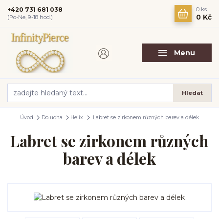
+420 731 681 038
0
ks
0 Kč
(Po-Ne, 9-18 hod.)
Menu
Hledat
Úvod
Do ucha
Helix
Labret se zirkonem různých barev a délek
Labret se zirkonem různých
barev a délek