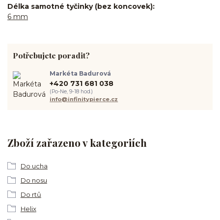
Délka samotné tyčinky (bez koncovek)
6 mm
Potřebujete poradit?
Markéta Badurová
+420 731 681 038
(Po-Ne, 9-18 hod.)
info@infinitypierce.cz
Zboží zařazeno v kategoriích
Do ucha
Do nosu
Do rtů
Helix