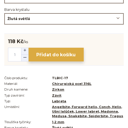
Barva krystalu
118 Kč
/
ks
Přidat do košíku
Číslo produktu:
TLBIC-17
Materiál:
Chirurgická ocel 316L
Druh kamene:
Zirkon
Typ zavírání:
Závit
Typ:
Labreta
Umístění:
Angelbite, Forward helix, Conch, Helix,
Ušní lalůček, Lower labret, Madonna,
Medusa, Snakebite, Spiderbite, Tragus
Tloušťka tyčinky:
1,2 mm
Barva krystalu:
Žlutá světlá