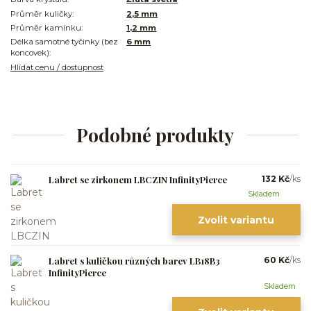
Průměr kuličky:
2,5 mm
Průměr kamínku:
1,2 mm
Délka samotné tyčinky (bez
6 mm
koncovek):
Hlídat cenu / dostupnost
Podobné produkty
Labret se zirkonem LBCZIN InfinityPierce
132 Kč
/
ks
Skladem
Zvolit variantu
Labret s kuličkou různých barev LB18B3
60 Kč
/
ks
InfinityPierce
Skladem