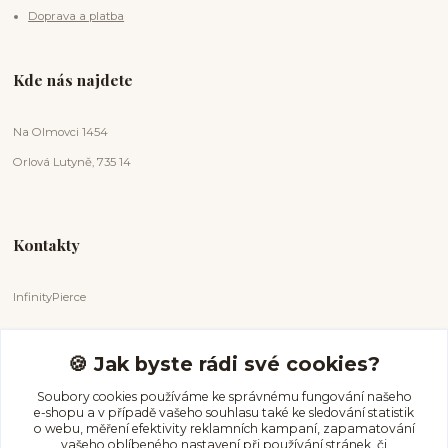
Doprava a platba
Kde nás najdete
Na Olmovci 1454
Orlová Lutyně, 735 14
Kontakty
InfinityPierce
Markéta Badurová
+420 731 681 038
🍪 Jak byste rádi své cookies?
(Po-Ne, 9-18 hod.)
Soubory cookies používáme ke správnému fungování našeho
e-shopu a v případě vašeho souhlasu také ke sledování statistik
info@infinitypierce.cz
o webu, měření efektivity reklamních kampaní, zapamatování
vašeho oblíbeného nastavení při používání stránek, či