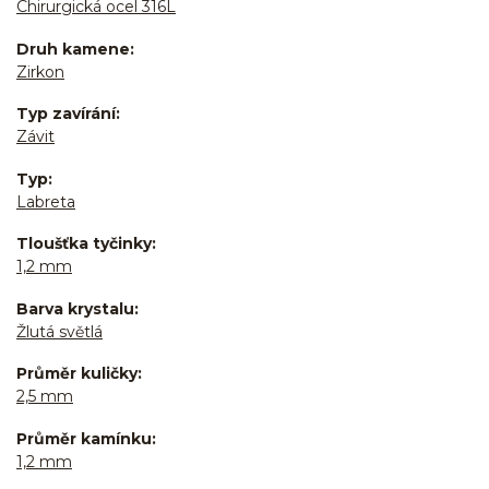
Chirurgická ocel 316L
Druh kamene
Zirkon
Typ zavírání
Závit
Typ
Labreta
Tloušťka tyčinky
1,2 mm
Barva krystalu
Žlutá světlá
Průměr kuličky
2,5 mm
Průměr kamínku
1,2 mm