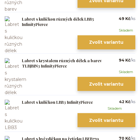
Zvolit variantu
Labret s kuličkou různých délek LBB5
49 Kč
/
ks
InfinityPierce
Skladem
Zvolit variantu
Labret s krystalem různých délek a barev
94 Kč
/
ks
TLBJBIN3 InfinityPierce
Skladem
Zvolit variantu
Labret s kuličkou LBB3 InfinityPierce
42 Kč
/
ks
Skladem
Zvolit variantu
Labret s hvězdičkou na řetízku LBEB770
70 Kč
/
ks