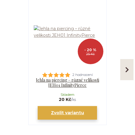
- 20 %
25 Kč
2 hodnocení
Jehla na piercing – různé velikosti
Kanyla
JEH01 InfinityPierce
I
Skladem
20 Kč
/
ks
Zvolit variantu
Zv