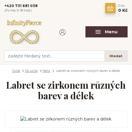
+420 731 681 038
0
ks
0 Kč
(Po-Ne, 9-18 hod.)
Menu
Hledat
Úvod
Do ucha
Helix
Labret se zirkonem různých barev a délek
Labret se zirkonem různých
barev a délek