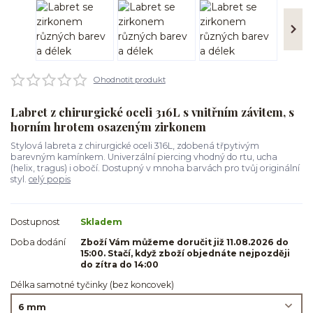
Ohodnotit produkt
Labret z chirurgické oceli 316L s vnitřním závitem, s
horním hrotem osazeným zirkonem
Stylová labreta z chirurgické oceli 316L, zdobená třpytivým
barevným kamínkem. Univerzální piercing vhodný do rtu, ucha
(helix, tragus) i obočí. Dostupný v mnoha barvách pro tvůj originální
styl.
celý popis
Dostupnost
Skladem
Doba dodání
Zboží Vám můžeme doručit již 11.08.2026 do
15:00. Stačí, když zboží objednáte nejpozději
do zítra do 14:00
Délka samotné tyčinky (bez koncovek)