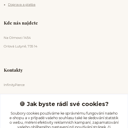
Doprava a platba
Kde nás najdete
Na Olmovci 1454
Orlová Lutyně, 735 14
Kontakty
InfinityPierce
Markéta Badurová
+420 731 681 038
🍪 Jak byste rádi své cookies?
(Po-Ne, 9-18 hod.)
Soubory cookies používáme ke správnému fungování našeho
e-shopu a v případě vašeho souhlasu také ke sledování statistik
info@infinitypierce.cz
o webu, měření efektivity reklamních kampaní, zapamatování
vašeho oblíbeného nastavení při používání stránek, či