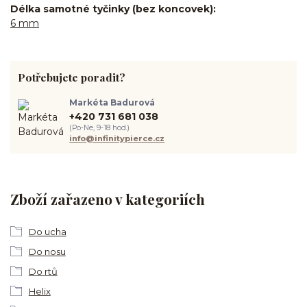
Délka samotné tyčinky (bez koncovek)
6 mm
Potřebujete poradit?
Markéta Badurová
+420 731 681 038
(Po-Ne, 9-18 hod.)
info@infinitypierce.cz
Zboží zařazeno v kategoriích
Do ucha
Do nosu
Do rtů
Helix