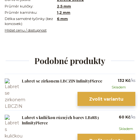
Průměr kuličky:
2,5 mm
Průměr kamínku:
1,2 mm
Délka samotné tyčinky (bez
6 mm
koncovek):
Hlídat cenu / dostupnost
Podobné produkty
Labret se zirkonem LBCZIN InfinityPierce
132 Kč
/
ks
Skladem
Zvolit variantu
Labret s kuličkou různých barev LB18B3
60 Kč
/
ks
InfinityPierce
Skladem