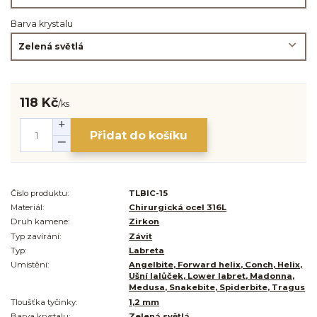
Barva krystalu
118 Kč
/
ks
Přidat do košíku
Číslo produktu:
TLBIC-15
Materiál:
Chirurgická ocel 316L
Druh kamene:
Zirkon
Typ zavírání:
Závit
Typ:
Labreta
Umístění:
Angelbite, Forward helix, Conch, Helix,
Ušní lalůček, Lower labret, Madonna,
Medusa, Snakebite, Spiderbite, Tragus
Tloušťka tyčinky:
1,2 mm
Barva krystalu:
Zelená světlá