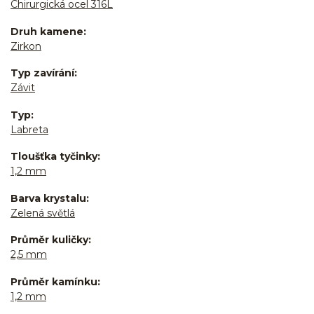
Chirurgická ocel 316L
Druh kamene
Zirkon
Typ zavírání
Závit
Typ
Labreta
Tloušťka tyčinky
1,2 mm
Barva krystalu
Zelená světlá
Průměr kuličky
2,5 mm
Průměr kamínku
1,2 mm