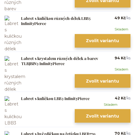
Zvolit variantu
Labret s kuličkou různých délek LBB5
49 Kč
/
ks
InfinityPierce
Skladem
Zvolit variantu
Labret s krystalem různých délek a barev
94 Kč
/
ks
TLBJBIN3 InfinityPierce
Skladem
Zvolit variantu
Labret s kuličkou LBB3 InfinityPierce
42 Kč
/
ks
Skladem
Zvolit variantu
Labret s hvězdičkou na řetízku LBEB770
70 Kč
/
ks