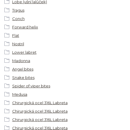
Lobe (ušní lalůček)
Tragus
Conch
Forward helix
Flat
Nostril
Lower labret
Madonna
Angel bites
Snake bites
Spider of viper bites
Medusa
Chirurgická ocel 316L Labreta
Chirurgická ocel 316L Labreta
Chirurgická ocel 316L Labreta
Chirurgická ocel 316L Labreta