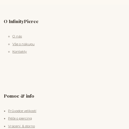
O InfinityPierce
O nás
Vše o nákupu
Kontakty
Pomoc & info
Průvodce velikostí
Péče o piercing
Vrácení & storno