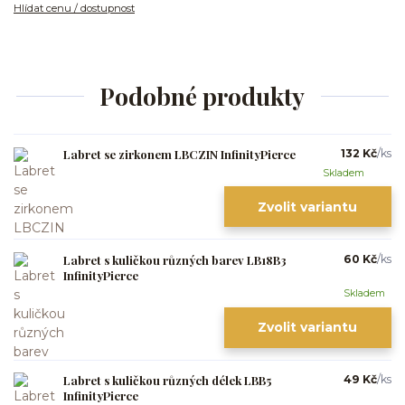
Hlídat cenu / dostupnost
Podobné produkty
Labret se zirkonem LBCZIN InfinityPierce
132 Kč
/
ks
Skladem
Zvolit variantu
Labret s kuličkou různých barev LB18B3
60 Kč
/
ks
InfinityPierce
Skladem
Zvolit variantu
Labret s kuličkou různých délek LBB5
49 Kč
/
ks
InfinityPierce