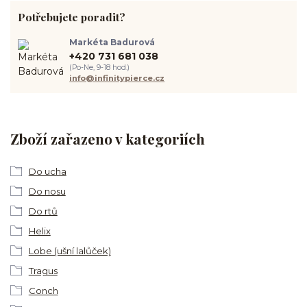
Potřebujete poradit?
Markéta Badurová
+420 731 681 038
(Po-Ne, 9-18 hod.)
info@infinitypierce.cz
Zboží zařazeno v kategoriích
Do ucha
Do nosu
Do rtů
Helix
Lobe (ušní lalůček)
Tragus
Conch