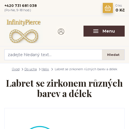
+420 731 681 038
0
ks
0 Kč
(Po-Ne, 9-18 hod.)
Menu
Hledat
Úvod
Do ucha
Helix
Labret se zirkonem různých barev a délek
Labret se zirkonem různých
barev a délek