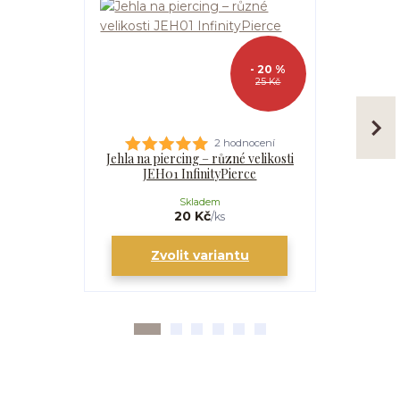
- 20 %
25 Kč
2 hodnocení
Jehla na piercing – různé velikosti
Kanyla
JEH01 InfinityPierce
I
Skladem
20 Kč
/
ks
Zvolit variantu
Zv