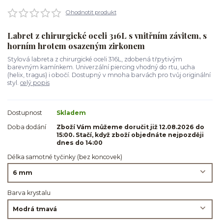
Ohodnotit produkt
Labret z chirurgické oceli 316L s vnitřním závitem, s
horním hrotem osazeným zirkonem
Stylová labreta z chirurgické oceli 316L, zdobená třpytivým
barevným kamínkem. Univerzální piercing vhodný do rtu, ucha
(helix, tragus) i obočí. Dostupný v mnoha barvách pro tvůj originální
styl.
celý popis
Dostupnost
Skladem
Doba dodání
Zboží Vám můžeme doručit již 12.08.2026 do
15:00. Stačí, když zboží objednáte nejpozději
dnes do 14:00
Délka samotné tyčinky (bez koncovek)
Barva krystalu