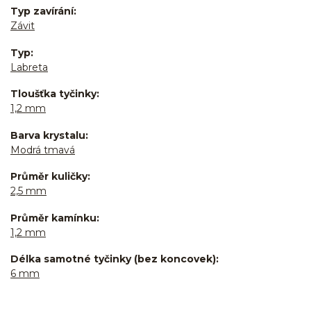
Typ zavírání
Závit
Typ
Labreta
Tloušťka tyčinky
1,2 mm
Barva krystalu
Modrá tmavá
Průměr kuličky
2,5 mm
Průměr kamínku
1,2 mm
Délka samotné tyčinky (bez koncovek)
6 mm