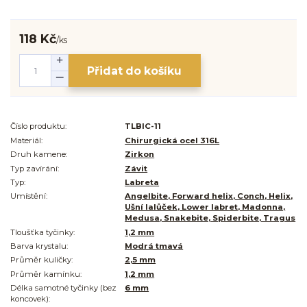
118 Kč
/
ks
Přidat do košíku
Číslo produktu:
TLBIC-11
Materiál:
Chirurgická ocel 316L
Druh kamene:
Zirkon
Typ zavírání:
Závit
Typ:
Labreta
Umístění:
Angelbite, Forward helix, Conch, Helix,
Ušní lalůček, Lower labret, Madonna,
Medusa, Snakebite, Spiderbite, Tragus
Tloušťka tyčinky:
1,2 mm
Barva krystalu:
Modrá tmavá
Průměr kuličky:
2,5 mm
Průměr kamínku:
1,2 mm
Délka samotné tyčinky (bez
6 mm
koncovek):