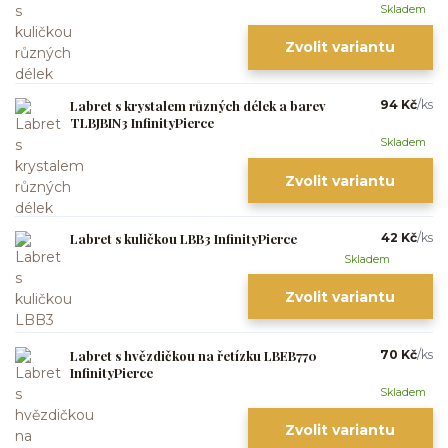
Skladem
Zvolit variantu
Labret s krystalem různých délek a barev
94 Kč
/
ks
TLBJBIN3 InfinityPierce
Skladem
Zvolit variantu
Labret s kuličkou LBB3 InfinityPierce
42 Kč
/
ks
Skladem
Zvolit variantu
Labret s hvězdičkou na řetízku LBEB770
70 Kč
/
ks
InfinityPierce
Skladem
Zvolit variantu