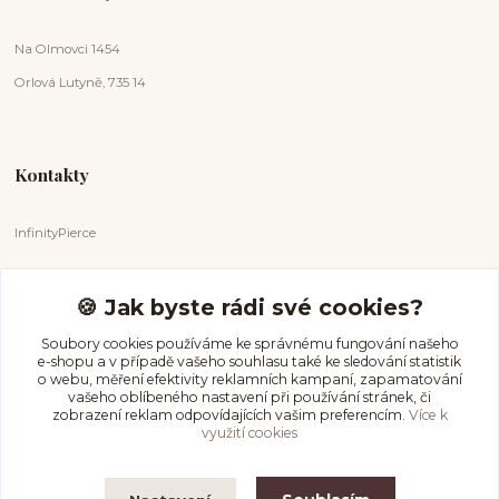
Na Olmovci 1454
Orlová Lutyně, 735 14
Kontakty
InfinityPierce
Markéta Badurová
+420 731 681 038
🍪 Jak byste rádi své cookies?
(Po-Ne, 9-18 hod.)
Soubory cookies používáme ke správnému fungování našeho
e-shopu a v případě vašeho souhlasu také ke sledování statistik
info@infinitypierce.cz
o webu, měření efektivity reklamních kampaní, zapamatování
vašeho oblíbeného nastavení při používání stránek, či
zobrazení reklam odpovídajících vašim preferencím.
Více k
využití cookies