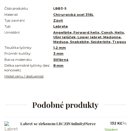
Číslo produktu:
LBB3-5
Materiál:
Chirurgická ocel 316L
Typ zavírání:
Závit
Typ:
Labreta
Umístění:
Angelbite, Forward helix, Conch, Helix,
Ušní lalůček, Lower labret, Madonna,
Medusa, Snakebite, Spiderbite, Tragus
Tloušťka tyčinky:
1,2 mm
Průměr kuličky:
3 mm
Barva materiálu:
Stříbrná
Délka samotné tyčinky (bez
8 mm
koncovek):
Hlídat cenu / dostupnost
Podobné produkty
Labret se zirkonem LBCZIN InfinityPierce
132 Kč
/
ks
Skladem