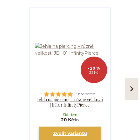
- 20 %
25 Kč
2 hodnocení
Jehla na piercing – různé velikosti
Kanyla
JEH01 InfinityPierce
I
Skladem
20 Kč
/
ks
Zvolit variantu
Zv