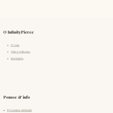
O InfinityPierce
O nás
Vše o nákupu
Kontakty
Pomoc & info
Průvodce velikostí