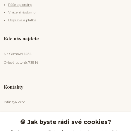
Péče o piercing
Vrácení & storno
Doprava a platba
Kde nás najdete
Na Olmovci 1454
Orlová Lutyně, 735 14
Kontakty
InfinityPierce
Markéta Badurová
+420 731 681 038
🍪 Jak byste rádi své cookies?
(Po-Ne, 9-18 hod.)