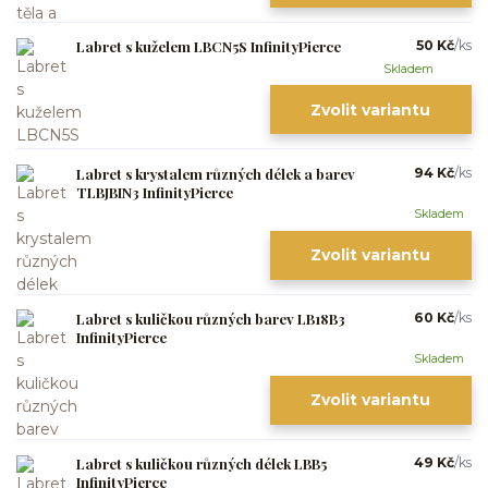
Labret s kuželem LBCN5S InfinityPierce
50 Kč
/
ks
Skladem
Zvolit variantu
Labret s krystalem různých délek a barev
94 Kč
/
ks
TLBJBIN3 InfinityPierce
Skladem
Zvolit variantu
Labret s kuličkou různých barev LB18B3
60 Kč
/
ks
InfinityPierce
Skladem
Zvolit variantu
Labret s kuličkou různých délek LBB5
49 Kč
/
ks
InfinityPierce