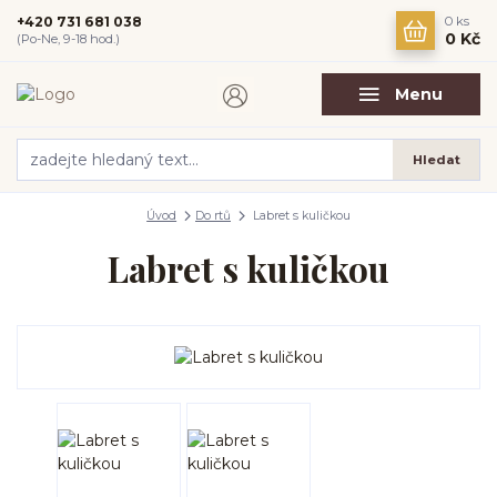
+420 731 681 038
0
ks
0 Kč
(Po-Ne, 9-18 hod.)
Menu
Hledat
Úvod
Do rtů
Labret s kuličkou
Labret s kuličkou