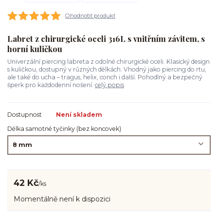
Ohodnotit produkt
Labret z chirurgické oceli 316L s vnitřním závitem, s
horní kuličkou
Univerzální piercing labreta z odolné chirurgické oceli. Klasický design
s kuličkou, dostupný v různých délkách. Vhodný jako piercing do rtu,
ale také do ucha – tragus, helix, conch i další. Pohodlný a bezpečný
šperk pro každodenní nošení.
celý popis
Dostupnost
Není skladem
Délka samotné tyčinky (bez koncovek)
42 Kč
/
ks
Momentálně není k dispozici