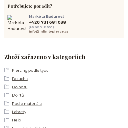
Potřebujete poradit?
Markéta Badurová
+420 731 681 038
(Po-Ne, 9-18 hod.)
info@infinitypierce.cz
Zboží zařazeno v kategoriích
Piercing podle typu
Do ucha
Do nosu
Do rtů
Podle materiálu
Labrety
Helix