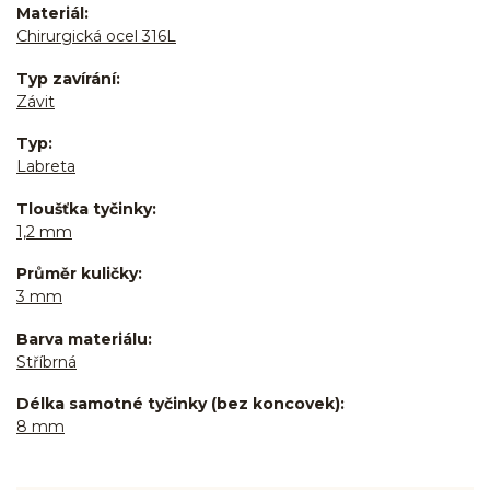
Materiál
Chirurgická ocel 316L
Typ zavírání
Závit
Typ
Labreta
Tloušťka tyčinky
1,2 mm
Průměr kuličky
3 mm
Barva materiálu
Stříbrná
Délka samotné tyčinky (bez koncovek)
8 mm