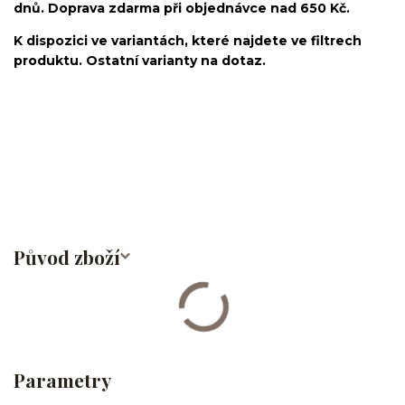
dnů. Doprava zdarma při objednávce nad 650 Kč.
K dispozici ve variantách, které najdete ve filtrech
produktu. Ostatní varianty na dotaz.
Labret/labretka/flat back piercing/stříbrný/Do ucha/lobe/ušní
lalůček/helix/tragus/conch/forward helix/flat/do nosu/nostril/do
rtů/lower labret/madonna/angel bites/snake bites/spider of viper
bites/medusa/chirurgická ocel/316L
Původ zboží
Parametry