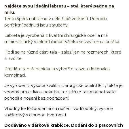
Najděte svou ideální labretu – styl, který padne na
míru.
Tento šperk nabízíme v celé řadě velikostí. Pohodlí i
perfektní padnutí jsou zaručeny.
Labreta je vyrobená z kvalitní chirurgické oceli a má
minimalistický vzhled: hladká tyčinka se závitem a kulička.
Hodí se na různé části těla – záleží jen na rozměrech, které
si zvolíte.
Projděte si naši nabídku a vytvořte si svou dokonalou
kombinaci.
Je vyroben z vysoce kvalitní chirurgické oceli 316L , takže je
vhodný pro citlivou pokožku a zajišťuje tak dlouhotrvající
pohodlí a nošení bez podráždění.
Vhodný ke každodennímu nošení, voděodolný, vysoce
snášenlivý s dlouhou životností.
Dodáváno v dárkové krabičce. Dodání do 3 pracovních