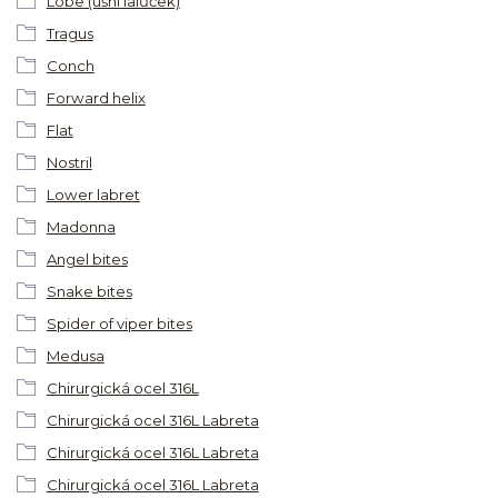
Lobe (ušní lalůček)
Tragus
Conch
Forward helix
Flat
Nostril
Lower labret
Madonna
Angel bites
Snake bites
Spider of viper bites
Medusa
Chirurgická ocel 316L
Chirurgická ocel 316L Labreta
Chirurgická ocel 316L Labreta
Chirurgická ocel 316L Labreta