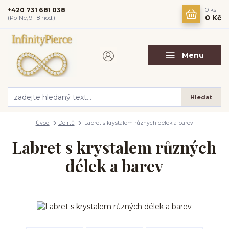
+420 731 681 038
0
ks
0 Kč
(Po-Ne, 9-18 hod.)
Menu
Hledat
Úvod
Do rtů
Labret s krystalem různých délek a barev
Labret s krystalem různých
délek a barev