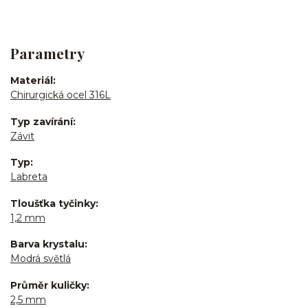
Parametry
Materiál
Chirurgická ocel 316L
Typ zavírání
Závit
Typ
Labreta
Tloušťka tyčinky
1,2 mm
Barva krystalu
Modrá světlá
Průměr kuličky
2,5 mm