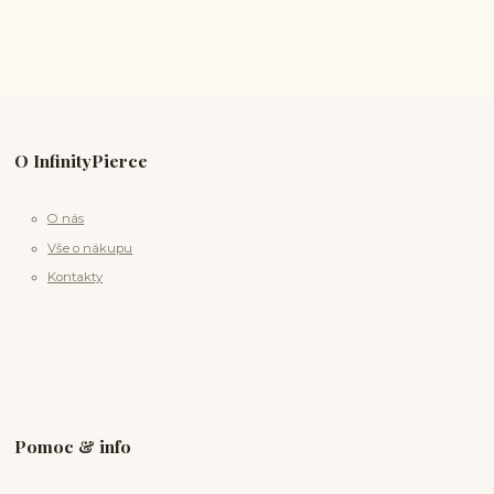
O InfinityPierce
O nás
Vše o nákupu
Kontakty
Pomoc & info