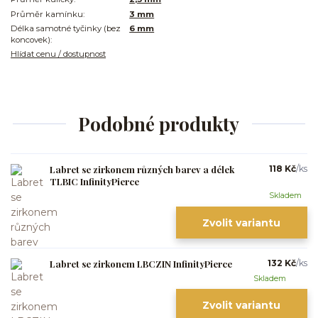
Průměr kamínku:
3 mm
Délka samotné tyčinky (bez
6 mm
koncovek):
Hlídat cenu / dostupnost
Podobné produkty
Labret se zirkonem různých barev a délek
118 Kč
/
ks
TLBIC InfinityPierce
Skladem
Zvolit variantu
Labret se zirkonem LBCZIN InfinityPierce
132 Kč
/
ks
Skladem
Zvolit variantu