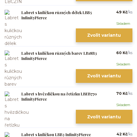
Labret s kuličkou různých délek LBB5
49 Kč
/
ks
InfinityPierce
Skladem
Zvolit variantu
Labret s kuličkou různých barev LB18B3
60 Kč
/
ks
InfinityPierce
Skladem
Zvolit variantu
Labret s hvězdičkou na řetízku LBEB770
70 Kč
/
ks
InfinityPierce
Skladem
Zvolit variantu
Labret s kuličkou LBB3 InfinityPierce
42 Kč
/
ks