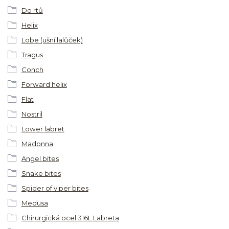
Do rtů
Helix
Lobe (ušní lalůček)
Tragus
Conch
Forward helix
Flat
Nostril
Lower labret
Madonna
Angel bites
Snake bites
Spider of viper bites
Medusa
Chirurgická ocel 316L Labreta