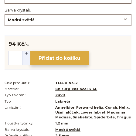
Barva krystalu
94 Kč
/
ks
Přidat do košíku
Číslo produktu:
TLBJBIN3-2
Materiál:
Chirurgická ocel 316L
Typ zavírání:
Závit
Typ:
Labreta
Umístění:
Angelbite, Forward helix, Conch, Helix,
Ušní lalůček, Lower labret, Madonna,
Medusa, Snakebite, Spiderbite, Tragus
Tloušťka tyčinky:
1,2 mm
Barva krystalu:
Modrá světlá
Průměr kuličky:
2,5 mm