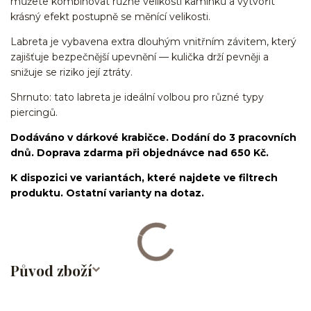
můžete kombinovat různé velikosti kamínků a vytvořit
krásný efekt postupně se měnící velikosti.
Labreta je vybavena extra dlouhým vnitřním závitem, který
zajišťuje bezpečnější upevnění — kulička drží pevněji a
snižuje se riziko její ztráty.
Shrnuto: tato labreta je ideální volbou pro různé typy
piercingů.
Dodáváno v dárkové krabičce. Dodání do 3 pracovních
dnů. Doprava zdarma při objednávce nad 650 Kč.
K dispozici ve variantách, které najdete ve filtrech
produktu. Ostatní varianty na dotaz.
Původ zboží