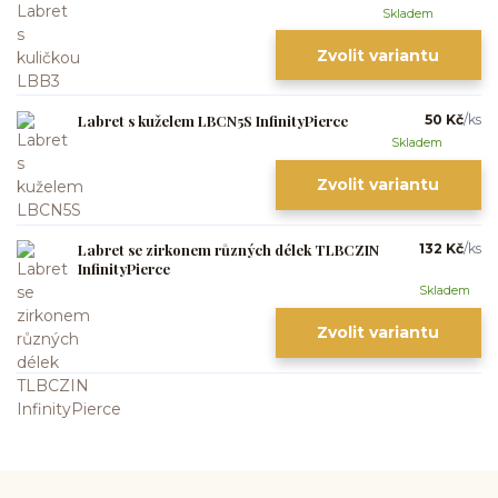
Skladem
Zvolit variantu
Labret s kuželem LBCN5S InfinityPierce
50 Kč
/
ks
Skladem
Zvolit variantu
Labret se zirkonem různých délek TLBCZIN
132 Kč
/
ks
InfinityPierce
Skladem
Zvolit variantu