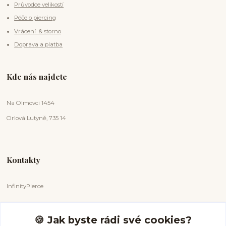
Průvodce velikostí
Péče o piercing
Vrácení & storno
Doprava a platba
Kde nás najdete
Na Olmovci 1454
Orlová Lutyně, 735 14
Kontakty
InfinityPierce
Markéta Badurová
+420 731 681 038
🍪 Jak byste rádi své cookies?