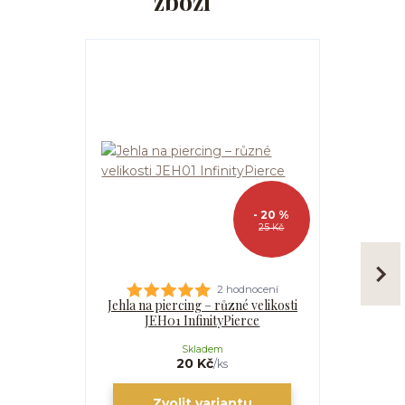
zboží
- 20 %
25 Kč
2 hodnocení
Jehla na piercing – různé velikosti
Kanyla
JEH01 InfinityPierce
I
Skladem
20 Kč
/
ks
Zvolit variantu
Zv