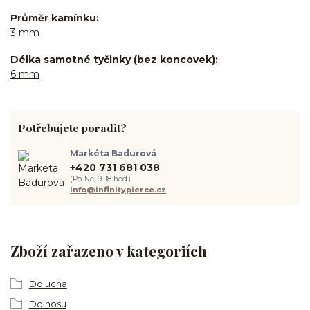
Průměr kamínku
3 mm
Délka samotné tyčinky (bez koncovek)
6 mm
Potřebujete poradit?
Markéta Badurová
+420 731 681 038
(Po-Ne, 9-18 hod.)
info@infinitypierce.cz
Zboží zařazeno v kategoriích
Do ucha
Do nosu