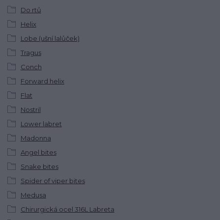
Do rtů
Helix
Lobe (ušní lalůček)
Tragus
Conch
Forward helix
Flat
Nostril
Lower labret
Madonna
Angel bites
Snake bites
Spider of viper bites
Medusa
Chirurgická ocel 316L Labreta