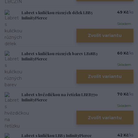
Labret s kuličkou různých délek LBB5
49 Kč
/
ks
InfinityPierce
Skladem
Zvolit variantu
Labret s kuličkou různých barev LB18B3
60 Kč
/
ks
InfinityPierce
Skladem
Zvolit variantu
Labret s hvězdičkou na řetízku LBEB770
70 Kč
/
ks
InfinityPierce
Skladem
Zvolit variantu
Labret s kuličkou LBB3 InfinityPierce
42 Kč
/
ks