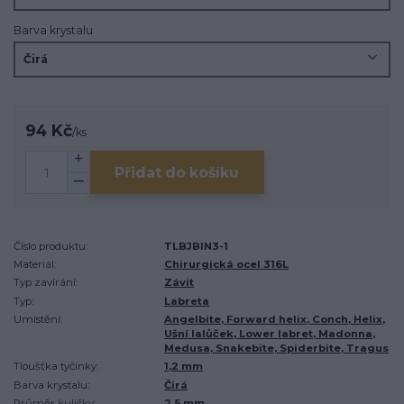
Barva krystalu
94 Kč
/
ks
Přidat do košíku
Číslo produktu:
TLBJBIN3-1
Materiál:
Chirurgická ocel 316L
Typ zavírání:
Závit
Typ:
Labreta
Umístění:
Angelbite, Forward helix, Conch, Helix,
Ušní lalůček, Lower labret, Madonna,
Medusa, Snakebite, Spiderbite, Tragus
Tloušťka tyčinky:
1,2 mm
Barva krystalu:
Čirá
Průměr kuličky:
2,5 mm