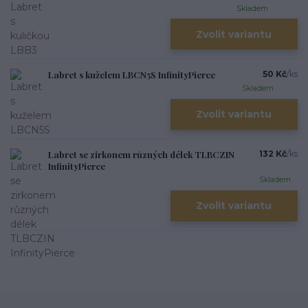
Skladem
Zvolit variantu
Labret s kuželem LBCN5S InfinityPierce
50 Kč
/
ks
Skladem
Zvolit variantu
Labret se zirkonem různých délek TLBCZIN
132 Kč
/
ks
InfinityPierce
Skladem
Zvolit variantu