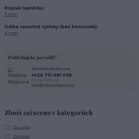
Průměr kamínku
3 mm
Délka samotné tyčinky (bez koncovek)
4 mm
Potřebujete poradit?
Markéta Badurová
+420 731 681 038
(Po-Ne, 9-18 hod.)
info@infinitypierce.cz
Zboží zařazeno v kategoriích
Do ucha
Do nosu