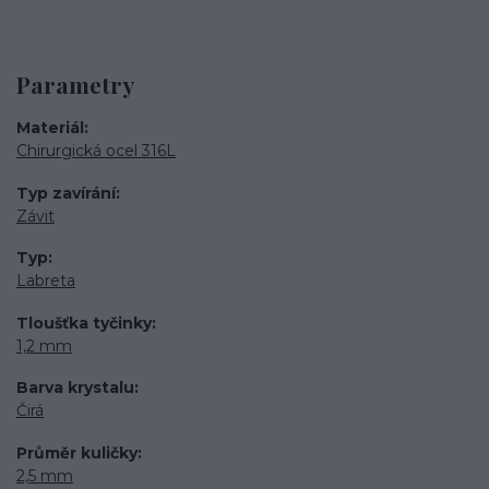
Parametry
Materiál
Chirurgická ocel 316L
Typ zavírání
Závit
Typ
Labreta
Tloušťka tyčinky
1,2 mm
Barva krystalu
Čirá
Průměr kuličky
2,5 mm