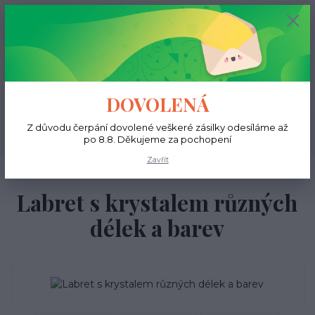
+420 731 681 038
0
ks
0 Kč
(Po-Ne, 9-18 hod.)
Menu
DOVOLENÁ
Z důvodu čerpání dovolené veškeré zásilky odesíláme až
Hledat
po 8.8. Děkujeme za pochopení
Zavřít
Úvod
Do rtů
Labret s krystalem různých délek a barev
Labret s krystalem různých
délek a barev