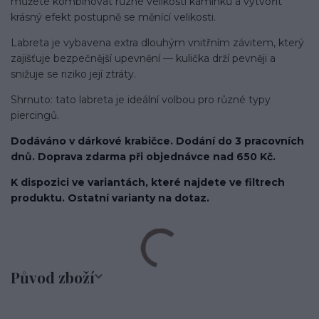
můžete kombinovat různé velikosti kamínků a vytvořit
krásný efekt postupně se měnící velikosti.
Labreta je vybavena extra dlouhým vnitřním závitem, který
zajišťuje bezpečnější upevnění — kulička drží pevněji a
snižuje se riziko její ztráty.
Shrnuto: tato labreta je ideální volbou pro různé typy
piercingů.
Dodáváno v dárkové krabičce. Dodání do 3 pracovních
dnů. Doprava zdarma při objednávce nad 650 Kč.
K dispozici ve variantách, které najdete ve filtrech
produktu. Ostatní varianty na dotaz.
Původ zboží