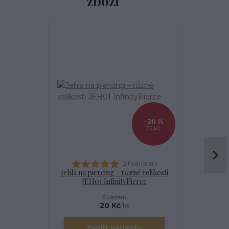
zboží
- 20 %
25 Kč
2 hodnocení
Jehla na piercing – různé velikosti
Kanyla
JEH01 InfinityPierce
I
Skladem
20 Kč
/
ks
Zvolit variantu
Zv