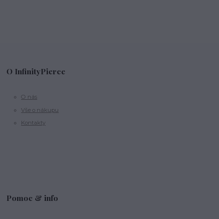
O InfinityPierce
O nás
Vše o nákupu
Kontakty
Pomoc & info