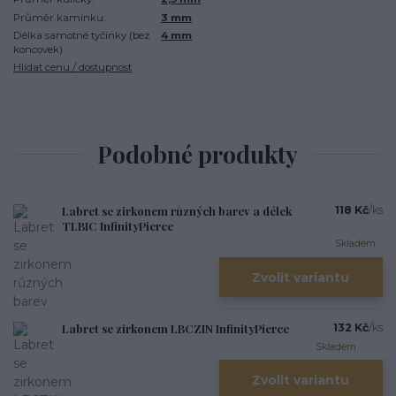
Průměr kamínku:
3 mm
Délka samotné tyčinky (bez
4 mm
koncovek):
Hlídat cenu / dostupnost
Podobné produkty
Labret se zirkonem různých barev a délek
118 Kč
/
ks
TLBIC InfinityPierce
Skladem
Zvolit variantu
Labret se zirkonem LBCZIN InfinityPierce
132 Kč
/
ks
Skladem
Zvolit variantu