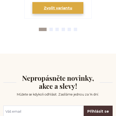
Zvolit variantu
Zv
Nepropásněte novinky,
akce a slevy!
Můžete se kdykoli odhlásit. Zasíláme jednou za 14 dní.
Přihlásit se