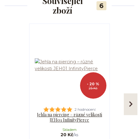
Související
6
zboží
- 20 %
25 Kč
2 hodnocení
Jehla na piercing – různé velikosti
Kanyla
JEH01 InfinityPierce
I
Skladem
20 Kč
/
ks