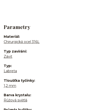
Parametry
Materiál
Chirurgická ocel 316L
Typ zavírání
Závit
Typ
Labreta
Tloušťka tyčinky
1,2 mm
Barva krystalu
Růžová světlá
Průměr kuličky