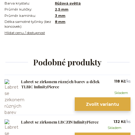
Barva krystalu:
Růžová světlá
Průměr kuličky:
2,5 mm
Průměr kamínku:
3 mm
Délka samotné tyčinky (bez
8 mm
koncovek):
Hlídat cenu / dostupnost
Podobné produkty
Labret se zirkonem různých barev a délek
118 Kč
/
ks
TLBIC InfinityPierce
Skladem
Zvolit variantu
Labret se zirkonem LBCZIN InfinityPierce
132 Kč
/
ks
Skladem