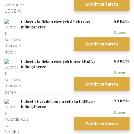
Zvolit variantu
Labret s kuličkou různých délek LBB5
49 Kč
/
ks
InfinityPierce
Skladem
Zvolit variantu
Labret s kuličkou různých barev LB18B3
60 Kč
/
ks
InfinityPierce
Skladem
Zvolit variantu
Labret s hvězdičkou na řetízku LBEB770
70 Kč
/
ks
InfinityPierce
Skladem
Zvolit variantu