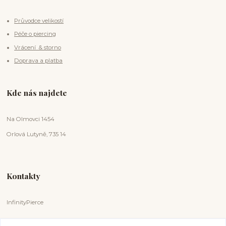
Průvodce velikostí
Péče o piercing
Vrácení & storno
Doprava a platba
Kde nás najdete
Na Olmovci 1454
Orlová Lutyně, 735 14
Kontakty
InfinityPierce
Markéta Badurová