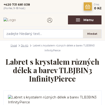
+420 731 681 038
0
ks
0 Kč
(Po-Ne, 9-18 hod.)
Menu
Hledat
Úvod
Do rtů
Labret s krystalem různých délek a barev TLBJBIN3
InfinityPierce
Labret s krystalem různých
délek a barev TLBJBIN3
InfinityPierce