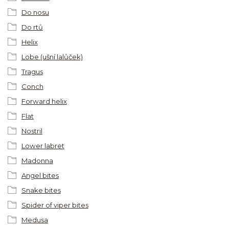
Do nosu
Do rtů
Helix
Lobe (ušní lalůček)
Tragus
Conch
Forward helix
Flat
Nostril
Lower labret
Madonna
Angel bites
Snake bites
Spider of viper bites
Medusa