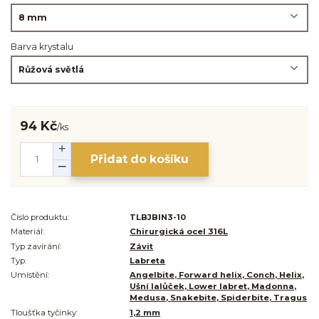
Barva krystalu
94 Kč
/
ks
Přidat do košíku
Číslo produktu:
TLBJBIN3-10
Materiál:
Chirurgická ocel 316L
Typ zavírání:
Závit
Typ:
Labreta
Umístění:
Angelbite, Forward helix, Conch, Helix,
Ušní lalůček, Lower labret, Madonna,
Medusa, Snakebite, Spiderbite, Tragus
Tloušťka tyčinky:
1,2 mm