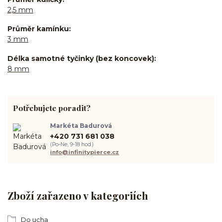
2,5 mm
Průměr kamínku
3 mm
Délka samotné tyčinky (bez koncovek)
8 mm
Potřebujete poradit?
Markéta Badurová
+420 731 681 038
(Po-Ne, 9-18 hod.)
info@infinitypierce.cz
Zboží zařazeno v kategoriích
Do ucha