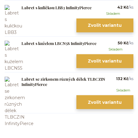
Labret s kuličkou LBB3 InfinityPierce
42 Kč
/
ks
Skladem
Zvolit variantu
Labret s kuželem LBCN5S InfinityPierce
50 Kč
/
ks
Skladem
Zvolit variantu
Labret se zirkonem různých délek TLBCZIN
132 Kč
/
ks
InfinityPierce
Skladem
Zvolit variantu