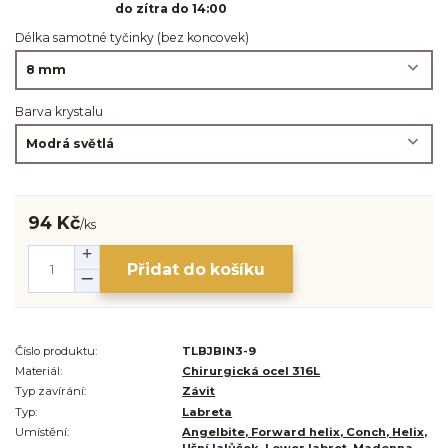
do zítra do 14:00
Délka samotné tyčinky (bez koncovek)
Barva krystalu
94 Kč
/
ks
Přidat do košíku
Číslo produktu:
TLBJBIN3-9
Materiál:
Chirurgická ocel 316L
Typ zavírání:
Závit
Typ:
Labreta
Umístění:
Angelbite, Forward helix, Conch, Helix,