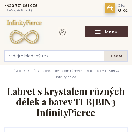
+420 731 681 038
0
ks
0 Kč
(Po-Ne, 9-18 hod.)
Menu
Hledat
Úvod
Do rtů
Labret s krystalem různých délek a barev TLBJBIN3
InfinityPierce
Labret s krystalem různých
délek a barev TLBJBIN3
InfinityPierce