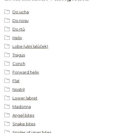
Do ucha
Do nosu
Do rtů
Helix
Lobe (ušní lalůček)
Tragus
Conch
Forward helix
Flat
Nostril
Lower labret
Madonna
Angel bites
Snake bites
Spider of viper bites