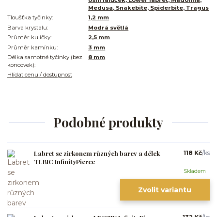
Ušní lalůček, Lower labret, Madonna,
Medusa, Snakebite, Spiderbite, Tragus
Tloušťka tyčinky:
1,2 mm
Barva krystalu:
Modrá světlá
Průměr kuličky:
2,5 mm
Průměr kamínku:
3 mm
Délka samotné tyčinky (bez
8 mm
koncovek):
Hlídat cenu / dostupnost
Podobné produkty
Labret se zirkonem různých barev a délek
118 Kč
/
ks
TLBIC InfinityPierce
Skladem
Zvolit variantu