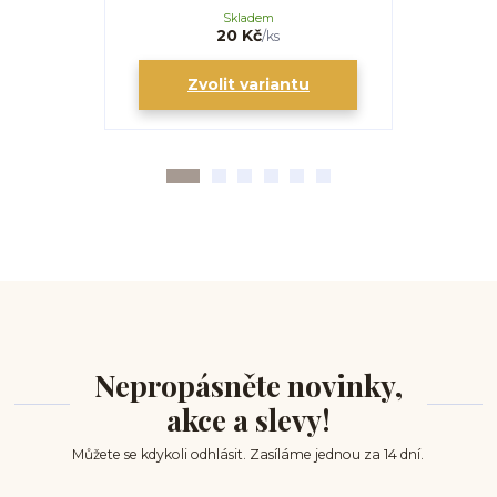
Skladem
20 Kč
/
ks
Zvolit variantu
Zv
Nepropásněte novinky,
akce a slevy!
Můžete se kdykoli odhlásit. Zasíláme jednou za 14 dní.