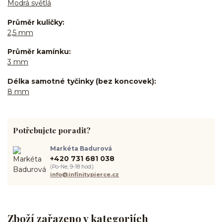
Modrá světlá
Průměr kuličky
2,5 mm
Průměr kamínku
3 mm
Délka samotné tyčinky (bez koncovek)
8 mm
Potřebujete poradit?
Markéta Badurová
+420 731 681 038
(Po-Ne, 9-18 hod.)
info@infinitypierce.cz
Zboží zařazeno v kategoriích