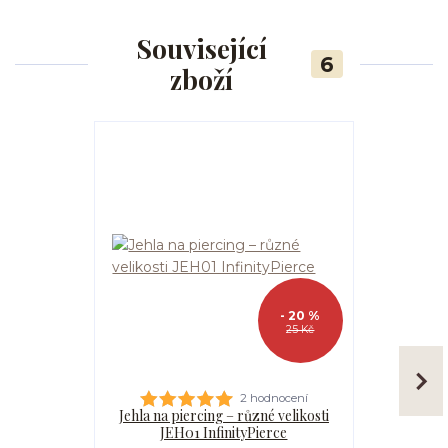
Související
6
zboží
- 20 %
25 Kč
2 hodnocení
Jehla na piercing – různé velikosti
Kanyla
JEH01 InfinityPierce
I