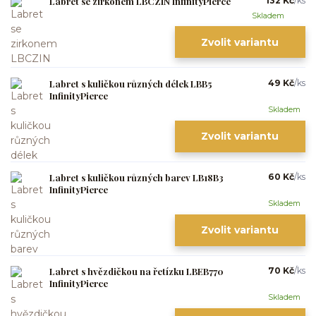
Labret se zirkonem LBCZIN InfinityPierce
132 Kč
/
ks
Skladem
Zvolit variantu
Labret s kuličkou různých délek LBB5
49 Kč
/
ks
InfinityPierce
Skladem
Zvolit variantu
Labret s kuličkou různých barev LB18B3
60 Kč
/
ks
InfinityPierce
Skladem
Zvolit variantu
Labret s hvězdičkou na řetízku LBEB770
70 Kč
/
ks
InfinityPierce
Skladem