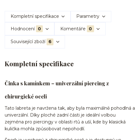
Kompletní specifikace
Parametry
Hodnocení
0
Komentáře
0
Související zboží
6
Kompletní specifikace
Činka s kamínkem – univerzální piercing z
chirurgické oceli
Tato labreta je navržena tak, aby byla maximálně pohodlná a
univerzální. Díky ploché zadní části je ideální volbou
zejména pro piercingy v oblasti rtů a uší, kde by klasická
kulička mohla způsobovat nepohodlí.
Šperk je vyrobený z chirurgické oceli a je dostupný ve