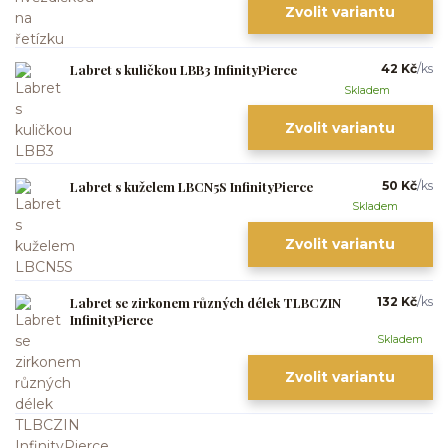
Zvolit variantu
Labret s kuličkou LBB3 InfinityPierce
42 Kč
/
ks
Skladem
Zvolit variantu
Labret s kuželem LBCN5S InfinityPierce
50 Kč
/
ks
Skladem
Zvolit variantu
Labret se zirkonem různých délek TLBCZIN
132 Kč
/
ks
InfinityPierce
Skladem
Zvolit variantu