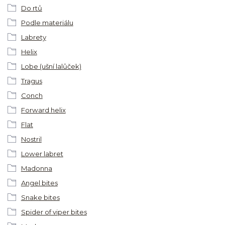
Do rtů
Podle materiálu
Labrety
Helix
Lobe (ušní lalůček)
Tragus
Conch
Forward helix
Flat
Nostril
Lower labret
Madonna
Angel bites
Snake bites
Spider of viper bites