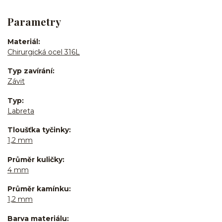
Parametry
Materiál
Chirurgická ocel 316L
Typ zavírání
Závit
Typ
Labreta
Tloušťka tyčinky
1,2 mm
Průměr kuličky
4 mm
Průměr kamínku
1,2 mm
Barva materiálu