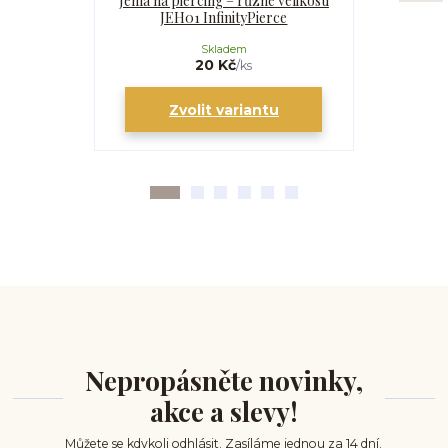
Jehla na piercing – různé velikosti
Kanyla
JEH01 InfinityPierce
I
Skladem
20 Kč
/
ks
Zvolit variantu
Zv
Nepropásněte novinky,
akce a slevy!
Můžete se kdykoli odhlásit. Zasíláme jednou za 14 dní.