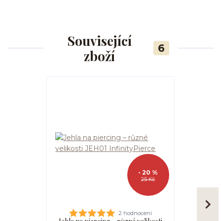
Související
6
zboží
- 20 %
25 Kč
2 hodnocení