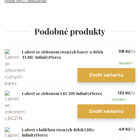
Hlídat cenu / dostupnost
Podobné produkty
Labret se zirkonem různých barev a délek
118 Kč
/
ks
TLBIC InfinityPierce
Skladem
Zvolit variantu
Labret se zirkonem LBCZIN InfinityPierce
132 Kč
/
ks
Skladem
Zvolit variantu
Labret s kuličkou různých délek LBB5
49 Kč
/
ks
InfinityPierce