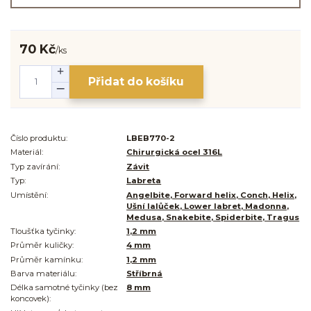
70 Kč
/
ks
Přidat do košíku
Číslo produktu:
LBEB770-2
Materiál:
Chirurgická ocel 316L
Typ zavírání:
Závit
Typ:
Labreta
Umístění:
Angelbite, Forward helix, Conch, Helix,
Ušní lalůček, Lower labret, Madonna,
Medusa, Snakebite, Spiderbite, Tragus
Tloušťka tyčinky:
1,2 mm
Průměr kuličky:
4 mm
Průměr kamínku:
1,2 mm
Barva materiálu:
Stříbrná
Délka samotné tyčinky (bez
8 mm
koncovek):