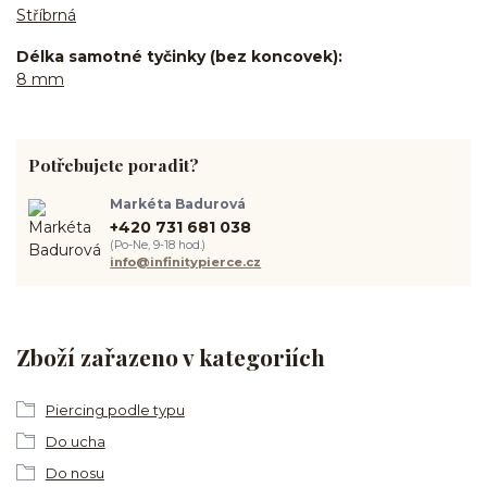
Stříbrná
Délka samotné tyčinky (bez koncovek)
8 mm
Potřebujete poradit?
Markéta Badurová
+420 731 681 038
(Po-Ne, 9-18 hod.)
info@infinitypierce.cz
Zboží zařazeno v kategoriích
Piercing podle typu
Do ucha
Do nosu