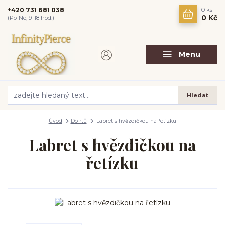
+420 731 681 038
0
ks
0 Kč
(Po-Ne, 9-18 hod.)
Menu
Hledat
Úvod
Do rtů
Labret s hvězdičkou na řetízku
Labret s hvězdičkou na
řetízku