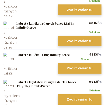
Skladem
Zvolit variantu
Labret s kuličkou různých barev LB18B3
60 Kč
/
ks
InfinityPierce
Skladem
Zvolit variantu
Labret s kuličkou LBB3 InfinityPierce
42 Kč
/
ks
Skladem
Zvolit variantu
Labret s krystalem různých délek a barev
94 Kč
/
ks
TLBJBIN3 InfinityPierce
Skladem
Zvolit variantu