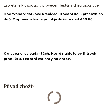
Labreta je k dispozici v provedení leštěná chirurgická ocel.
Dodáváno v dárkové krabičce. Dodání do 3 pracovních
dnů. Doprava zdarma při objednávce nad 650 Kč.
Labret/labretka/flat back piercing/stříbrný/Do ucha/lobe/ušní
lalůček/helix/tragus/conch/forward helix/flat/do nosu/nostril/do
rtů/lower labret/madonna/angel bites/snake bites/spider of viper
bites/medusa/chirurgická ocel/316L
K dispozici ve variantách, které najdete ve filtrech
produktu. Ostatní varianty na dotaz.
Původ zboží