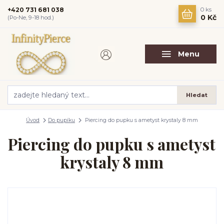
+420 731 681 038
0
ks
0 Kč
(Po-Ne, 9-18 hod.)
Menu
Hledat
Úvod
Do pupíku
Piercing do pupku s ametyst krystaly 8 mm
Piercing do pupku s ametyst
krystaly 8 mm