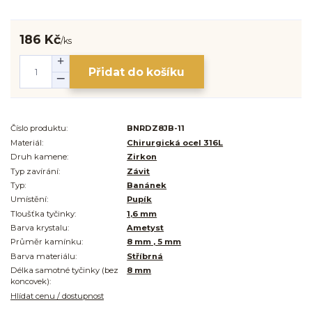
186 Kč
/
ks
Přidat do košíku
Číslo produktu:
BNRDZ8JB-11
Materiál:
Chirurgická ocel 316L
Druh kamene:
Zirkon
Typ zavírání:
Závit
Typ:
Banánek
Umístění:
Pupík
Tloušťka tyčinky:
1,6 mm
Barva krystalu:
Ametyst
Průměr kamínku:
8 mm , 5 mm
Barva materiálu:
Stříbrná
Délka samotné tyčinky (bez
8 mm
koncovek):
Hlídat cenu / dostupnost