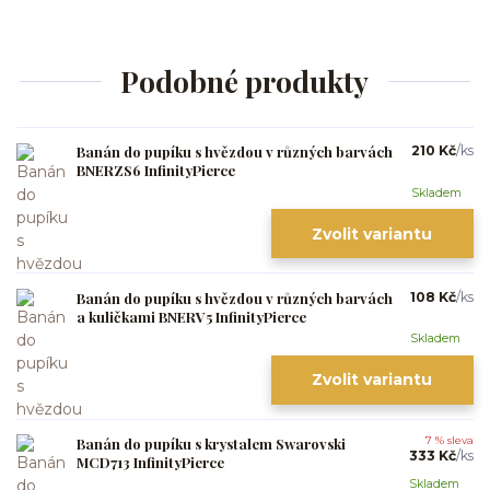
Podobné produkty
Banán do pupíku s hvězdou v různých barvách
210 Kč
/
ks
BNERZS6 InfinityPierce
Skladem
Zvolit variantu
Banán do pupíku s hvězdou v různých barvách
108 Kč
/
ks
a kuličkami BNERV5 InfinityPierce
Skladem
Zvolit variantu
Banán do pupíku s krystalem Swarovski
7 % sleva
333 Kč
/
ks
MCD713 InfinityPierce
Skladem