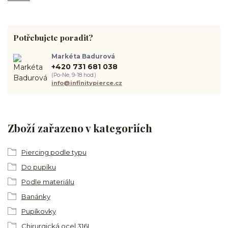
Potřebujete poradit?
Markéta Badurová
+420 731 681 038
(Po-Ne, 9-18 hod.)
info@infinitypierce.cz
Zboží zařazeno v kategoriích
Piercing podle typu
Do pupíku
Podle materiálu
Banánky
Pupíkovky
Chirurgická ocel 316L