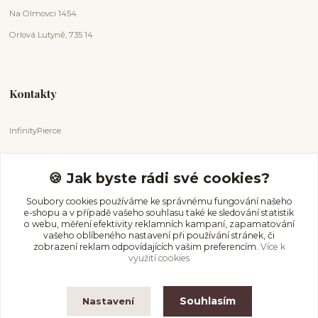
Na Olmovci 1454
Orlová Lutyně, 735 14
Kontakty
InfinityPierce
Markéta Badurová
+420 731 681 038
🍪 Jak byste rádi své cookies?
(Po-Ne, 9-18 hod.)
Soubory cookies používáme ke správnému fungování našeho
e-shopu a v případě vašeho souhlasu také ke sledování statistik
info@infinitypierce.cz
o webu, měření efektivity reklamních kampaní, zapamatování
vašeho oblíbeného nastavení při používání stránek, či
zobrazení reklam odpovídajících vašim preferencím.
Více k
využití cookies
Souhlasím
Nastavení