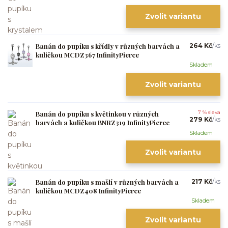
Zvolit variantu
Banán do pupíku s křídly v různých barvách a
264 Kč
/
ks
kuličkou MCDZ367 InfinityPierce
Skladem
Zvolit variantu
Banán do pupíku s květinkou v různých
7 % sleva
279 Kč
/
ks
barvách a kuličkou BNRZ319 InfinityPierce
Skladem
Zvolit variantu
Banán do pupíku s mašlí v různých barvách a
217 Kč
/
ks
kuličkou MCDZ408 InfinityPierce
Skladem
Zvolit variantu