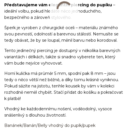
Představujeme vám elegantní piercing do pupíku
–
ideální volbu, pokud hledáte něco jednoduchého,
bezpečného a zároveň stylového.
Šperk je vyroben z chirurgické oceli – materiálu známého
svou pevností, odolností a barevnou stálostí. Nemusíte se
tedy obávat, že by se loupal, měnil barvu nebo korodoval.
Tento jedinečný piercing je dostupný v několika barevných
variantách i délkách, takže si snadno vyberete ten, který
vám bude nejvíce vyhovovat.
Horní kulička má průměr 5 mm, spodní pak 8 mm – jsou
tedy o něco větší než běžně, a díky tomu krásně vyniknou.
Pokud sázíte na jistotu, tenhle kousek by vám v kolekci
rozhodně neměl chybět. Stačí přidat do košíku a pokračovat
k platbě!
Vhodný ke každodennímu nošení, voděodolný, vysoce
snášenlivý s dlouhou životností.
Banánek/Banán/Belly vhodný do pupík/pupek