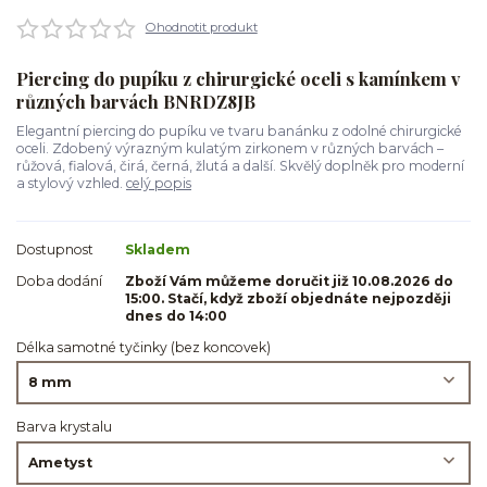
Ohodnotit produkt
Piercing do pupíku z chirurgické oceli s kamínkem v
různých barvách BNRDZ8JB
Elegantní piercing do pupíku ve tvaru banánku z odolné chirurgické
oceli. Zdobený výrazným kulatým zirkonem v různých barvách –
růžová, fialová, čirá, černá, žlutá a další. Skvělý doplněk pro moderní
a stylový vzhled.
celý popis
Dostupnost
Skladem
Doba dodání
Zboží Vám můžeme doručit již 10.08.2026 do
15:00. Stačí, když zboží objednáte nejpozději
dnes do 14:00
Délka samotné tyčinky (bez koncovek)
Barva krystalu