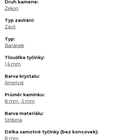
Druh kamene
Zirkon
Typ zavírání
Závit
Typ
Banánek
Tloušťka tyčinky
1,6 mm
Barva krystalu
Ametyst
Průměr kamínku
8 mm , 5 mm
Barva materiálu
Stříbrná
Délka samotné tyčinky (bez koncovek)
8 mm