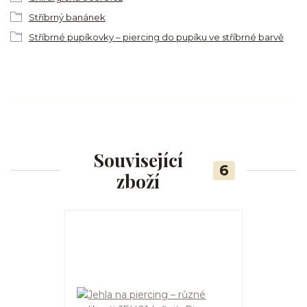
Stříbrný banánek
Stříbrné pupíkovky – piercing do pupíku ve stříbrné barvě
Související
6
zboží