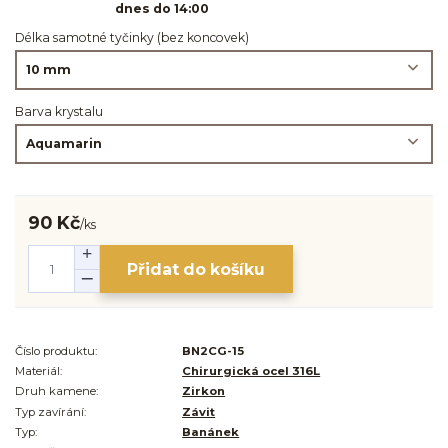
dnes do 14:00
Délka samotné tyčinky (bez koncovek)
Barva krystalu
90 Kč
/
ks
Přidat do košíku
Číslo produktu:
BN2CG-15
Materiál:
Chirurgická ocel 316L
Druh kamene:
Zirkon
Typ zavírání:
Závit
Typ:
Banánek