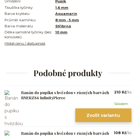
Umístění:
Pupík
Tloušťka tyčinky:
1,6 mm
Barva krystalu:
Aquamarin
Průměr kamínku:
8 mm , 5 mm
Barva materiálu:
Stříbrná
Délka samotné tyčinky (bez
10 mm
koncovek):
Hlídat cenu / dostupnost
Podobné produkty
Banán do pupíku s hvězdou v různých barvách
210 Kč
/
ks
BNERZS6 InfinityPierce
Skladem
Zvolit variantu
Banán do pupíku s hvězdou v různých barvách
108 Kč
/
ks