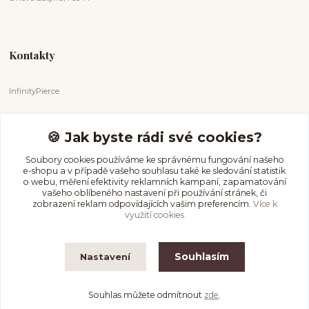
Kontakty
InfinityPierce
Markéta Badurová
+420 731 681 038
🍪 Jak byste rádi své cookies?
(Po-Ne, 9-18 hod.)
Soubory cookies používáme ke správnému fungování našeho
e-shopu a v případě vašeho souhlasu také ke sledování statistik
info@infinitypierce.cz
o webu, měření efektivity reklamních kampaní, zapamatování
vašeho oblíbeného nastavení při používání stránek, či
zobrazení reklam odpovídajících vašim preferencím.
Více k
využití cookies
Souhlasím
Nastavení
InfinityPierce
Souhlas můžete odmítnout
zde
.
Vytvořeno na
Eshop-rychle.cz