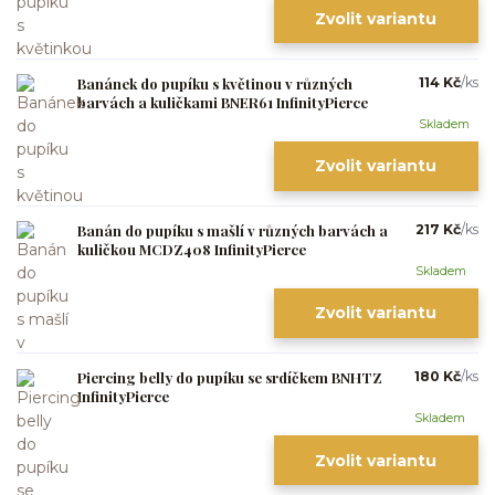
Zvolit variantu
Banánek do pupíku s květinou v různých
114 Kč
/
ks
barvách a kuličkami BNER61 InfinityPierce
Skladem
Zvolit variantu
Banán do pupíku s mašlí v různých barvách a
217 Kč
/
ks
kuličkou MCDZ408 InfinityPierce
Skladem
Zvolit variantu
Piercing belly do pupíku se srdíčkem BNHTZ
180 Kč
/
ks
InfinityPierce
Skladem
Zvolit variantu