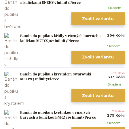
a kuličkami BNERV5 InfinityPierce
Skladem
Zvolit variantu
Banán do pupíku s křídly v různých barvách a
264 Kč
/
ks
kuličkou MCDZ367 InfinityPierce
Skladem
Zvolit variantu
Banán do pupíku s krystalem Swarovski
7 % sleva
333 Kč
/
ks
MCD713 InfinityPierce
Skladem
Zvolit variantu
Banán do pupíku s květinkou v různých
7 % sleva
279 Kč
/
ks
barvách a kuličkou BNRZ319 InfinityPierce
Skladem