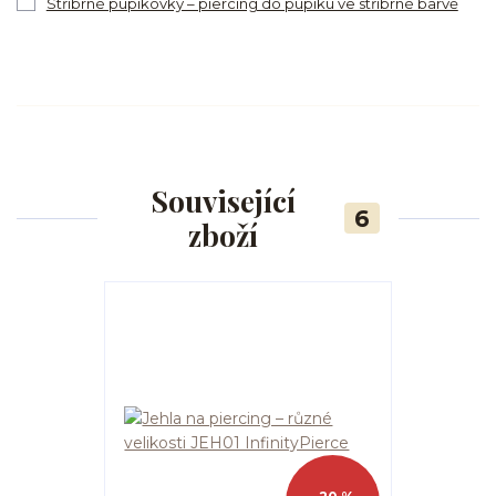
Stříbrné pupíkovky – piercing do pupíku ve stříbrné barvě
Související
6
zboží