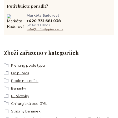
Potřebujete poradit?
Markéta Badurová
+420 731 681 038
(Po-Ne, 9-18 hod.)
info@infinitypierce.cz
Zboží zařazeno v kategoriích
Piercing podle typu
Do pupíku
Podle materiálu
Banánky
Pupíkovky
Chirurgická ocel 316L
Stříbrný banánek