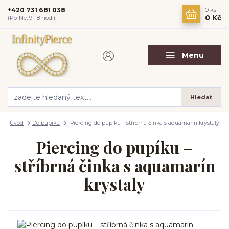
+420 731 681 038
0
ks
0 Kč
(Po-Ne, 9-18 hod.)
Menu
Hledat
Úvod
Do pupíku
Piercing do pupíku – stříbrná činka s aquamarín krystaly
Piercing do pupíku –
stříbrná činka s aquamarín
krystaly