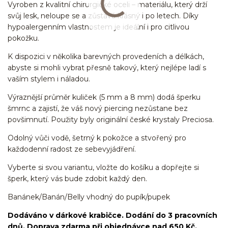
Vyroben z kvalitní chirurgické oceli – materiálu, který drží
svůj lesk, neloupe se a zůstává krásný i po letech. Díky
hypoalergenním vlastnostem je ideální i pro citlivou
pokožku.
K dispozici v několika barevných provedeních a délkách,
abyste si mohli vybrat přesně takový, který nejlépe ladí s
vaším stylem i náladou.
Výraznější průměr kuliček (5 mm a 8 mm) dodá šperku
šmrnc a zajistí, že váš nový piercing nezůstane bez
povšimnutí. Použity byly originální české krystaly Preciosa.
Odolný vůči vodě, šetrný k pokožce a stvořený pro
každodenní radost ze sebevyjádření.
Vyberte si svou variantu, vložte do košíku a dopřejte si
šperk, který vás bude zdobit každý den.
Banánek/Banán/Belly vhodný do pupík/pupek
Dodáváno v dárkové krabičce. Dodání do 3 pracovních
dnů. Doprava zdarma při objednávce nad 650 Kč.