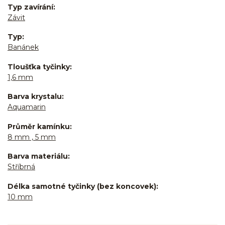
Typ zavírání
Závit
Typ
Banánek
Tloušťka tyčinky
1,6 mm
Barva krystalu
Aquamarin
Průměr kamínku
8 mm , 5 mm
Barva materiálu
Stříbrná
Délka samotné tyčinky (bez koncovek)
10 mm