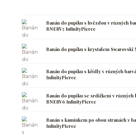
Banán do pupíku s hvězdou v různých ba
BNERV5 InfinityPierce
Banán do pupíku s krystalem Swarovski 
Banán do pupíku s křídly v různých bar
InfinityPierce
Banán do pupíku se srdíčkem v různých 
BNERV6 InfinityPierce
Banán s kamínkem po obou stranách v b
InfinityPierce