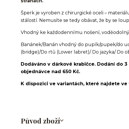
stranách.
Šperk je vyroben z chirurgické oceli – materi
stálostí. Nemusíte se tedy obávat, že by se lou
Vhodný ke každodennímu nošení, voděodolný, v
Banánek/Banán vhodný do pupík/pupek/do ucha
(bridge)/Do rtů (Lower labret)/ Do jazyka/ Do o
Dodáváno v dárkové krabičce. Dodání do 3
objednávce nad 650 Kč.
K dispozici ve variantách, které najdete ve 
Původ zboží