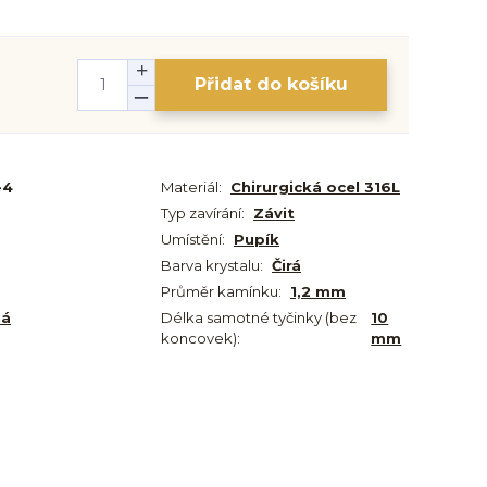
Přidat do košíku
-4
Materiál:
Chirurgická ocel 316L
Typ zavírání:
Závit
Umístění:
Pupík
Barva krystalu:
Čirá
Průměr kamínku:
1,2 mm
ná
Délka samotné tyčinky (bez
10
koncovek):
mm