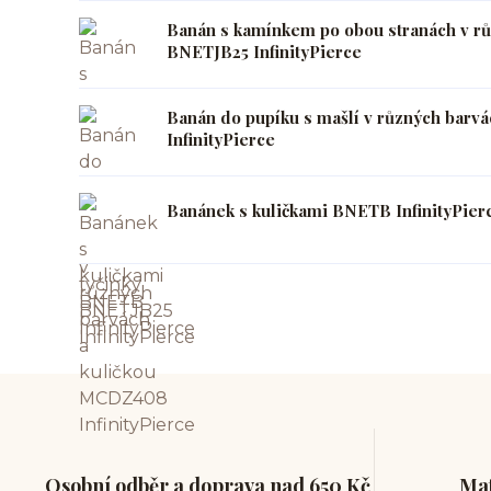
Banán s kamínkem po obou stranách v rů
BNETJB25 InfinityPierce
Banán do pupíku s mašlí v různých barv
InfinityPierce
Banánek s kuličkami BNETB InfinityPier
Osobní odběr a doprava nad 650 Kč
Mat