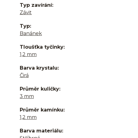
Typ zavírání
Závit
Typ
Banánek
Tloušťka tyčinky
1,2 mm
Barva krystalu
Čirá
Průměr kuličky
3 mm
Průměr kamínku
1,2 mm
Barva materiálu