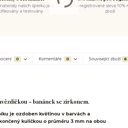
ateriály našich šperků jsou
Pro registrované sleva 10% 
tifikovány a testovány
zboží
ocení
Komentáře
Související zboží
0
0
6
 hvězdičkou – banánek se zirkonem.
íku je ozdoben květinou v barvách a
akončený kuličkou o průměru 3 mm na obou