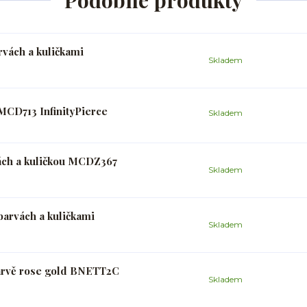
Podobné produkty
rvách a kuličkami
Skladem
MCD713 InfinityPierce
Skladem
vách a kuličkou MCDZ367
Skladem
barvách a kuličkami
Skladem
arvě rose gold BNETT2C
Skladem