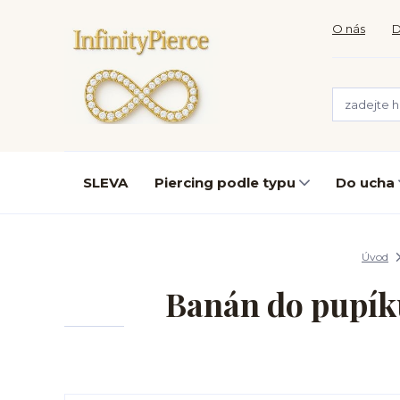
O nás
D
SLEVA
Piercing podle typu
Do ucha
Úvod
Banán do pupíku