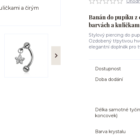
Ohodno
Banán do pupíku z c
barvách a kuličkam
Stylový piercing do pupí
Ozdobený třpytivou hvě
elegantní doplněk pro t
Dostupnost
Doba dodání
Délka samotné tyčin
koncovek)
Barva krystalu