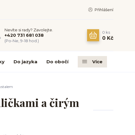
Přihlášení
Nevíte si rady? Zavolejte.
0
ks
+420 731 681 038
0 Kč
(Po-Ne, 9-18 hod.)
ky
Do jazyka
Do obočí
Více
rystalem
uličkami a čirým