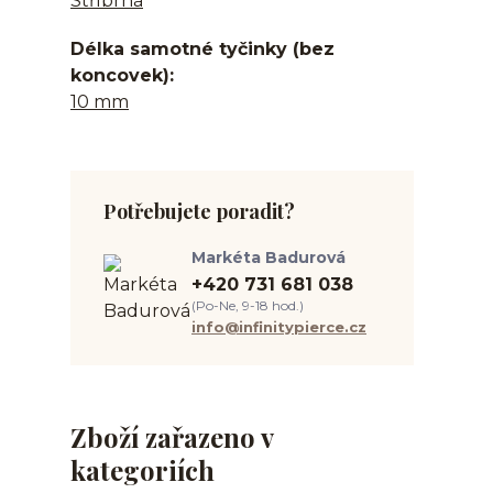
Stříbrná
Délka samotné tyčinky (bez
koncovek)
10 mm
Potřebujete poradit?
Markéta Badurová
+420 731 681 038
(Po-Ne, 9-18 hod.)
info@infinitypierce.cz
Zboží zařazeno v
kategoriích