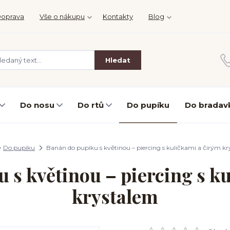
oprava
Vše o nákupu
Kontakty
Blog
Hledat
Do nosu
Do rtů
Do pupíku
Do bradav
Do pupíku
Banán do pupíku s květinou – piercing s kuličkami a čirým k
 s květinou – piercing s k
krystalem