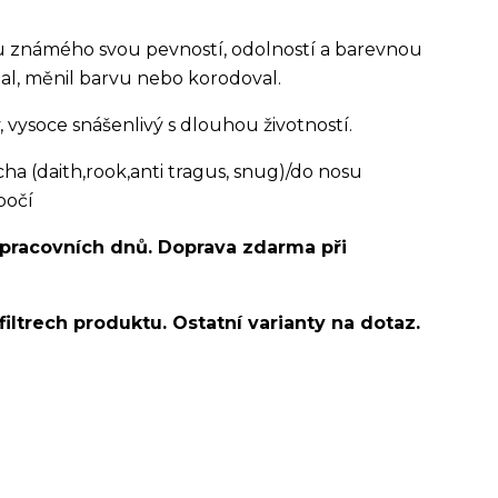
álu známého svou pevností, odolností a barevnou
pal, měnil barvu nebo korodoval.
ysoce snášenlivý s dlouhou životností.
 (daith,rook,anti tragus, snug)/do nosu
bočí
 pracovních dnů. Doprava zdarma při
filtrech produktu. Ostatní varianty na dotaz.