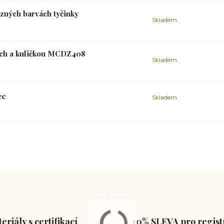
zných barvách tyčinky
Skladem
ách a kuličkou MCDZ408
Skladem
ce
Skladem
eriály s certifikací
10% SLEVA pro regis