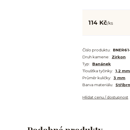
114 Kč
/
ks
Číslo produktu:
BNER61
Druh kamene:
Zirkon
Typ:
Banánek
Tloušťka tyčinky:
1,2 mm
Průměr kuličky:
3 mm
Barva materiálu:
Stříbr
Hlídat cenu / dostupnost