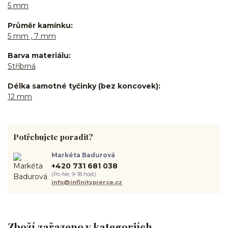
5 mm
Průměr kamínku
5 mm , 7 mm
Barva materiálu
Stříbrná
Délka samotné tyčinky (bez koncovek)
12 mm
Potřebujete poradit?
Markéta Badurová
+420 731 681 038
(Po-Ne, 9-18 hod.)
info@infinitypierce.cz
Zboží zařazeno v kategoriích