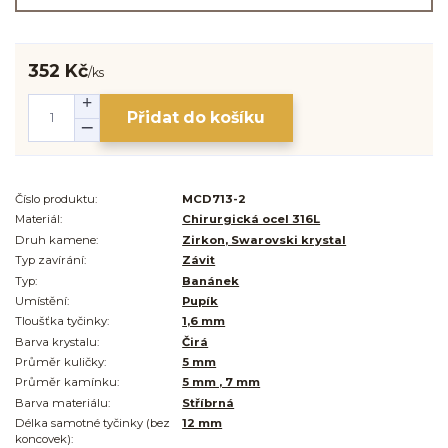
352 Kč
/
ks
Přidat do košíku
Číslo produktu:
MCD713-2
Materiál:
Chirurgická ocel 316L
Druh kamene:
Zirkon, Swarovski krystal
Typ zavírání:
Závit
Typ:
Banánek
Umístění:
Pupík
Tloušťka tyčinky:
1,6 mm
Barva krystalu:
Čirá
Průměr kuličky:
5 mm
Průměr kamínku:
5 mm , 7 mm
Barva materiálu:
Stříbrná
Délka samotné tyčinky (bez
12 mm
koncovek):