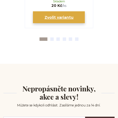
Skladem
20 Kč
/
ks
Zvolit variantu
Zv
Nepropásněte novinky,
akce a slevy!
Můžete se kdykoli odhlásit. Zasíláme jednou za 14 dní.