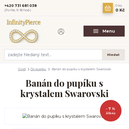
+420 731 681 038
0
ks
0 Kč
(Po-Ne, 9-18 hod.)
Menu
Hledat
Úvod
Do pupíku
Banán do pupíku s krystalem Swarovski
Banán do pupíku s
krystalem Swarovski
- 7 %
378 Kč