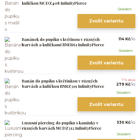
kuličkou MCDZ408 InfinityPierce
Skladem
Zvolit variantu
Banánek do pupíku s květinou v různých
114 Kč
/
ks
barvách a kuličkami BNER61 InfinityPierce
Skladem
Zvolit variantu
Banán do pupíku s květinkou v různých
7 % sleva
279 Kč
/
ks
barvách a kuličkou BNRZ319 InfinityPierce
Skladem
Zvolit variantu
Luxusní piercing do pupíku s kamínky v
330 Kč
/
ks
různých barvách MCDZ312 InfinityPierce
Skladem