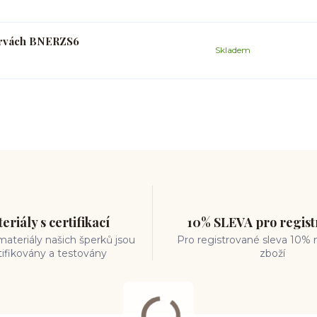
arvách BNERZS6
Skladem
eriály s certifikací
10% SLEVA pro regis
ateriály našich šperků jsou
Pro registrované sleva 10% 
tifikovány a testovány
zboží