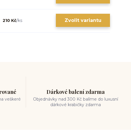
Zvolit variantu
210 Kč
/
ks
trované
Dárkové balení zdarma
na veškeré
Objednávky nad 300 Kč balíme do luxusní
dárkové krabičky zdarma