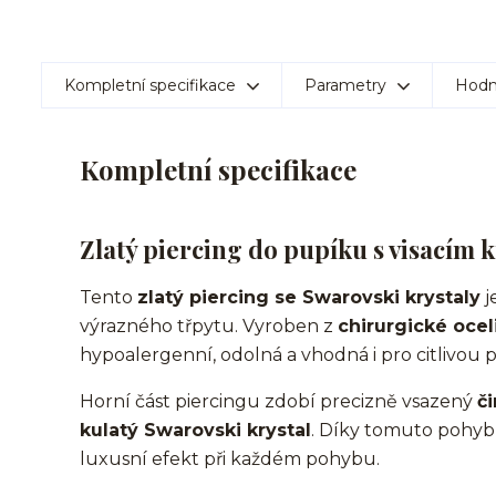
Kompletní specifikace
Parametry
Hodn
Kompletní specifikace
Zlatý piercing do pupíku s visacím 
Tento
zlatý piercing se Swarovski krystaly
j
výrazného třpytu. Vyroben z
chirurgické oce
hypoalergenní, odolná a vhodná i pro citlivou 
Horní část piercingu zdobí precizně vsazený
či
kulatý Swarovski krystal
. Díky tomuto pohybl
luxusní efekt při každém pohybu.