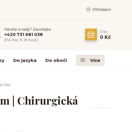
Přihlášení
Nevíte si rady? Zavolejte.
0
ks
+420 731 681 038
0 Kč
(Po-Ne, 9-18 hod.)
ky
Do jazyka
Do obočí
Více
el 316L
em | Chirurgická