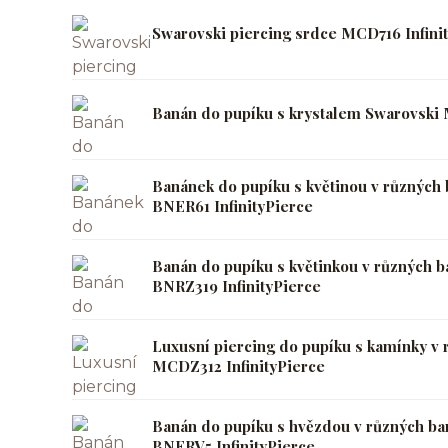
Swarovski piercing srdce MCD716 Infini
Banán do pupíku s krystalem Swarovski 
Banánek do pupíku s květinou v různých 
BNER61 InfinityPierce
Banán do pupíku s květinkou v různých b
BNRZ319 InfinityPierce
Luxusní piercing do pupíku s kamínky v
MCDZ312 InfinityPierce
Banán do pupíku s hvězdou v různých ba
BNERV5 InfinityPierce