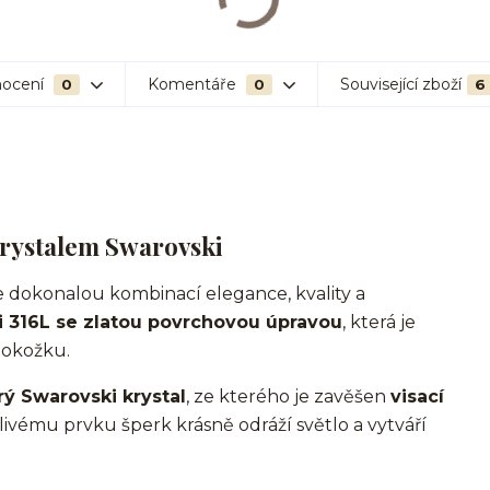
ocení
Komentáře
Související zboží
0
0
6
krystalem Swarovski
e dokonalou kombinací elegance, kvality a
li 316L se zlatou povrchovou úpravou
, která je
pokožku.
rý Swarovski krystal
, ze kterého je zavěšen
visací
ivému prvku šperk krásně odráží světlo a vytváří