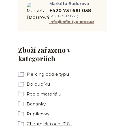
Markéta Badurová
+420 731 681 038
(Po-Ne, 9-18 hod.)
info@infinitypierce.cz
Zboží zařazeno v
kategoriích
Piercing podle typu
Do pupíku
Podle materiálu
Banánky
Pupíkovky
Chirurgická ocel 316L