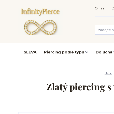
O nás
D
SLEVA
Piercing podle typu
Do ucha
Úvod
Zlatý piercing 