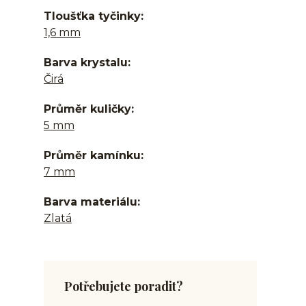
Tloušťka tyčinky
1,6 mm
Barva krystalu
Čirá
Průměr kuličky
5 mm
Průměr kamínku
7 mm
Barva materiálu
Zlatá
Potřebujete poradit?