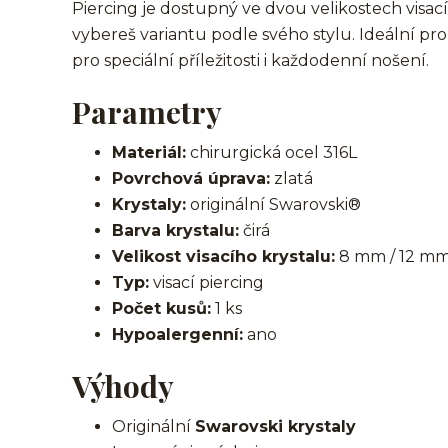
Piercing je dostupný ve dvou velikostech visac
vybereš variantu podle svého stylu. Ideální pr
pro speciální příležitosti i každodenní nošení.
Parametry
Materiál:
chirurgická ocel 316L
Povrchová úprava:
zlatá
Krystaly:
originální Swarovski®
Barva krystalu:
čirá
Velikost visacího krystalu:
8 mm / 12 m
Typ:
visací piercing
Počet kusů:
1 ks
Hypoalergenní:
ano
Výhody
Originální
Swarovski krystaly