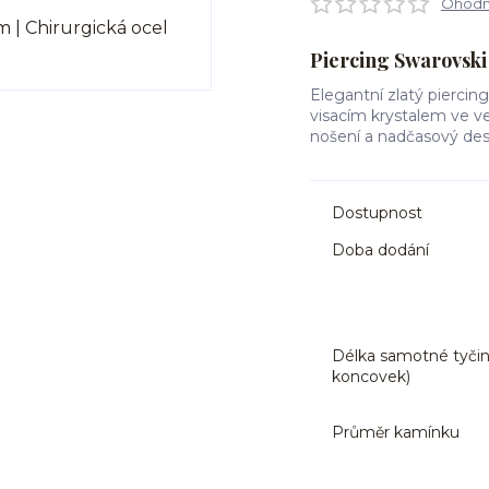
Ohodno
Piercing Swarovski –
Elegantní zlatý piercin
visacím krystalem ve v
nošení a nadčasový de
Dostupnost
Doba dodání
Délka samotné tyčin
koncovek)
Průměr kamínku