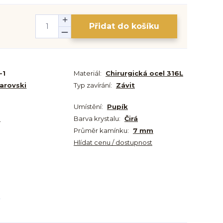
Přidat do košíku
-1
Materiál:
Chirurgická ocel 316L
arovski
Typ zavírání:
Závit
Umístění:
Pupík
m
Barva krystalu:
Čirá
Průměr kamínku:
7 mm
Hlídat cenu / dostupnost