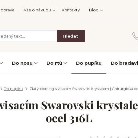
oprava
Vše o nákupu
Kontakty
Blog
Hledat
Do nosu
Do rtů
Do pupíku
Do bradav
Do pupíku
Zlatý piercing s visacím Swarovski krystalem | Chirurgická oc
s visacím Swarovski krystal
ocel 316L