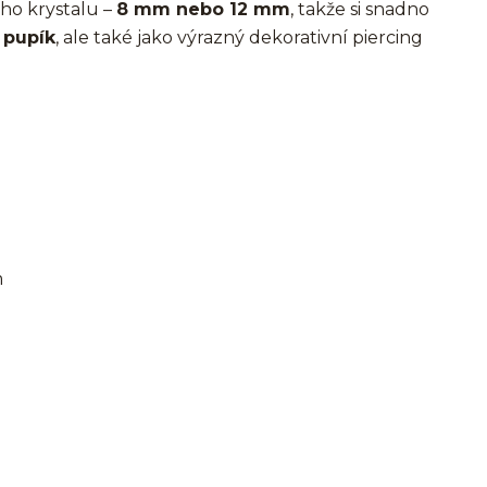
ího krystalu –
8 mm nebo 12 mm
, takže si snadno
o
pupík
, ale také jako výrazný dekorativní piercing
m