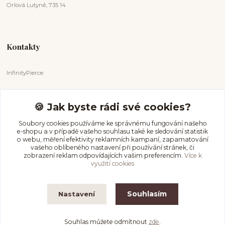
Orlová Lutyně, 735 14
Kontakty
InfinityPierce
Markéta Badurová
+420 731 681 038
🍪 Jak byste rádi své cookies?
(Po-Ne, 9-18 hod.)
Soubory cookies používáme ke správnému fungování našeho
e-shopu a v případě vašeho souhlasu také ke sledování statistik
info@infinitypierce.cz
o webu, měření efektivity reklamních kampaní, zapamatování
vašeho oblíbeného nastavení při používání stránek, či
zobrazení reklam odpovídajících vašim preferencím.
Více k
využití cookies
Souhlasím
Nastavení
InfinityPierce
Souhlas můžete odmítnout
zde
.