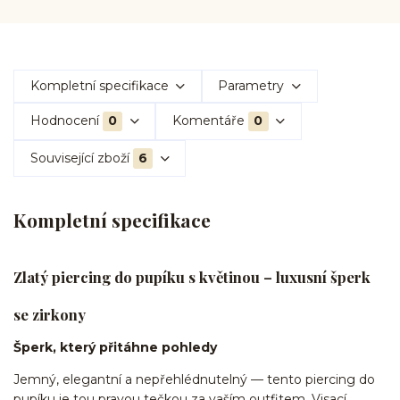
Kompletní specifikace
Parametry
Hodnocení
0
Komentáře
0
Související zboží
6
Kompletní specifikace
Zlatý piercing do pupíku s květinou – luxusní šperk
se zirkony
Šperk, který přitáhne pohledy
Jemný, elegantní a nepřehlédnutelný — tento piercing do
pupíku je tou pravou tečkou za vaším outfitem. Visací