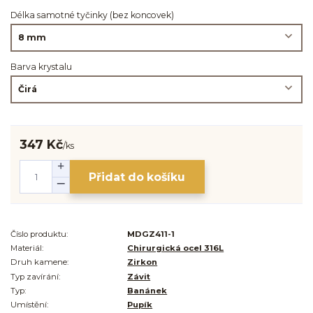
Délka samotné tyčinky (bez koncovek)
Barva krystalu
347 Kč
/
ks
Přidat do košíku
Číslo produktu:
MDGZ411-1
Materiál:
Chirurgická ocel 316L
Druh kamene:
Zirkon
Typ zavírání:
Závit
Typ:
Banánek
Umístění:
Pupík