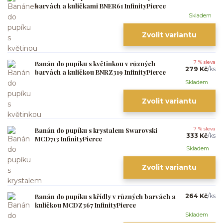
barvách a kuličkami BNER61 InfinityPierce
Skladem
Zvolit variantu
Banán do pupíku s květinkou v různých
7 % sleva
279 Kč
/
ks
barvách a kuličkou BNRZ319 InfinityPierce
Skladem
Zvolit variantu
Banán do pupíku s krystalem Swarovski
7 % sleva
333 Kč
/
ks
MCD713 InfinityPierce
Skladem
Zvolit variantu
Banán do pupíku s křídly v různých barvách a
264 Kč
/
ks
kuličkou MCDZ367 InfinityPierce
Skladem