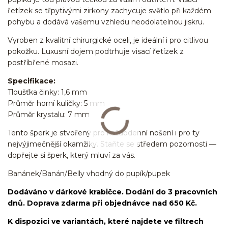
řetízek se třpytivými zirkony zachycuje světlo při každém
pohybu a dodává vašemu vzhledu neodolatelnou jiskru.
Vyroben z kvalitní chirurgické oceli, je ideální i pro citlivou
pokožku. Luxusní dojem podtrhuje visací řetízek z
postříbřené mosazi.
Specifikace:
Tloušťka činky: 1,6 mm
Průměr horní kuličky: 5 mm
Průměr krystalu: 7 mm
Tento šperk je stvořený pro každodenní nošení i pro ty
nejvýjimečnější okamžiky. Staňte se středem pozornosti —
dopřejte si šperk, který mluví za vás.
Banánek/Banán/Belly vhodný do pupík/pupek
Dodáváno v dárkové krabičce. Dodání do 3 pracovních
dnů. Doprava zdarma při objednávce nad 650 Kč.
K dispozici ve variantách, které najdete ve filtrech