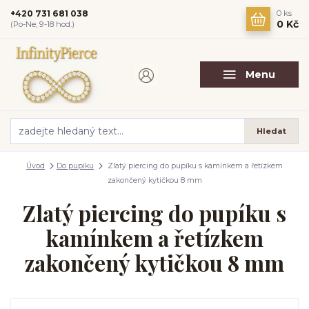
+420 731 681 038
0
ks
0 Kč
(Po-Ne, 9-18 hod.)
Menu
Hledat
Úvod
Do pupíku
Zlatý piercing do pupíku s kamínkem a řetízkem
zakončený kytičkou 8 mm
Zlatý piercing do pupíku s
kamínkem a řetízkem
zakončený kytičkou 8 mm