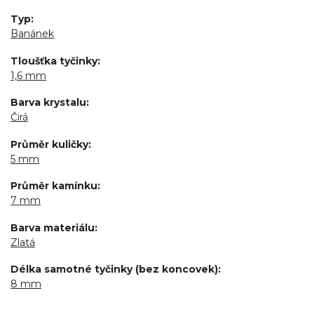
Typ
Banánek
Tloušťka tyčinky
1,6 mm
Barva krystalu
Čirá
Průměr kuličky
5 mm
Průměr kamínku
7 mm
Barva materiálu
Zlatá
Délka samotné tyčinky (bez koncovek)
8 mm