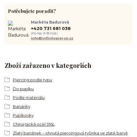
Potřebujete poradit?
Markéta Badurová
+420 731 681 038
(Po-Ne, 9-18 hod.)
info@infinitypierce.cz
Zboží zařazeno v kategoriích
Piercing podle typu
Do pupíku
Podle materiálu
Banánky
Pupíkovky
Chirurgická ocel 316L
Zlatý banánek – ohnutá piercingová tyčinka ve zlaté barvě