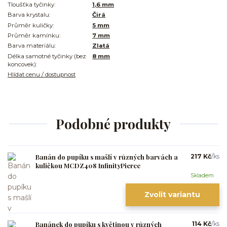
Tloušťka tyčinky:
1,6 mm
Barva krystalu:
Čirá
Průměr kuličky:
5 mm
Průměr kamínku:
7 mm
Barva materiálu:
Zlatá
Délka samotné tyčinky (bez
8 mm
koncovek):
Hlídat cenu / dostupnost
Podobné produkty
Banán do pupíku s mašlí v různých barvách a
217 Kč
/
ks
kuličkou MCDZ408 InfinityPierce
Skladem
Zvolit variantu
Banánek do pupíku s květinou v různých
114 Kč
/
ks