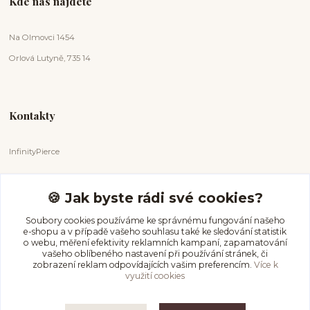
Kde nás najdete
Na Olmovci 1454
Orlová Lutyně, 735 14
Kontakty
InfinityPierce
Markéta Badurová
+420 731 681 038
🍪 Jak byste rádi své cookies?
(Po-Ne, 9-18 hod.)
Soubory cookies používáme ke správnému fungování našeho
e-shopu a v případě vašeho souhlasu také ke sledování statistik
info@infinitypierce.cz
o webu, měření efektivity reklamních kampaní, zapamatování
vašeho oblíbeného nastavení při používání stránek, či
zobrazení reklam odpovídajících vašim preferencím.
Více k
využití cookies