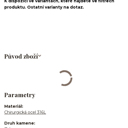
K dispozici ve variantách, které najdete ve filtrech
produktu. Ostatní varianty na dotaz.
nosovka/piercing do nosu/nose stud/nose screw/nose
bone/nostril/septum/chirurgická ocel/316L
Původ zboží
Parametry
Materiál
Chirurgická ocel 316L
Druh kamene