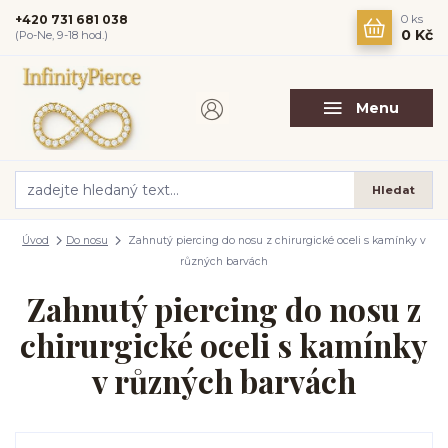
+420 731 681 038
0
ks
0 Kč
(Po-Ne, 9-18 hod.)
Menu
Hledat
Úvod
Do nosu
Zahnutý piercing do nosu z chirurgické oceli s kamínky v
různých barvách
Zahnutý piercing do nosu z
chirurgické oceli s kamínky
v různých barvách