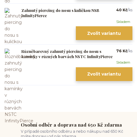
Zahnutý piercing do nosu s kuličkou NSB
40 Kč
/
ks
InfinityPierce
Skladem
Zvolit variantu
Různěbarevný zahnutý piercing do nosu s
76 Kč
/
ks
kamínky v různých barvách NSTC InfinityPierce
Skladem
Zvolit variantu
Osobní odběr a doprava nad 650 Kč zdarma
V případě osobního odběru a nebo nákupu nad 650 Kč
máte dopravu od nás zdarma