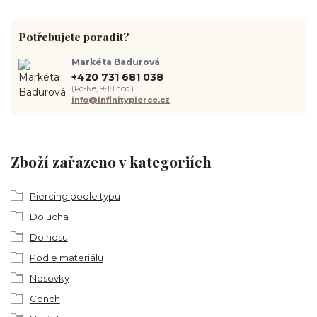
Potřebujete poradit?
Markéta Badurová
+420 731 681 038
(Po-Ne, 9-18 hod.)
info@infinitypierce.cz
Zboží zařazeno v kategoriích
Piercing podle typu
Do ucha
Do nosu
Podle materiálu
Nosovky
Conch