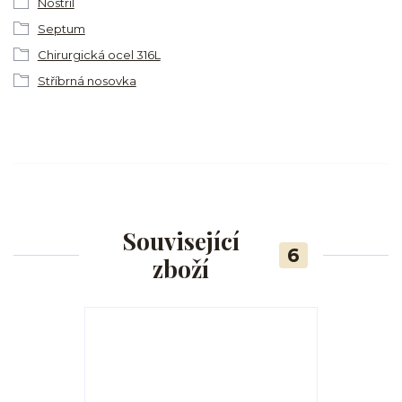
Nostril
Septum
Chirurgická ocel 316L
Stříbrná nosovka
Související
6
zboží