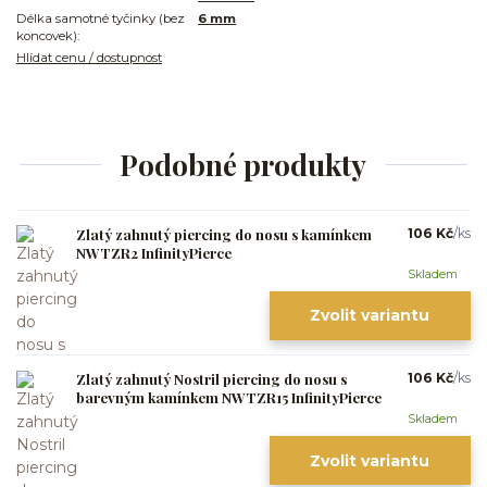
Délka samotné tyčinky (bez
6 mm
koncovek):
Hlídat cenu / dostupnost
Podobné produkty
Zlatý zahnutý piercing do nosu s kamínkem
106 Kč
/
ks
NWTZR2 InfinityPierce
Skladem
Zvolit variantu
Zlatý zahnutý Nostril piercing do nosu s
106 Kč
/
ks
barevným kamínkem NWTZR15 InfinityPierce
Skladem
Zvolit variantu