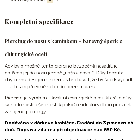
Kompletní specifikace
Piercing do nosu s kamínkem – barevný šperk z
chirurgické oceli
Aby bylo možné tento piercing bezpečně nasadit, je
potřeba jej do nosu jemně „našroubovat“. Díky tomuto
chytrému designu se nemusíte obávat, že by šperk vypadl
— a to ani při rýmě nebo drobném nárazu.
Piercing je vyroben z kvalitní chirurgické oceli, která je díky
své odolnosti a šetrnosti k pokožce ideální volbou pro zcela
zahojené piercingy.
Dodáváno v dárkové krabičce. Dodání do 3 pracovních
dnů. Doprava zdarma při objednávce nad 650 Kč.