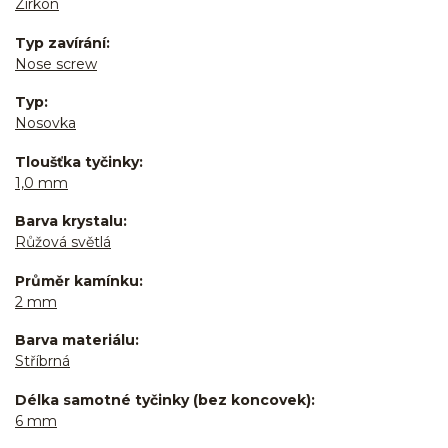
Zirkon
Typ zavírání
Nose screw
Typ
Nosovka
Tloušťka tyčinky
1,0 mm
Barva krystalu
Růžová světlá
Průměr kamínku
2 mm
Barva materiálu
Stříbrná
Délka samotné tyčinky (bez koncovek)
6 mm