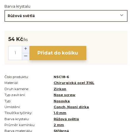
Barva krystalu
54 Kč
/
ks
Přidat do košíku
Číslo produktu:
NSC18-6
Materiál:
Chirurgická ocel 316L
Druh kamene:
Zirkon
Typ zavírání:
Nose screw
Typ:
Nosovka
Umístění:
Conch, Nosní dírka
Tloušťka tyčinky:
1,0 mm
Barva krystalu:
Růžová světlá
Průměr kamínku:
2 mm
Barva materiálu:
Stříbrná