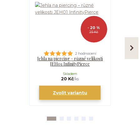
- 20 %
25 Kč
2 hodnocení
Jehla na piercing – různé velikosti
Kanyla
JEH01 InfinityPierce
I
Skladem
20 Kč
/
ks
Zvolit variantu
Zv