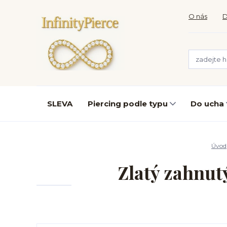
O nás
D
SLEVA
Piercing podle typu
Do ucha
Úvod
Zlatý zahnu