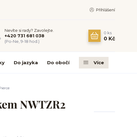
Přihlášení
Nevíte si rady? Zavolejte.
0
ks
+420 731 681 038
0 Kč
(Po-Ne, 9-18 hod.)
ky
Do jazyka
Do obočí
Více
ierce
ínkem NWTZR2