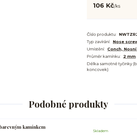
106 Kč
/
ks
Číslo produktu:
NWTZR
Typ zavírání:
Nose scre
Umístění:
Conch, Nosní
Průměr kamínku:
2 mm
Délka samotné tyčinky (
koncovek):
Podobné produkty
 s barevným kamínkem
Skladem