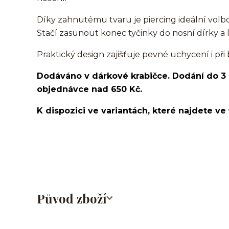
Díky zahnutému tvaru je piercing ideální volbo
Stačí zasunout konec tyčinky do nosní dírky 
Praktický design zajišťuje pevné uchycení i př
Dodáváno v dárkové krabičce. Dodání do 3
objednávce nad 650 Kč.
K dispozici ve variantách, které najdete ve 
nosovka/piercing do nosu/nose stud/nose screw/nos
Původ zboží