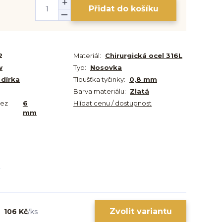
Přidat do košíku
2
Materiál:
Chirurgická ocel 316L
w
Typ:
Nosovka
 dírka
Tloušťka tyčinky:
0,8 mm
Barva materiálu:
Zlatá
bez
6
Hlídat cenu / dostupnost
mm
Zvolit variantu
106 Kč
/
ks