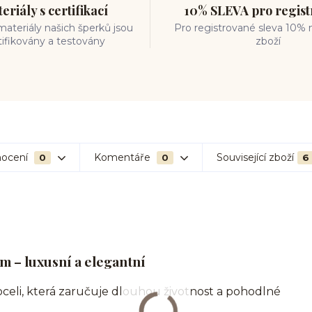
eriály s certifikací
10% SLEVA pro regis
ateriály našich šperků jsou
Pro registrované sleva 10% 
tifikovány a testovány
zboží
ocení
Komentáře
Související zboží
0
0
6
m – luxusní a elegantní
oceli, která zaručuje dlouhou životnost a pohodlné