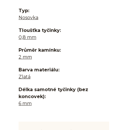
Typ
Nosovka
Tloušťka tyčinky
0,8 mm
Průměr kamínku
2 mm
Barva materiálu
Zlatá
Délka samotné tyčinky (bez
koncovek)
6 mm