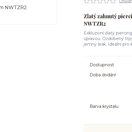
Ohodno
Zlatý zahnutý pierc
NWTZR2
Exkluzivní zlatý pierci
úpravou. Ozdobený třp
jemný lesk. Ideální pro 
Dostupnost
Doba dodání
Barva krystalu