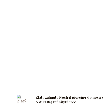
Zlatý zahnutý Nostril piercing do nosu
NWTZR15 InfinityPierce