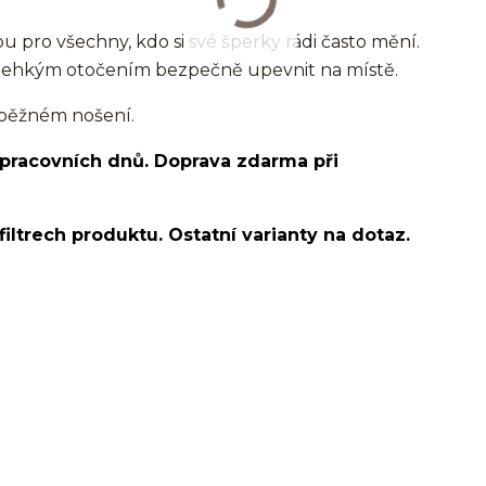
u pro všechny, kdo si své šperky rádi často mění.
a lehkým otočením bezpečně upevnit na místě.
i běžném nošení.
 pracovních dnů. Doprava zdarma při
filtrech produktu. Ostatní varianty na dotaz.
e bone/nostril/septum/chirurgická ocel/316L