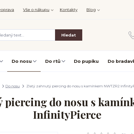
oprava
Vše o nákupu
Kontakty
Blog
Hledat
Do nosu
Do rtů
Do pupíku
Do bradav
Do nosu
Zlatý zahnutý piercing do nosu s kamínkem NWTZR2 InfinityP
tý piercing do nosu s kam
InfinityPierce