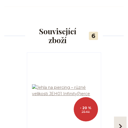
Související
6
zboží
- 20 %
25 Kč