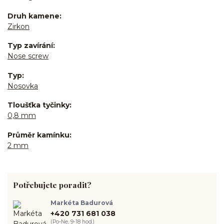
Druh kamene
Zirkon
Typ zavírání
Nose screw
Typ
Nosovka
Tloušťka tyčinky
0,8 mm
Průměr kamínku
2 mm
Potřebujete poradit?
Markéta Badurová
+420 731 681 038
(Po-Ne, 9-18 hod.)