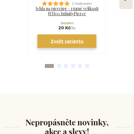
2 hodnocení
Jehla na piercing – různé velikosti
Kanyla
JEH01 InfinityPierce
I
Skladem
20 Kč
/
ks
Zvolit variantu
Zv
Nepropásněte novinky,
akce a slevy!