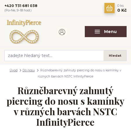
+420 731 681 038
0
ks
0 Kč
(Po-Ne, 9-18 hod.)
Menu
Hledat
Úvod
Do nosu
Různěbarevný zahnutý piercing do nosu s kamínky v
různých barvách NSTC InfinityPierce
Různěbarevný zahnutý
piercing do nosu s kamínky
v různých barvách NSTC
InfinityPierce