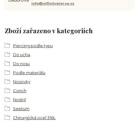
info@infinitypierce.cz
Zboží zařazeno v kategoriích
Piercing podle typu
Do ucha
Do nosu
Podle materiálu
Nosovky
Conch
Nostril
Septum
Chirurgická ocel 316L