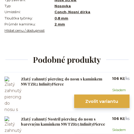
Typ:
Nosovka
Umístění:
Conch, Nosní dírka
Tloušťka tyčinky:
0,8 mm
Průměr kamínku:
2 mm
Hlídat cenu / dostupnost
Podobné produkty
Zlatý zahnutý piercing do nosu s kamínkem
106 Kč
/
ks
NWTZR2 InfinityPierce
Skladem
Zvolit variantu
Zlatý zahnutý Nostril piercing do nosu s
106 Kč
/
ks
barevným kamínkem NWTZR15 InfinityPierce
Skladem