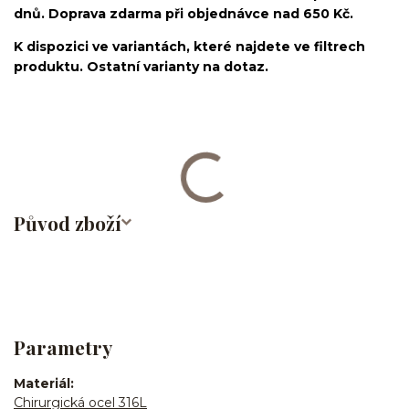
dnů. Doprava zdarma při objednávce nad 650 Kč.
K dispozici ve variantách, které najdete ve filtrech
produktu. Ostatní varianty na dotaz.
nosovka/piercing do nosu/nose stud/nose screw/nose
bone/nostril/septum/chirurgická ocel/316L
Původ zboží
Parametry
Materiál
Chirurgická ocel 316L