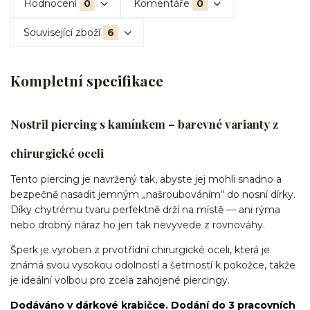
Hodnocení
0
Komentáře
0
Související zboží
6
Kompletní specifikace
Nostril piercing s kamínkem – barevné varianty z
chirurgické oceli
Tento piercing je navržený tak, abyste jej mohli snadno a
bezpečně nasadit jemným „našroubováním“ do nosní dírky.
Díky chytrému tvaru perfektně drží na místě — ani rýma
nebo drobný náraz ho jen tak nevyvede z rovnováhy.
Šperk je vyroben z prvotřídní chirurgické oceli, která je
známá svou vysokou odolností a šetrností k pokožce, takže
je ideální volbou pro zcela zahojené piercingy.
Dodáváno v dárkové krabičce. Dodání do 3 pracovních