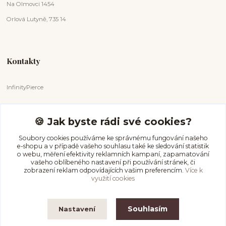
Na Olmovci 1454
Orlová Lutyně, 735 14
Kontakty
InfinityPierce
Markéta Badurová
+420 731 681 038
🍪 Jak byste rádi své cookies?
(Po-Ne, 9-18 hod.)
Soubory cookies používáme ke správnému fungování našeho
e-shopu a v případě vašeho souhlasu také ke sledování statistik
info@infinitypierce.cz
o webu, měření efektivity reklamních kampaní, zapamatování
vašeho oblíbeného nastavení při používání stránek, či
zobrazení reklam odpovídajících vašim preferencím.
Více k
využití cookies
Souhlasím
Nastavení