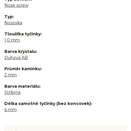
Nose screw
Typ
Nosovka
Tloušťka tyčinky
1,0 mm
Barva krystalu
Duhová AB
Průměr kamínku
2 mm
Barva materiálu
Stříbrná
Délka samotné tyčinky (bez koncovek)
6 mm