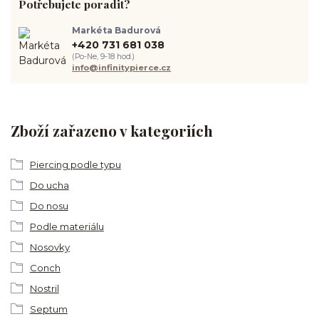
Potřebujete poradit?
Markéta Badurová
+420 731 681 038
(Po-Ne, 9-18 hod.)
info@infinitypierce.cz
Zboží zařazeno v kategoriích
Piercing podle typu
Do ucha
Do nosu
Podle materiálu
Nosovky
Conch
Nostril
Septum