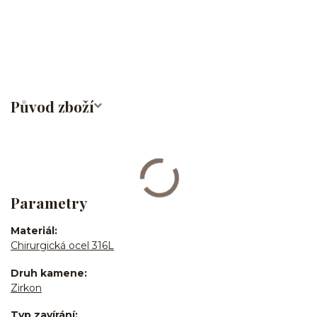
nosovka/piercing do nosu/nose stud/nose screw/nose
bone/nostril/septum/chirurgická ocel/316L
Původ zboží
Parametry
Materiál
Chirurgická ocel 316L
Druh kamene
Zirkon
Typ zavírání