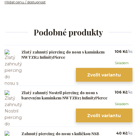
Hlídat cenu / dostupnost
Podobné produkty
Zlatý zahnutý piercing do nosu s kamínkem
106 Kč
/
ks
NWTZR2 InfinityPierce
Skladem
Zvolit variantu
Zlatý zahnutý Nostril piercing do nosu s
106 Kč
/
ks
barevným kamínkem NWTZR15 InfinityPierce
Skladem
Zvolit variantu
Zahnutý piercing do nosu s kuličkou NSB
40 Kč
/
ks