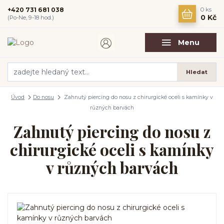
+420 731 681 038
0
ks
0 Kč
(Po-Ne, 9-18 hod.)
Menu
Hledat
Úvod
Do nosu
Zahnutý piercing do nosu z chirurgické oceli s kamínky v
různých barvách
Zahnutý piercing do nosu z
chirurgické oceli s kamínky
v různých barvách