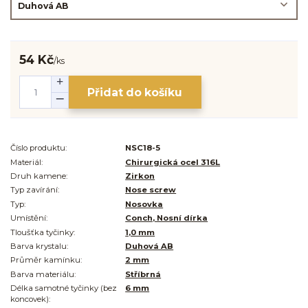
54 Kč
/
ks
Přidat do košíku
Číslo produktu:
NSC18-5
Materiál:
Chirurgická ocel 316L
Druh kamene:
Zirkon
Typ zavírání:
Nose screw
Typ:
Nosovka
Umístění:
Conch, Nosní dírka
Tloušťka tyčinky:
1,0 mm
Barva krystalu:
Duhová AB
Průměr kamínku:
2 mm
Barva materiálu:
Stříbrná
Délka samotné tyčinky (bez
6 mm
koncovek):