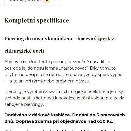
Kompletní specifikace
Piercing do nosu s kamínkem – barevný šperk z
chirurgické oceli
Aby bylo možné tento piercing bezpečně nasadit, je
potřeba jej do nosu jemně „našroubovat“. Díky tomuto
chytrému designu se nemusíte obávat, že by šperk vypadl
— a to ani při rýmě nebo drobném nárazu.
Piercing je vyroben z kvalitní chirurgické oceli, která je díky
své odolnosti a šetrnosti k pokožce ideální volbou pro zcela
zahojené piercingy.
Dodáváno v dárkové krabičce. Dodání do 3 pracovních
dnů. Doprava zdarma při objednávce nad 650 Kč.