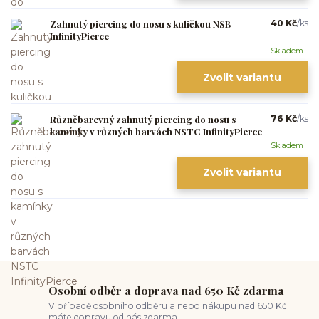
Zahnutý piercing do nosu s kuličkou NSB
40 Kč
/
ks
InfinityPierce
Skladem
Zvolit variantu
Různěbarevný zahnutý piercing do nosu s
76 Kč
/
ks
kamínky v různých barvách NSTC InfinityPierce
Skladem
Zvolit variantu
Osobní odběr a doprava nad 650 Kč zdarma
V případě osobního odběru a nebo nákupu nad 650 Kč
máte dopravu od nás zdarma