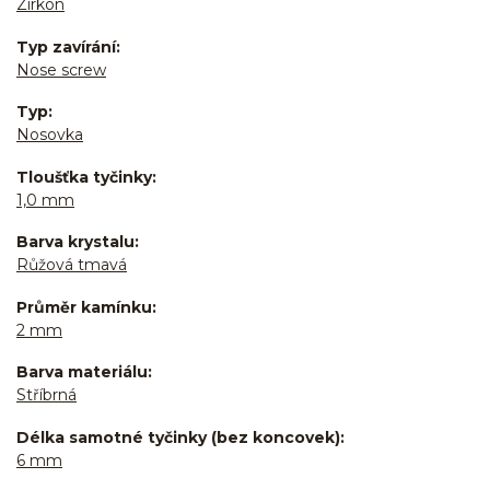
Zirkon
Typ zavírání
Nose screw
Typ
Nosovka
Tloušťka tyčinky
1,0 mm
Barva krystalu
Růžová tmavá
Průměr kamínku
2 mm
Barva materiálu
Stříbrná
Délka samotné tyčinky (bez koncovek)
6 mm