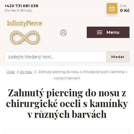
+420 731 681 038
0
ks
0 Kč
(Po-Ne, 9-18 hod.)
Menu
Hledat
Úvod
Do nosu
Zahnutý piercing do nosu z chirurgické oceli s kamínky v
různých barvách
Zahnutý piercing do nosu z
chirurgické oceli s kamínky
v různých barvách