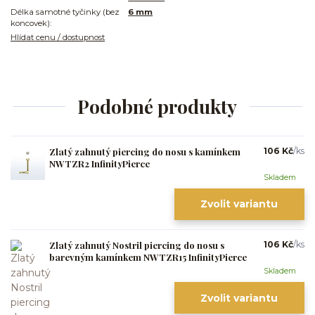
Délka samotné tyčinky (bez
6 mm
koncovek):
Hlídat cenu / dostupnost
Podobné produkty
Zlatý zahnutý piercing do nosu s kamínkem
106 Kč
/
ks
NWTZR2 InfinityPierce
Skladem
Zvolit variantu
Zlatý zahnutý Nostril piercing do nosu s
106 Kč
/
ks
barevným kamínkem NWTZR15 InfinityPierce
Skladem
Zvolit variantu