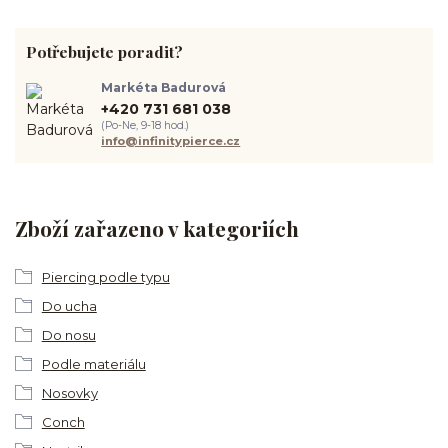
Potřebujete poradit?
Markéta Badurová
+420 731 681 038
(Po-Ne, 9-18 hod.)
info@infinitypierce.cz
Zboží zařazeno v kategoriích
Piercing podle typu
Do ucha
Do nosu
Podle materiálu
Nosovky
Conch