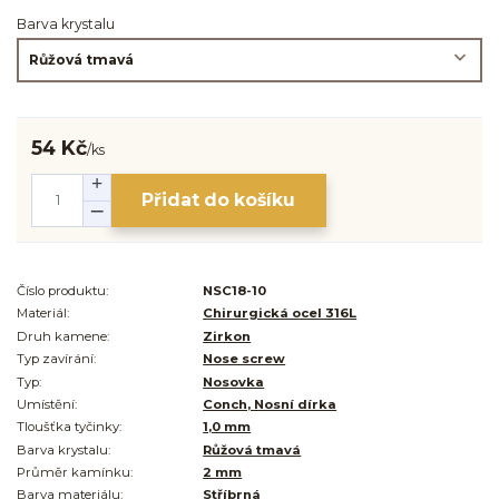
Barva krystalu
54 Kč
/
ks
Přidat do košíku
Číslo produktu:
NSC18-10
Materiál:
Chirurgická ocel 316L
Druh kamene:
Zirkon
Typ zavírání:
Nose screw
Typ:
Nosovka
Umístění:
Conch, Nosní dírka
Tloušťka tyčinky:
1,0 mm
Barva krystalu:
Růžová tmavá
Průměr kamínku:
2 mm
Barva materiálu:
Stříbrná