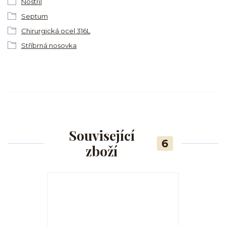
Nostril
Septum
Chirurgická ocel 316L
Stříbrná nosovka
Související
6
zboží