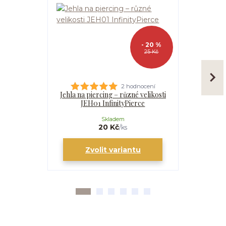
- 20 %
25 Kč
2 hodnocení
Jehla na piercing – různé velikosti
Kanyla
JEH01 InfinityPierce
I
Skladem
20 Kč
/
ks
Zvolit variantu
Zv