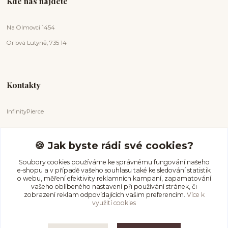
Kde nás najdete
Na Olmovci 1454
Orlová Lutyně, 735 14
Kontakty
InfinityPierce
Markéta Badurová
+420 731 681 038
🍪 Jak byste rádi své cookies?
(Po-Ne, 9-18 hod.)
Soubory cookies používáme ke správnému fungování našeho
e-shopu a v případě vašeho souhlasu také ke sledování statistik
info@infinitypierce.cz
o webu, měření efektivity reklamních kampaní, zapamatování
vašeho oblíbeného nastavení při používání stránek, či
zobrazení reklam odpovídajících vašim preferencím.
Více k
využití cookies