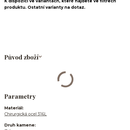
K dispozici ve variantách, které najdete ve filtrech
produktu. Ostatní varianty na dotaz.
nosovka/piercing do nosu/nose stud/nose screw/nose
bone/nostril/septum/chirurgická ocel/316L
Původ zboží
Parametry
Materiál
Chirurgická ocel 316L
Druh kamene