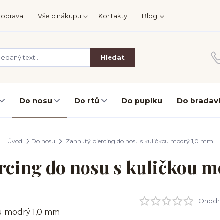
oprava
Vše o nákupu
Kontakty
Blog
Hledat
Do nosu
Do rtů
Do pupíku
Do bradav
Úvod
Do nosu
Zahnutý piercing do nosu s kuličkou modrý 1,0 mm
rcing do nosu s kuličkou 
Ohodno