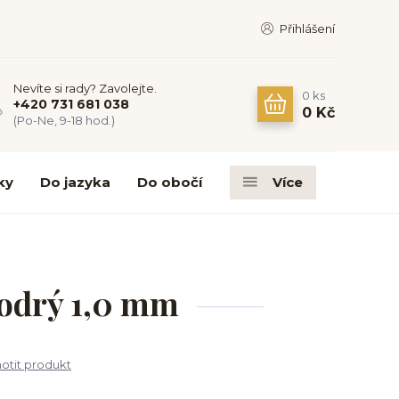
Přihlášení
Nevíte si rady? Zavolejte.
0
ks
+420 731 681 038
0 Kč
(Po-Ne, 9-18 hod.)
ky
Do jazyka
Do obočí
Více
modrý 1,0 mm
tit produkt