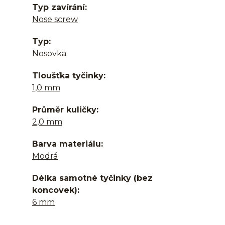
Typ zavírání
Nose screw
Typ
Nosovka
Tloušťka tyčinky
1,0 mm
Průměr kuličky
2,0 mm
Barva materiálu
Modrá
Délka samotné tyčinky (bez
koncovek)
6 mm