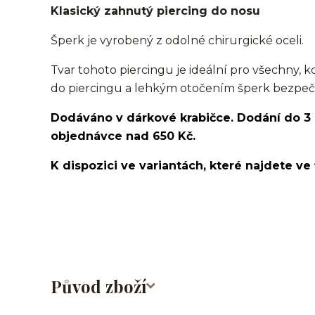
Klasický zahnutý piercing do nosu
Šperk je vyrobený z odolné chirurgické oceli.
Tvar tohoto piercingu je ideální pro všechny, k
do piercingu a lehkým otočením šperk bezpečn
Dodáváno v dárkové krabičce. Dodání do 3
objednávce nad 650 Kč.
K dispozici ve variantách, které najdete ve 
nosovka/piercing do nosu/nose stud/nose screw/nose bone/
Původ zboží