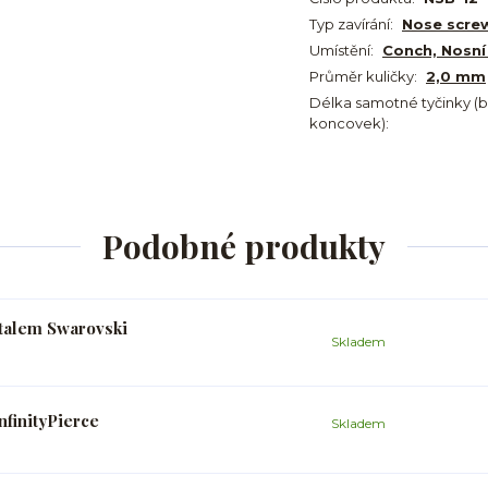
Typ zavírání:
Nose scre
Umístění:
Conch, Nosní
Průměr kuličky:
2,0 mm
Délka samotné tyčinky (
koncovek):
Podobné produkty
stalem Swarovski
Skladem
finityPierce
Skladem