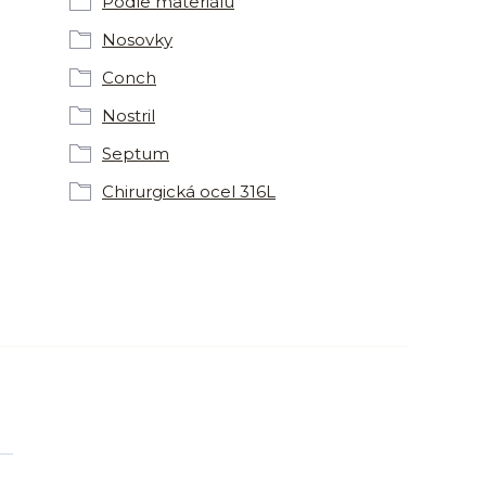
Podle materiálu
Nosovky
Conch
Nostril
Septum
Chirurgická ocel 316L