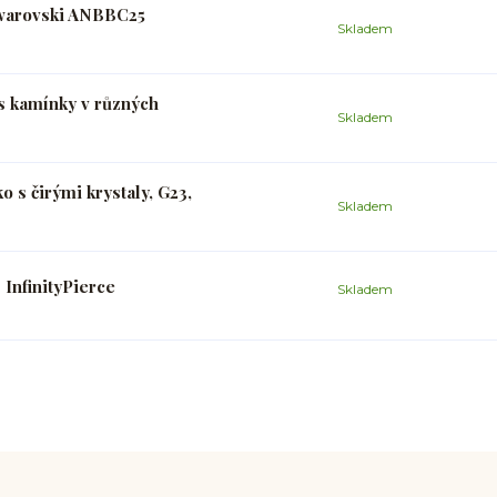
Swarovski ANBBC25
Skladem
s kamínky v různých
Skladem
o s čirými krystaly, G23,
Skladem
 InfinityPierce
Skladem