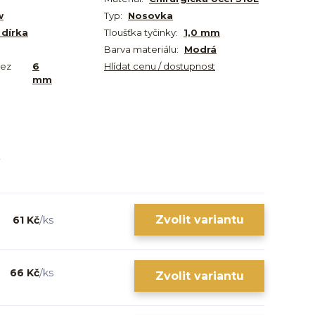
w
Typ:
Nosovka
 dírka
Tloušťka tyčinky:
1,0 mm
Barva materiálu:
Modrá
bez
6
Hlídat cenu / dostupnost
mm
Zvolit variantu
61 Kč
/
ks
66 Kč
/
ks
Zvolit variantu