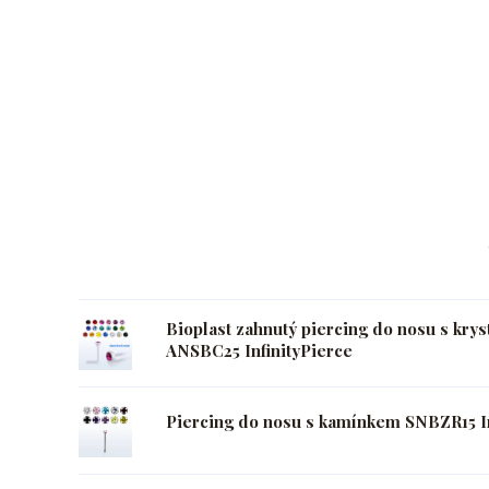
Bioplast zahnutý piercing do nosu s kry
ANSBC25 InfinityPierce
Piercing do nosu s kamínkem SNBZR15 In