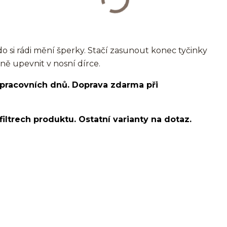
do si rádi mění šperky. Stačí zasunout konec tyčinky
ě upevnit v nosní dírce.
 pracovních dnů. Doprava zdarma při
filtrech produktu. Ostatní varianty na dotaz.
nostril/septum/chirurgická ocel/316L