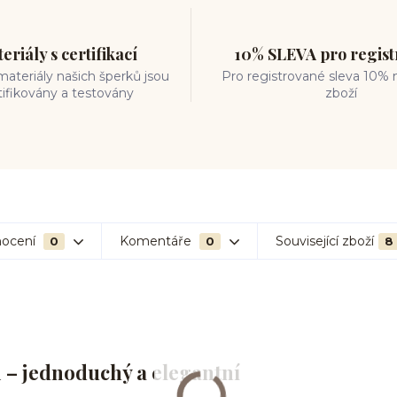
eriály s certifikací
10% SLEVA pro regis
ateriály našich šperků jsou
Pro registrované sleva 10% 
tifikovány a testovány
zboží
ocení
Komentáře
Související zboží
0
0
8
i – jednoduchý a elegantní