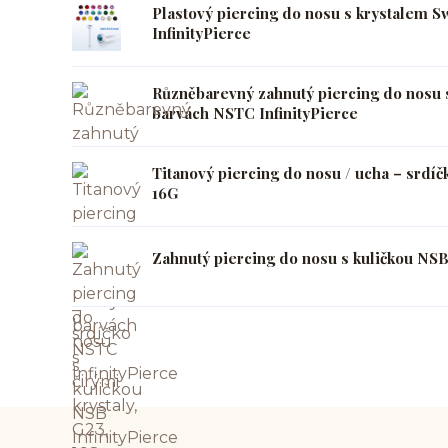
Plastový piercing do nosu s krystalem 
InfinityPierce
Různěbarevný zahnutý piercing do nosu 
barvách NSTC InfinityPierce
Titanový piercing do nosu / ucha – srdíčk
16G
Zahnutý piercing do nosu s kuličkou NSB