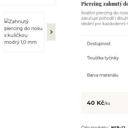
Piercing zahnutý do
Kvalitní piercing do nos
zaručuje pohodlí i dlouh
ideální pro každodenní 
Dostupnost
Tloušťka tyčinky
Barva materiálu
40 Kč
/
ks
Číslo produktu:
NSB-12