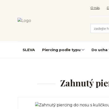
O nás
D
SLEVA
Piercing podle typu
Do ucha
Zahnutý pie