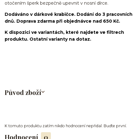
otočením šperk bezpečně upevnit v nosní dírce.
Dodáváno v dárkové krabičce. Dodání do 3 pracovních
dnů. Doprava zdarma při objednávce nad 650 Kč.
K dispozici ve variantách, které najdete ve filtrech
produktu. Ostatní varianty na dotaz.
nosovka/piercing do nosu/nose stud/nose screw/nose
bone/nostril/septum/chirurgická ocel/316L
Původ zboží
K tomuto produktu zatím nikdo hodnocení nepřidal. Buďte první.
Hodnocení
0