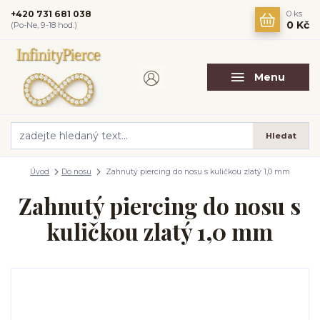
+420 731 681 038
0
ks
0 Kč
(Po-Ne, 9-18 hod.)
Menu
Hledat
Úvod
Do nosu
Zahnutý piercing do nosu s kuličkou zlatý 1,0 mm
Zahnutý piercing do nosu s
kuličkou zlatý 1,0 mm