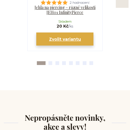
2 hodnocení
Jehla na piercing – různé velikosti
Kanyla
JEH01 InfinityPierce
I
Skladem
20 Kč
/
ks
Zvolit variantu
Zv
Nepropásněte novinky,
akce a slevy!