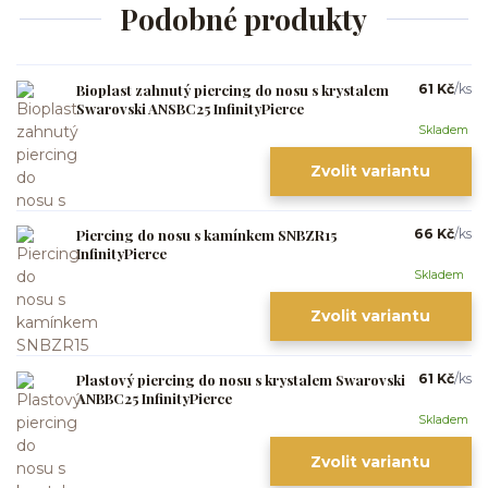
Podobné produkty
Bioplast zahnutý piercing do nosu s krystalem
61 Kč
/
ks
Swarovski ANSBC25 InfinityPierce
Skladem
Zvolit variantu
Piercing do nosu s kamínkem SNBZR15
66 Kč
/
ks
InfinityPierce
Skladem
Zvolit variantu
Plastový piercing do nosu s krystalem Swarovski
61 Kč
/
ks
ANBBC25 InfinityPierce
Skladem
Zvolit variantu