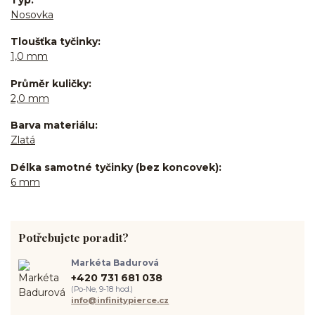
Nosovka
Tloušťka tyčinky
1,0 mm
Průměr kuličky
2,0 mm
Barva materiálu
Zlatá
Délka samotné tyčinky (bez koncovek)
6 mm
Potřebujete poradit?
Markéta Badurová
+420 731 681 038
(Po-Ne, 9-18 hod.)
info@infinitypierce.cz