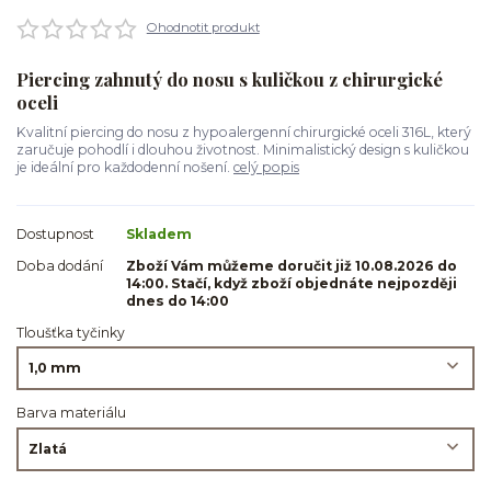
Ohodnotit produkt
Piercing zahnutý do nosu s kuličkou z chirurgické
oceli
Kvalitní piercing do nosu z hypoalergenní chirurgické oceli 316L, který
zaručuje pohodlí i dlouhou životnost. Minimalistický design s kuličkou
je ideální pro každodenní nošení.
celý popis
Dostupnost
Skladem
Doba dodání
Zboží Vám můžeme doručit již 10.08.2026 do
14:00. Stačí, když zboží objednáte nejpozději
dnes do 14:00
Tloušťka tyčinky
Barva materiálu