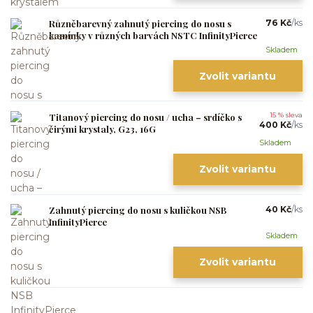
Různěbarevný zahnutý piercing do nosu s
76 Kč
/
ks
kamínky v různých barvách NSTC InfinityPierce
Skladem
Zvolit variantu
Titanový piercing do nosu / ucha – srdíčko s
15 % sleva
400 Kč
/
ks
čirými krystaly, G23, 16G
Skladem
Zvolit variantu
Zahnutý piercing do nosu s kuličkou NSB
40 Kč
/
ks
InfinityPierce
Skladem
Zvolit variantu