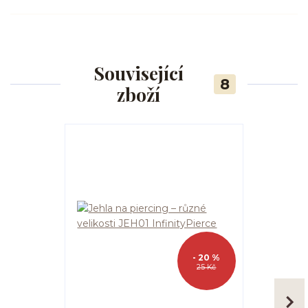
Související
8
zboží
- 20 %
25 Kč