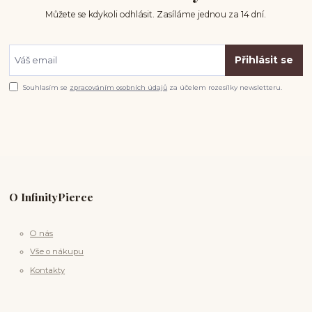
Můžete se kdykoli odhlásit. Zasíláme jednou za 14 dní.
Přihlásit se
Souhlasím se
zpracováním osobních údajů
za účelem rozesílky newsletteru.
O InfinityPierce
O nás
Vše o nákupu
Kontakty