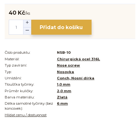
40 Kč
/
ks
Přidat do košíku
Číslo produktu:
NSB-10
Materiál:
Chirurgická ocel 316L
Typ zavírání:
Nose screw
Typ:
Nosovka
Umístění:
Conch, Nosní dírka
Tloušťka tyčinky:
1,0 mm
Průměr kuličky:
2,0 mm
Barva materiálu:
Zlatá
Délka samotné tyčinky (bez
6 mm
koncovek):
Hlídat cenu / dostupnost